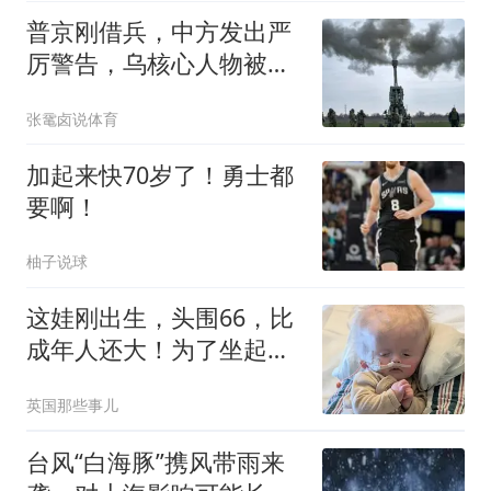
普京刚借兵，中方发出严
厉警告，乌核心人物被斩
首，军火流向黑市
张鼋卤说体育
加起来快70岁了！勇士都
要啊！
柚子说球
这娃刚出生，头围66，比
成年人还大！为了坐起
来，只能切掉60%头骨...
英国那些事儿
台风“白海豚”携风带雨来