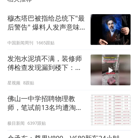
穆杰塔巴被指给总统下"最
后警告" 爆料人发声意味
深长
中国新闻周刊
1665跟贴
发泡水泥填不满，装修师
傅检查发现漏到楼下：出
风口未延伸到外墙
星视频
8跟贴
佛山一中学招聘物理教
师，笔试前13名均遭淘
汰？教育局：已叫停招
极目新闻
6397跟贴
聘，成立调查组全面核查