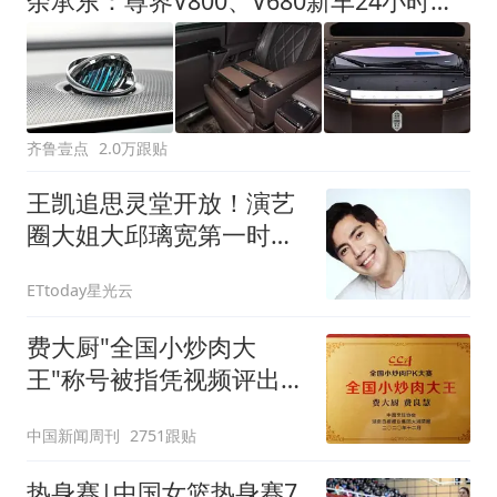
余承东：尊界V800、V680新车24小时大定突破3500台
齐鲁壹点
2.0万跟贴
王凯追思灵堂开放！演艺
圈大姐大邱璃宽第一时间
现身 致意15分钟哀戚离
ETtoday星光云
场
费大厨"全国小炒肉大
王"称号被指凭视频评出
官方回应
中国新闻周刊
2751跟贴
热身赛|中国女篮热身赛7