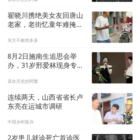
翟晓川携绝美女友回唐山
老家，老街忆童年难掩自
豪
东方不败然多多
8月2日施南生追思会举
办，31岁邢爱林现身专程
送别，满眼都是化不开的
喜欢历史的阿繁
不舍牵挂
连续两天，山西省省长卢
东亮在运城市调研
中国乡村振兴
2岁患儿就诊死亡首诊医