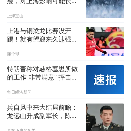
袭，对上海影响可能长达
4天→
上海宝山
上港与铜梁龙比赛没开
踢！就有望迎来久违强援
复出首发，值得期待
懂个球
特朗普称对赫格塞思所做
的工作“非常满意” 抨击
《华盛顿邮报》报道假新
每日经济新闻
闻是叛国
兵自风中来大结局前瞻：
龙远山升成副军长，陈汉
霄跟梁北华相认！
喜欢历史的阿繁