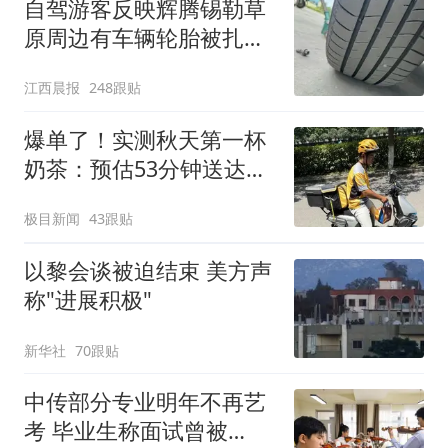
自驾游客反映辉腾锡勒草
原周边有车辆轮胎被扎，
修理店铺换胎价格高达千
江西晨报
248跟贴
元，官方发布情况通报
爆单了！实测秋天第一杯
奶茶：预估53分钟送达，
实际耗时92分钟
极目新闻
43跟贴
以黎会谈被迫结束 美方声
称"进展积极"
新华社
70跟贴
中传部分专业明年不再艺
考 毕业生称面试曾被