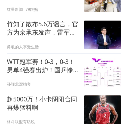
问“如何策划晚会” 专家：
红星新闻
79跟贴
遏制“艺考捷径化”
竹知了散布5.6万谣言，官
方为余承东发声，雷军果
然有先见
勇敢的人享受生活
WTT冠军赛！0-3，0-3！
男单4强赛出炉！国乒惨
败，向鹏陈垣宇被剃头
孙譁北漂拍客
超5000万！小卡阴阳合同
再爆猛料啊
格斗联盟有话说