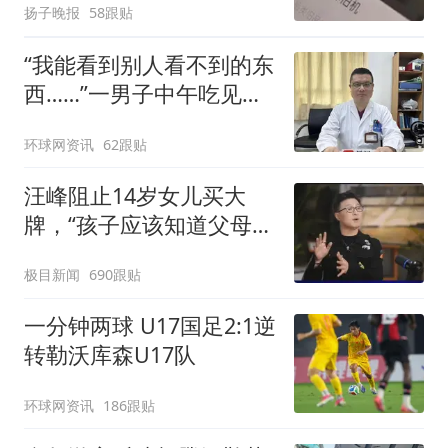
扬子晚报
58跟贴
“我能看到别人看不到的东
西……”一男子中午吃见手
青没事，晚上再吃却出现
环球网资讯
62跟贴
幻觉被紧急送医！
汪峰阻止14岁女儿买大
牌，“孩子应该知道父母的
不易”，称自己买衣服80%
极目新闻
690跟贴
都在淘宝
一分钟两球 U17国足2:1逆
转勒沃库森U17队
环球网资讯
186跟贴