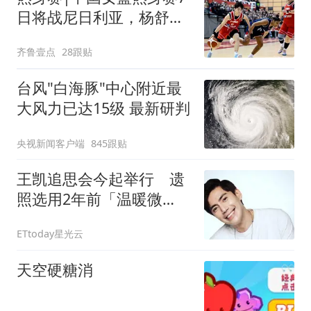
日将战尼日利亚，杨舒予
有望出战
齐鲁壹点
28跟贴
台风"白海豚"中心附近最
大风力已达15级 最新研判
央视新闻客户端
845跟贴
王凯追思会今起举行 遗
照选用2年前「温暖微
笑」旧照惹鼻酸
ETtoday星光云
天空硬糖消