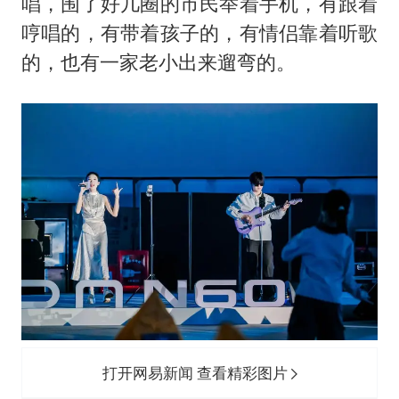
胡彦斌韩磊 谁帮谁
唱，围了好几圈的市民举着手机，有跟着
哼唱的，有带着孩子的，有情侣靠着听歌
胡彦斌获《歌手2026》歌王
的，也有一家老小出来遛弯的。
名创优品回应女子吐槽内裤质量差
秋天的第一杯奶茶到底有多火
38岁演员求职万岁山NPC成功
国防部：中国军队坚决反制任何闹海挑衅图谋
我国外贸延续良好增长态势
夯实基础开新局
打开网易新闻 查看精彩图片