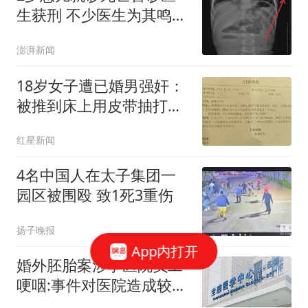
生获刑 不少医生为其鸣不
平
澎湃新闻
18岁女子遭已婚男强奸：
被推到床上用皮带抽打后
强奸
红星新闻
4名中国人在太子集团一
园区被围殴 致1死3重伤
扬子晚报
App内打开
婚外胚胎案涉事医院员工
哽咽:事件对医院造成较大
冲击