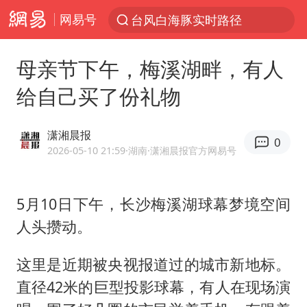
网易号
台风白海豚实时路径
“电影+”如何激发千亿级消费新活力？
母亲节下午，梅溪湖畔，有人
秘鲁和墨西哥宣布恢复外交关系
给自己买了份礼物
沙特土耳其巴基斯坦签署共同防务协议
中医教你一招提升气血
潇湘晨报
0
全球首个长时储能一体化产业园量产
2026-05-10 21:59
·湖南
·潇湘晨报官方网易号
四川宜宾市高县4.9级地震致1人死亡
5月10日下午，长沙梅溪湖球幕梦境空间
胜宏科技：股票交易异常波动
人头攒动。
U17国足点球大战淘汰河床晋级决赛
百花奖开幕式
这里是近期被央视报道过的城市新地标。
日本试射“战斧”导弹，国防部回应
直径42米的巨型投影球幕，有人在现场演