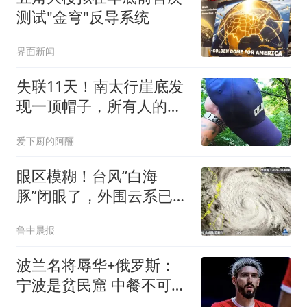
测试"金穹"反导系统
界面新闻
失联11天！南太行崖底发
现一顶帽子，所有人的心
瞬间揪紧
爱下厨的阿酾
眼区模糊！台风“白海
豚”闭眼了，外围云系已经
触及浙江，浙江、上海等
鲁中晨报
地位于台风危险半圆
波兰名将辱华+俄罗斯：
宁波是贫民窟 中餐不可靠
把俄国人围起来