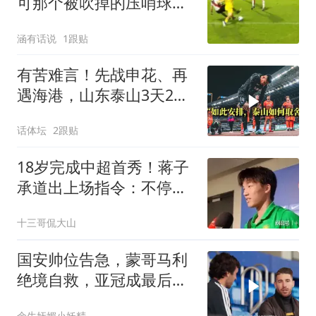
可那个被吹掉的压哨球，
比胜利更值得讨论
涵有话说
1跟贴
有苦难言！先战申花、再
遇海港，山东泰山3天2
战：谨防双线败北
话体坛
2跟贴
18岁完成中超首秀！蒋子
承道出上场指令：不停地
跑，跑死他们
十三哥侃大山
国安帅位告急，蒙哥马利
绝境自救，亚冠成最后底
牌
余生妩媚小妖精