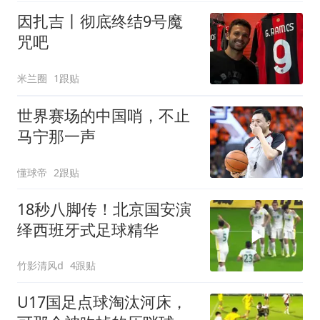
因扎吉丨彻底终结9号魔
咒吧
米兰圈
1跟贴
世界赛场的中国哨，不止
马宁那一声
懂球帝
2跟贴
18秒八脚传！北京国安演
绎西班牙式足球精华
竹影清风d
4跟贴
U17国足点球淘汰河床，