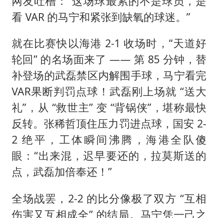
网友吐槽：“这场球最累的不是球员，是
看 VAR 的马宁和紧张到缺氧的球迷。”
就在比赛快以海港 2-1 收场时，“天道好
轮回” 的名场面来了 —— 第 85 分钟，替
补登场的武磊禁区内解围手球，马宁看完
VAR果断判罚点球！武磊刚上场就 “送大
礼”，从 “救世主” 变 “背锅侠”，堪称最快
反转。张稀哲顶住压力罚进点球，国安 2-
2 绝平，工体瞬间沸腾，海港全队傻
眼：“出来混，迟早要还的，拉莫斯送的
点，武磊加倍奉还！”
全场战罢，2-2 的比分像极了双方 “互相
伤害又互相成全” 的结局。马宁凭一己之