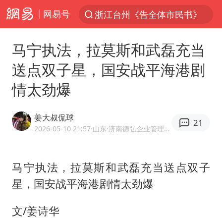
浙江台州《告全体市民书》
网易号
“China Cool”火了，老外爱上中国避暑游
台风白海豚闭眼浙江上海处于危险半圆
马宁执法，拉莫斯和武磊充当
香港宏福苑火灾或由烟头引起
送点双子星，国安战平海港剧
云南一地村民过火把节意外灼伤16人
情太劲爆
张本智和：零封向鹏不意外
泰国初中生饮弹自尽前开了26枪
姜大叔侃球
21
2026-05-10 21:57
·山东
·济南德弘企业管理咨询有限公司总经理
用AI造出新病毒意味着什么
今年第二强台风将带来多大影响
马宁执法，拉莫斯和武磊充当送点双子
浙江最强风雨时段已锁定
星，国安战平海港剧情太劲爆
上半年国内居民出游人次34.63亿
文/姜诗华
女子被狗舔脚确诊三级暴露 医生回应