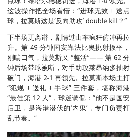
点球！维塔尔稳稳罚进，海港 1-0 领先。
这波操作把全场看懵：“进球无效 + 送点
球，拉莫斯这是‘反向助攻’ double kill？”
下半场更离谱，剧情过山车疯狂俯冲再拉
升。第 49 分钟国安靠
法比奥
挑射扳平，
刚喘口气，拉莫斯又 “整活”—— 第 62 分
钟后场带球被断，对手助攻莱昂纳多抽射
破门，海港 2-1 再领先。拉莫斯本场主打
“犯规 + 送礼 + 手球” 三件套，堪称海港
“最佳第 12 人”，球迷调侃：“他不是国安
后卫，是海港潜伏的‘内鬼’，专门负责打
乱节奏。”