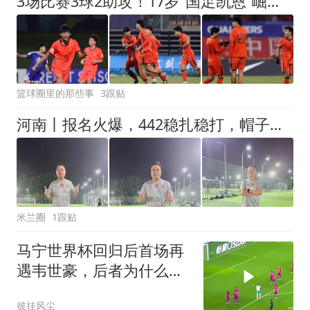
3场比赛3球2助攻！17岁“国足凯恩”崛起，天赋或超越武磊和王钰栋
篮球圈里的那些事
3跟贴
河南丨报名火爆，442稳扎稳打，帽子戏法再现江湖！
米兰圈
1跟贴
马宁世界杯回归后首场再
遇韦世豪，后者为什么一
见到他就跑？
披挂风尘