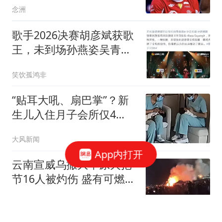
念洲
歌手2026决赛胡彦斌获歌
王，未到场孙燕姿吴青峰
更火
笑饮孤鸿非
“贴耳大吼、扇巴掌”？新
生儿入住月子会所仅4
天，突发颅内出血进
大风新闻
ICU，相关部门已介入
App内打开
云南宣威乌撒大草原火把
节16人被灼伤 盛有可燃液
体的塑料桶意外倾倒引发
红星新闻
燃烧