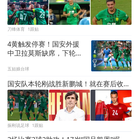
刀锋体育
1跟贴
4黄触发停赛！国安外援
中卫拉莫斯缺席，下轮京
津德比后防少一员
五姑娘台球
国安队本轮刚战胜新鹏城！就在赛后收到一张罚单，拉莫斯将被停赛
振刚说足球
1跟贴