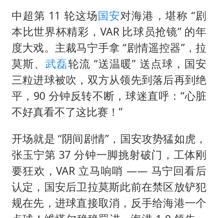
多所幼师院校开设养老专业
中超第 11 轮这场
国安
对海港，堪称 “剧
泰国校园枪击事件已致8死30余伤
本比世界杯精彩，VAR 比球员抢镜” 的年
老人被城管撞倒后离世亲属质疑记录仪
度大戏。主裁马宁手拿 “剧情遥控器”，拉
莫斯、
武磊
轮流 “送温暖” 送点球，国安
薛之谦杭州站演唱会取消
三粒进球被吹，双方从领先到落后再到绝
必胜客，被正式买断
平，90 分钟反转不断，球迷直呼：“心脏
四川宜宾地震网友称睡觉被摇醒
不好真看不了这比赛！”
习近平心系体育强国建设
开场就是 “阴间剧情”，国安攻势猛如虎，
张玉宁第 37 分钟一脚挑射破门，工体刚
要狂欢，VAR 立马响哨 —— 马宁回看后
认定，国安后卫拉莫斯此前在禁区放铲犯
规在先，进球直接取消，反手给海港一个