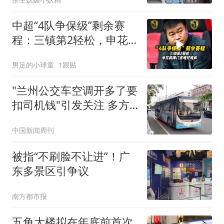
中超“4队争保级”剩余赛
程：三镇第2轻松，申花
和津门虎难兄难弟
男足的小球童
1跟贴
"兰州公交车空调开多了要
扣司机钱"引发关注 多方
回应
中国新闻周刊
被指“不刷脸不让进”！广
东多景区引争议
南方都市报
五角大楼拟在年底前首次