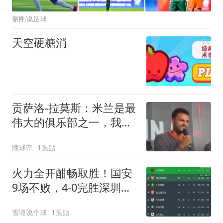
振刚说足球
天空硬糖消
贡萨洛-拉莫斯：米兰是最
伟大的俱乐部之一，我迫
不及待想比赛
懂球帝
1跟贴
火力全开酣畅取胜！国安
9场不败，4-0完胜深圳，
升至积分榜第三位
雪谨说个球
1跟贴