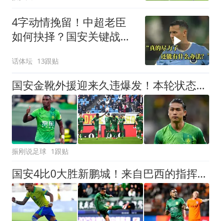
4字动情挽留！中超老臣
如何抉择？国安关键战：
37岁功臣再度封神
话体坛
13跟贴
国安金靴外援迎来久违爆发！本轮状态出色赢得认可，引发热议
振刚说足球
1跟贴
国安4比0大胜新鹏城！来自巴西的指挥官梅开二度，赢得点赞