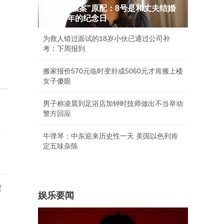
"婚外胚胎案"原配：8号是和丈夫结婚
二十周年的纪念日
为救人错过面试的18岁小伙已通过公司补
考：下周报到
搬家报价570元临时变卦成5060元才肯搬上楼
女子傻眼
男子称凌晨到足浴店加钟时技师做出不当举动
警方回应
胜
牛弹琴：中东迎来历史性一天 美国以色列肯
定五味杂陈
岸
娱乐要闻