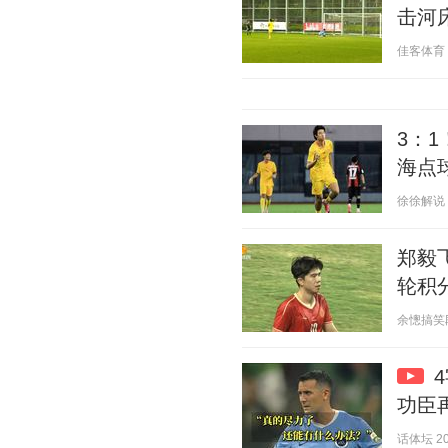
击河
佳客体育 20
3：
海点
徐徐解说 20
郑毅
轮积
余憁搞笑段子
功臣
话体坛 202