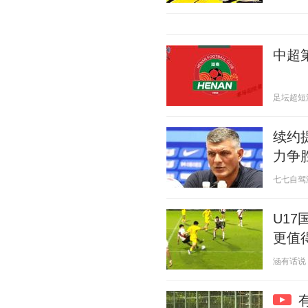
中超
足坛超短波 2
续约
力争
七七自驾游 2
U1
更值
涵有话说 20