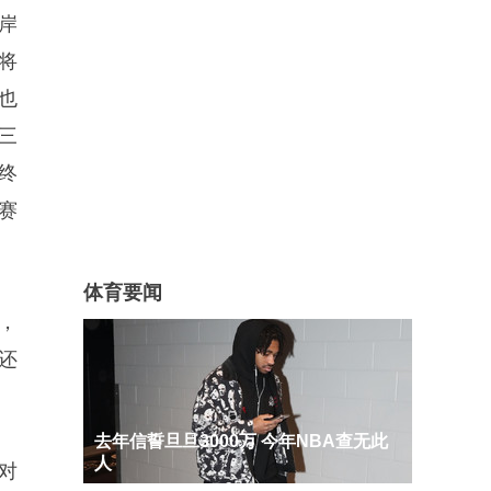
岸
将
也
三
终
赛
体育要闻
，
还
去年信誓旦旦3000万 今年NBA查无此
人
对