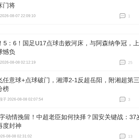
床门将
26-08-07 22:09:10
1
跟贴
1
1！5：6！国足U17点球击败河床，与阿森纳争冠，
球憾负
26-08-08 02:12:19
25
跟贴
25
飞任意球+点球破门，湘潭2-1反超岳阳，附湘超第
分榜
 2026-08-08 02:07:54
3
跟贴
3
4字动情挽留！中超老臣如何抉择？国安关键战：37
再度封神
6-08-08 02:31:02
13