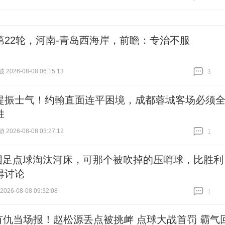
跟贴
4
第22轮，河南-青岛西海岸，前瞻：专治不服
026-08-08 06:15:13
3
跟贴
3
提振士气！约翰直面连平困境，成都蓉城客场必须
胜
026-08-08 03:27:12
1
跟贴
1
7国足点球淘汰河床，可那个被吹掉的压哨球，比胜利
得讨论
26-08-08 09:32:08
1
跟贴
1
有仇当场报！赵松源丢点被挑衅 点球大战首罚 霸气