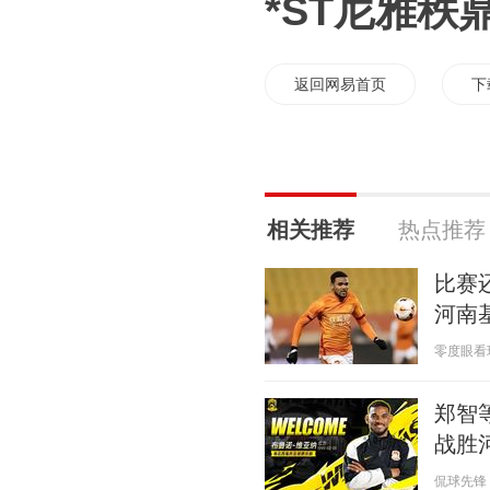
*ST尼雅秩
返回网易首页
下
相关推荐
热点推荐
比赛
河南
零度眼看球 2
郑智
战胜
侃球先锋 20