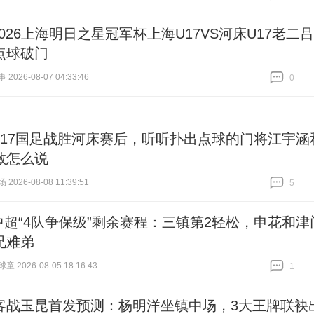
跟贴
13
2026上海明日之星冠军杯上海U17VS河床U17老二吕
点球破门
026-08-07 04:33:46
0
跟贴
0
U17国足战胜河床赛后，听听扑出点球的门将江宇涵
敏怎么说
026-08-08 11:39:51
5
跟贴
5
中超“4队争保级”剩余赛程：三镇第2轻松，申花和津
兄难弟
 2026-08-05 18:16:43
1
跟贴
1
客战玉昆首发预测：杨明洋坐镇中场，3大王牌联袂