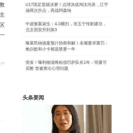
教
U17国足晋级决赛！点球决战淘汰河床，江宇
涵两次扑点，再战阿森纳
主
中超惨案诞生：4-0横扫，张玉宁传射建功，
区
北京国安升到第3
一
曝莱昂纳德案预计协商和解！名嘴要求重罚：
鲍尔默和小卡都该禁赛一年
突发！曝利物浦将租借巴萨队长1年：明夏可
买断 曾被查出心理问题
头条要闻