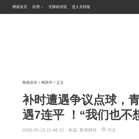
网易首页
应用
无障碍浏览
进入关怀版
网易首页
>
网易号
> 正文
补时遭遇争议点球，青
遇7连平 ！“我们也
2026-05-10 21:48:32 来源:
新浪财经
河北