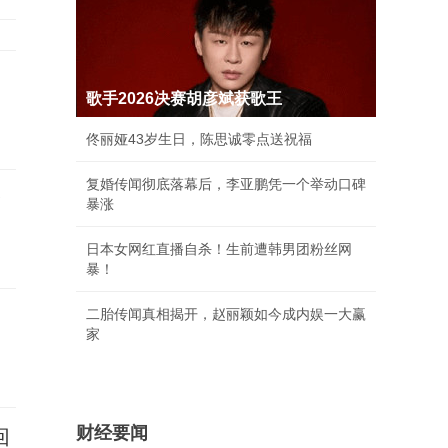
歌手2026决赛胡彦斌获歌王
佟丽娅43岁生日，陈思诚零点送祝福
复婚传闻彻底落幕后，李亚鹏凭一个举动口碑
全
暴涨
日本女网红直播自杀！生前遭韩男团粉丝网
暴！
二胎传闻真相揭开，赵丽颖如今成内娱一大赢
家
财经要闻
回