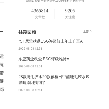
新浪财经是一家创建于1999年8月的财经平台
4365814
9205
文章数
关注度
三
往期回顾
全部
*ST尼雅秩鼎ESG评级较上年上升至A
2026-08-08 12:51
运
东亚药业秩鼎 ESG评级维持A
练
2026-08-08 12:51
带
28款睫毛胶水20款被检出甲醛睫毛胶水辣
继
眼睛原因找到了
邓
2026-08-08 12:51