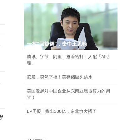
上
一枚“回旋镖”，击中王思聪
腾讯、字节、阿里，抢着给打工人配「AI助
理」
凌晨，突然下挫！美存储巨头跳水
三
美国发起对中国企业从东南亚租赁算力的调
查！
LP周报丨掏出300亿，东北放大招了
岁