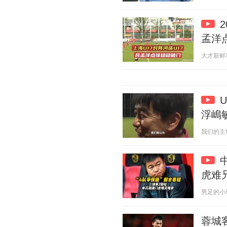
孟洋
大才新鲜事 2
浮嶋
我们的主场 2
虎难
男足的小球童
蓉城