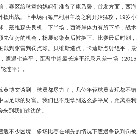
前，赛区给球童的妈妈们准备了康乃馨，首发方面，西海
外援出战。上半场西海岸利用主场之利开始猛攻，19岁小
球，戴维森失良机。下半场，西海岸体力有所下降，战术
领先优势的机会，杨展彭染黄后被换下。比赛最后时刻，
主裁判张雷判罚点球。贝维斯造点，卡迪斯点射绝平，最
镇，遭遇七连平，距离中超最长连平纪录只差一场（2015
8轮连平）。
练
黄博文
谈到，球员都尽力了，几位年轻球员表现都不错
中国足球的财富。我们也不想拿到这么多平局，距离胜利
会来到我们这边的。
遭遇不少困境，多场比赛在领先的情况下遭遇争议判罚被