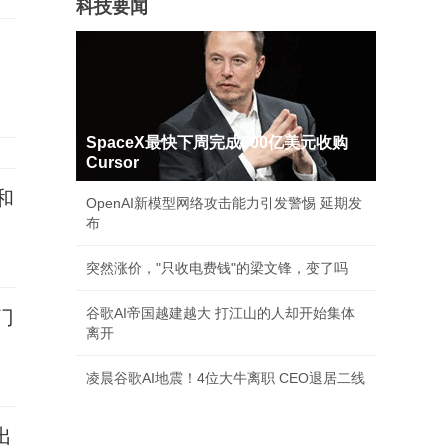
科技要闻
SpaceX最快下周完成600亿美元收购
Cursor
和
OpenAI新模型网络攻击能力引发警惕 延期发
布
突然涨价，"只收电费钱"的梁文锋，变了吗
谷歌AI帝国越建越大 打江山的人却开始集体
门
离开
凌晨谷歌AI地震！4位大牛离职 CEO退居二线
出