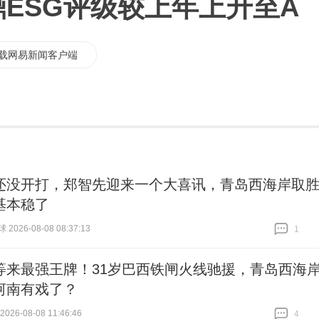
鼎ESG评级较上年上升至A
载网易新闻客户端
还没开打，郑智先迎来一个大喜讯，青岛西海岸取
基本稳了
026-08-08 08:37:13
1
跟贴
1
等来最强王牌！31岁巴西铁闸火线驰援，青岛西海
河南有戏了？
26-08-08 11:46:46
4