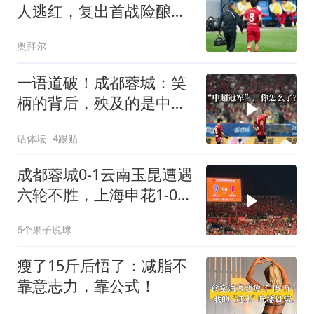
人逃红，复出首战险酿大
祸，海港全队不满
奥拜尔
一语道破！成都蓉城：笑
柄的背后，殃及的是中超
尴尬现状！
话体坛
4跟贴
成都蓉城0-1云南玉昆遭遇
六轮不胜，上海申花1-0青
岛海牛
6个果子说球
瘦了15斤后悟了：减脂不
靠意志力，靠公式！