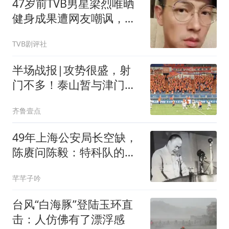
47岁前TVB男星梁烈唯晒
健身成果遭网友嘲讽，曾
卷高层生日失窃风波
TVB剧评社
半场战报|攻势很盛，射
门不多！泰山暂与津门虎
0：0互交白卷
齐鲁壹点
49年上海公安局长空缺，
陈赓问陈毅：特科队的神
枪手，能胜任吗
芊芊子吟
台风“白海豚”登陆玉环直
击：人仿佛有了漂浮感