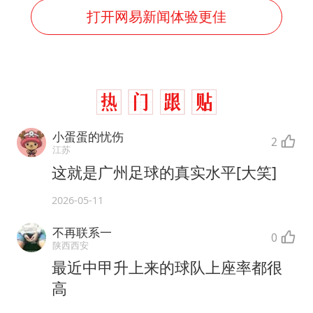
打开网易新闻体验更佳
小蛋蛋的忧伤
2
江苏
这就是广州足球的真实水平[大笑]
2026-05-11
不再联系一
0
陕西西安
最近中甲升上来的球队上座率都很
高