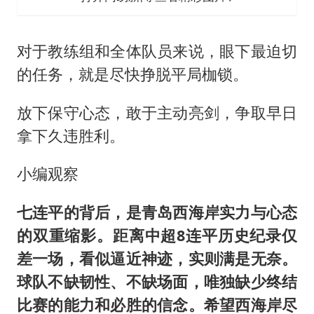
对于教练组和全体队员来说，眼下最迫切
的任务，就是尽快挣脱平局枷锁。
放下保守心态，敢于主动亮剑，争取早日
拿下久违胜利。
小编观察
七连平的背后，是青岛西海岸实力与心态
的双重缩影。距离中超8连平历史纪录仅
差一场，看似逼近神迹，实则满是无奈。
球队不缺韧性、不缺场面，唯独缺少终结
比赛的能力和必胜的信念。希望西海岸尽