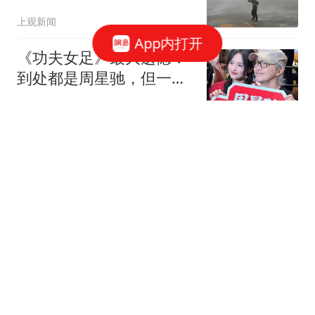
上观新闻
App内打开
《功夫女足》最大遗憾？
到处都是周星驰，但一直
没有周星驰！
日落于西
BBA在华主营汽车业务濒
临亏损边缘：宝马利润跌
幅最高
界面新闻
每体：若巴萨签下罗德
里，德容可能会重新考虑
自己的未来
懂球帝