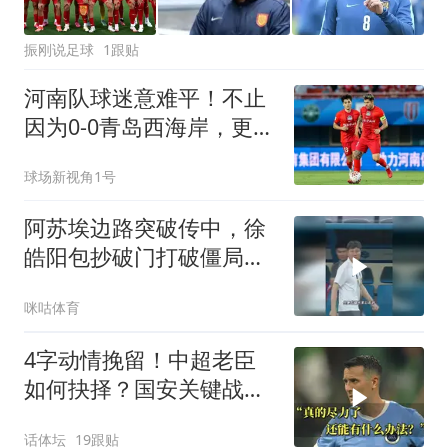
振刚说足球
1跟贴
河南队球迷意难平！不止
因为0-0青岛西海岸，更多
在于以下四点！
球场新视角1号
阿苏埃边路突破传中，徐
皓阳包抄破门打破僵局，
上海申花1比0领先青岛海
咪咕体育
牛
4字动情挽留！中超老臣
如何抉择？国安关键战：
37岁功臣再度封神
话体坛
19跟贴