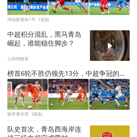
球场新视角1号
1跟贴
中超积分混乱，黑马青岛
崛起，谁能稳住脚步？
人间闲散客
榜首6轮不胜仍领先13分，中超争冠的平衡正在悄悄改变
眼界看世界
3跟贴
队史首次，青岛西海岸连