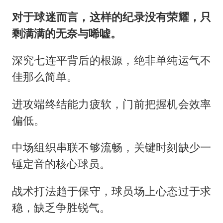
对于球迷而言，这样的纪录没有荣耀，只
剩满满的无奈与唏嘘。
深究七连平背后的根源，绝非单纯运气不
佳那么简单。
进攻端终结能力疲软，门前把握机会效率
偏低。
中场组织串联不够流畅，关键时刻缺少一
锤定音的核心球员。
战术打法趋于保守，球员场上心态过于求
稳，缺乏争胜锐气。