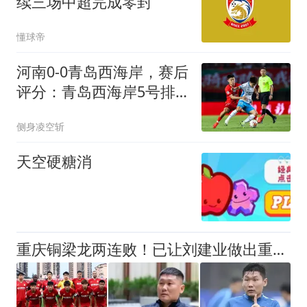
续三场中超完成零封
懂球帝
河南0-0青岛西海岸，赛后
评分：青岛西海岸5号排
第一
侧身凌空斩
天空硬糖消
重庆铜梁龙两连败！已让刘建业做出重要决定，希望球员能守住初心