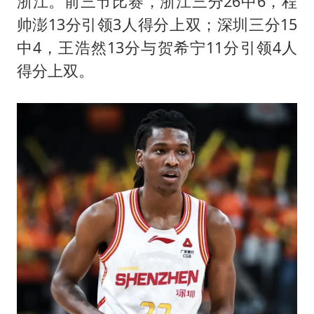
浙江。前三节比赛，浙江三分26中6，程
帅澎13分引领3人得分上双；深圳三分15
中4，王浩然13分与贺希宁11分引领4人
得分上双。