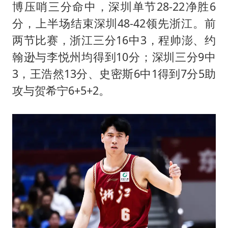
博压哨三分命中，深圳单节28-22净胜6
分，上半场结束深圳48-42领先浙江。前
两节比赛，浙江三分16中3，程帅澎、约
翰逊与李悦州均得到10分；深圳三分9中
3，王浩然13分、史密斯6中1得到7分5助
攻与贺希宁6+5+2。