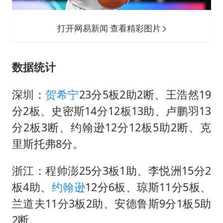
打开网易新闻 查看精彩图片
数据统计
深圳：
贺希宁
23分5板2助2断、王浩然19
分2板、史密斯14分12板13助、卢鹏羽13
分2板3断、
约翰逊
12分12板5助2断、克
里斯托弗8分。
浙江：
程帅澎
25分3板1助、李悦洲15分2
板4助、
约翰逊
12分6板、琼斯11分5板、
兰道夫11分3板2助、安德鲁斯9分1板5助
2断。