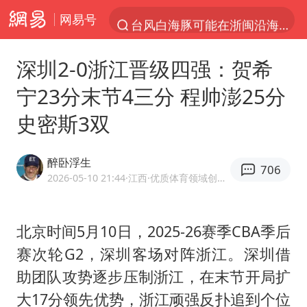
网易号
台风白海豚可能在浙闽沿海登陆
以“新”破局 首发经济点亮城市消费活力
深圳2-0浙江晋级四强：贺希
台风白海豚影响中国已成定局
宁23分末节4三分 程帅澎25分
中方回应是否开采太平洋海底稀土资源
史密斯3双
昆明石林火把节
外交部发言人就广岛核爆81周年等答记者问
醉卧浮生
706
我国编制完成新版全月地质图
2026-05-10 21:44
·江西
·优质体育领域创作者
胡塞武装袭扰红海航运行动升级
郑国霖回应去景区上班被保安拦下
北京时间5月10日，2025-26赛季CBA季后
赛次轮G2，深圳客场对阵浙江。深圳借
80后女柜员逆袭成4200亿银行副行长
助团队攻势逐步压制浙江，在末节开局扩
感觉全东北都在等7号
大17分领先优势，浙江顽强反扑追到个位