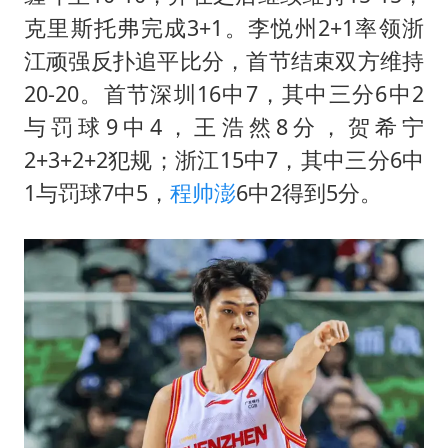
克里斯托弗完成3+1。李悦州2+1率领浙
江顽强反扑追平比分，首节结束双方维持
20-20。首节深圳16中7，其中三分6中2
与罚球9中4，王浩然8分，贺希宁
2+3+2+2犯规；浙江15中7，其中三分6中
1与罚球7中5，
程帅澎
6中2得到5分。