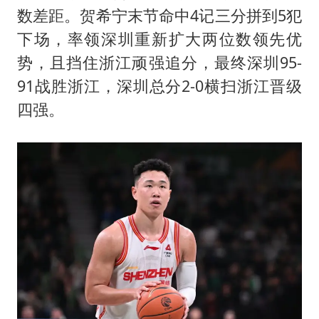
扎哈罗娃批广岛市长不提美国原子弹
数差距。
贺希宁
末节命中4记三分拼到5犯
泰国一女公务员妆容引争议 本人回应
下场，率领深圳重新扩大两位数领先优
多地要求领导干部带头休假
势，且挡住浙江顽强追分，最终深圳95-
女子利用漏洞0元薅走3000多件家电
91战胜浙江，深圳总分2-0横扫浙江晋级
四强。
村民谈“梅姨”：叫的其实是“媒姨”
关之琳否认与27岁模特的恋情
把党建设得更加坚强有力
奋进开新局 实干挑大梁