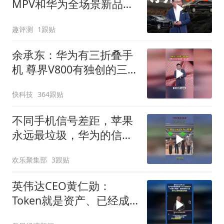
MPV和华为全场景新品发
布会总结
趣评测
1跟贴
余承东：华为有三折叠手
机 尊界V800有独创的三
折叠桌板
快科技
364跟贴
不同手机信号差距，苹果
永远最垃圾，华为的信号
太强了！
欢乐聚集部
3跟贴
英伟达CEO黄仁勋：
Token就是资产、已经成
为获利的营收单位