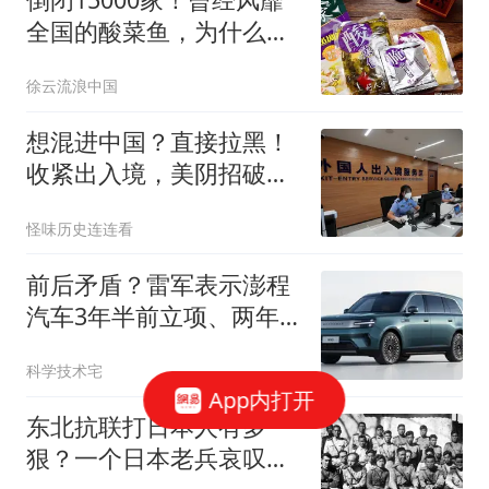
全国的酸菜鱼，为什么吃
的人越来越少了？
徐云流浪中国
想混进中国？直接拉黑！
收紧出入境，美阴招破
产，这群人插翅难飞
怪味历史连连看
前后矛盾？雷军表示澎程
汽车3年半前立项、两年
前路测！
科学技术宅
App内打开
东北抗联打日本人有多
狠？一个日本老兵哀叹：