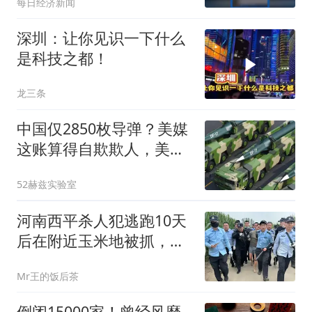
每日经济新闻
深圳：让你见识一下什么
是科技之都！
龙三条
中国仅2850枚导弹？美媒
这账算得自欺欺人，美军
身体却很诚实
52赫兹实验室
河南西平杀人犯逃跑10天
后在附近玉米地被抓，在
逃跑过程中伤及多名无
Mr王的饭后茶
辜，曾被悬赏5万罪不可
赦
倒闭15000家！曾经风靡