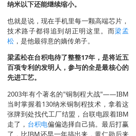
纳米以下还能继续缩小。
也就是说，现在手机里每一颗高端芯片，
技术路子都得追到胡正明这里。而
梁孟
松
，是他最得意的嫡传弟子。
梁孟松在台积电待了整整17年，是将近五
百项专利的发明人，参与的全是最核心的
先进工艺。
2003年有个著名的"铜制程大战"——IBM
当时掌握着130纳米铜制程技术，拿着这
张牌到处找代工厂结盟，台联电跟着IBM
走了，
台积电
偏偏选择自己搞。最后打赢
了，比IBM还早一年搞出来，黄仁勋后来