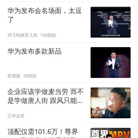
华为发布会名场面，太逗
了
鸡飞狗跳育儿馆
166跟贴
华为发布多款新品
梨视频
58跟贴
企业应该学做麦当劳 而不
是学做唐人街 跟风只能生
存，守住产业本质，方能
正和远景
穿越周期
顶配仅需101.6万！尊界