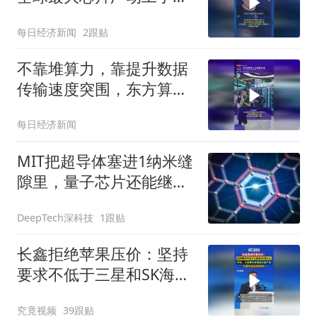
总投资高达1190亿美元
每日经济新闻
2跟贴
不靠堆算力，靠提升数据
传输速度突围，东方算芯
DF1000拿下大会最高SAIL
每日经济新闻
奖项
MIT把超导体塞进1纳米缝
隙里，量子芯片还能继续
缩小
DeepTech深科技
1跟贴
长鑫拒绝苹果压价：坚持
要求不低于三星和SK海力
士，华为、小米等长单锁
究竟视频
39跟贴
定产能