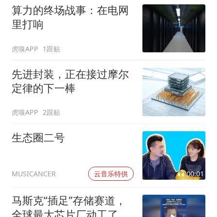
算力的终场战事：在电网
里打响
虎嗅APP
1跟贴
先进封装，正在接过摩尔
定律的下一棒
虎嗅APP
2跟贴
生态圈二号
00:01
云音乐特供
MUSICANCER
马斯克“插足”存储赛道，
全球最大芯片厂动工了，