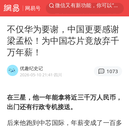
网易号
梁家辉：到内地拍戏不是北上是回归
“新疆的交警怎么个个像我妈”
不仅华为要谢，中国更要感谢
情侣平潭拍日出坠崖1死1伤
梁孟松！为中国芯片竟放弃千
西湖突现狂风暴雨 游客瞬间被浇透
万年薪！
香港正式允许“拒绝抢救”
白海豚将正面袭击贯穿浙江
优趣纪史记
1073
《欢迎来龙餐馆》口碑
2026-05-10 21:41
·四川
郑丽文：台湾从来没有“独立”过
几元成本的AI广告导致千万市值蒸发
在三星，他一年能拿将近三千万人民币，
出门还有行政专机接送。
酒店回应车内过夜被收150元
商场现钱学森巨幅海报 负责人回应
后来他跑到中芯国际，年薪变成了一百多