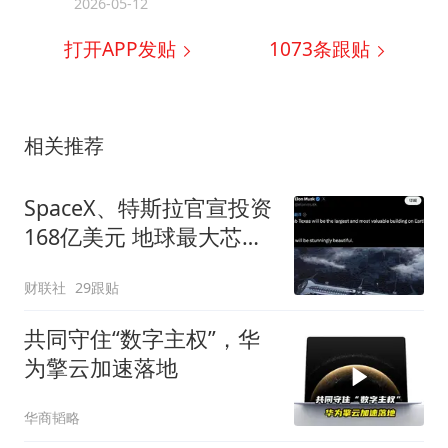
2026-05-12
打开APP发贴
1073
条跟贴
相关推荐
SpaceX、特斯拉官宣投资
168亿美元 地球最大芯片
厂有新进展
财联社
29跟贴
共同守住“数字主权”，华
为擎云加速落地
华商韬略