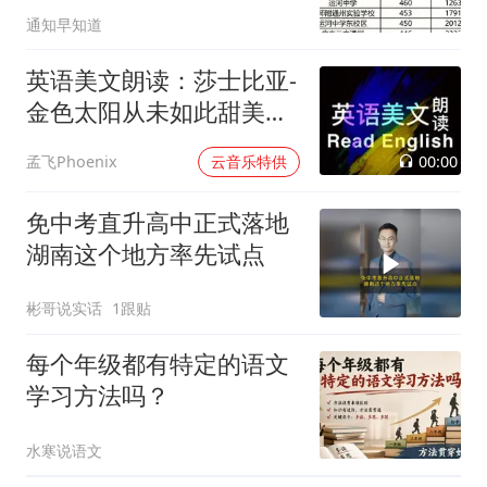
通知早知道
英语美文朗读：莎士比亚-
金色太阳从未如此甜美吻
过
00:00
孟飞Phoenix
云音乐特供
免中考直升高中正式落地
湖南这个地方率先试点
彬哥说实话
1跟贴
每个年级都有特定的语文
学习方法吗？
水寒说语文