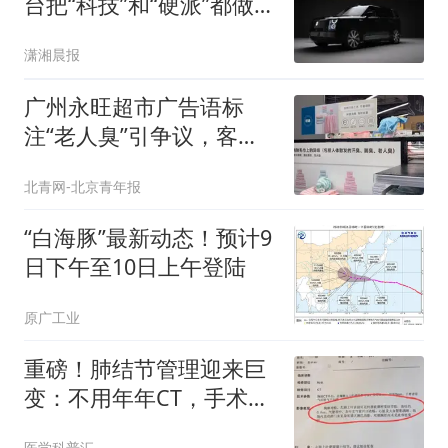
台把“科技”和“硬派”都做到
极致的豪华SUV
潇湘晨报
广州永旺超市广告语标
注“老人臭”引争议，客服
回应
北青网-北京青年报
“白海豚”最新动态！预计9
日下午至10日上午登陆
原广工业
重磅！肺结节管理迎来巨
变：不用年年CT，手术也
不再“一刀切”
医学科普汇