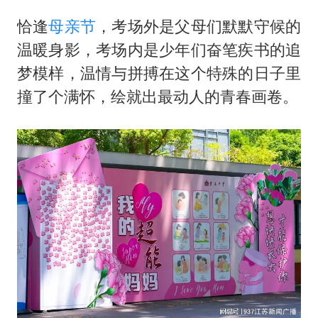
知识产权强国建设驶入“快车道”
恰逢
母亲节
，考场外是父母们默默守候的
要给全体职工“应休尽休”的底气
温暖身影，考场内是少年们奋笔疾书的追
曝张一鸣下死命令：不依赖AI蒸馏技术
梦模样，温情与拼搏在这个特殊的日子里
中国经济展现强大韧性和活力
撞了个满怀，绘就出最动人的青春画卷。