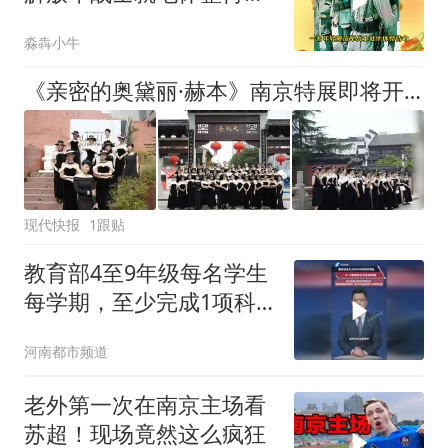
的老照片
淼犇小牛
《亲密的奥黛丽·赫本》南京特展即将开展，百名“小黑裙”巡游秦淮开启预热
现代快报
1跟贴
教育部4至9年级每名学生
每学期，至少完成1项科
学探究任务，纳入学生综
河南都市频道
合素质评价档案不另作考
试要求
老外第一次在南京主场看
苏超！现场竟然这么疯狂