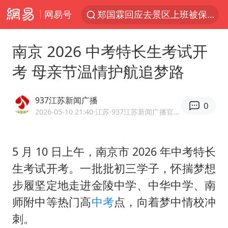
网易号
郑国霖回应去景区上班被保安拦下
24小时不关空调 电费反而更低？
南京 2026 中考特长生考试开
陕西柞水突发泥石流致1死2失联
考 母亲节温情护航追梦路
“梅姨”已是老年人 死刑或适用受限
“事业单位招聘不是人情买卖”
937江苏新闻广播
0
杭州一小区17楼玻璃幕墙爆裂
2026-05-10 21:40
·江苏
·937江苏新闻广播官方网易号
南大数院院长疑辞职信里写不想干了
5 月 10 日上午，南京市 2026 年中考特长
美国退回1000亿美元关税
生考试开考。一批批初三学子，怀揣梦想
李亚鹏向地铁吐血女孩捐99999元
步履坚定地走进金陵中学、中华中学、南
杨某某拒服兵役 不得录用为公务员
师附中等热门高
中考
点，向着梦中情校冲
新华社权威快报|我国编制完成新版全月地质图
刺。