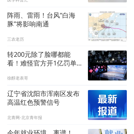
阵雨、雷雨！台风“白海
豚”将影响南通
三农老历
转200元除了脸哪都能
看！难怪官方开1亿罚单
后，再整治1840个账号
徐醇老表哥
辽宁省沈阳市浑南区发布
高温红色预警信号
北青网-北京青年报
今年就业环境，离谱！