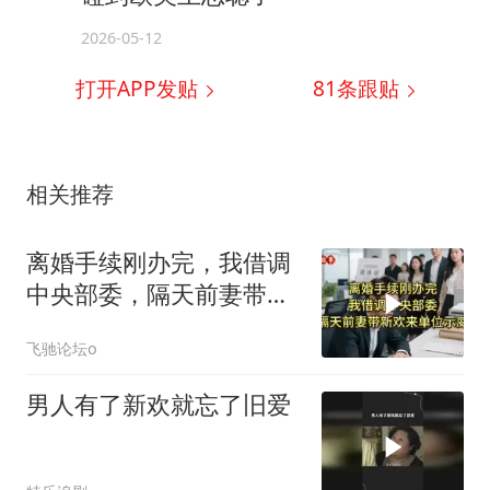
2026-05-12
打开APP发贴
81
条跟贴
相关推荐
离婚手续刚办完，我借调
中央部委，隔天前妻带新
欢来单位示威
飞驰论坛o
男人有了新欢就忘了旧爱