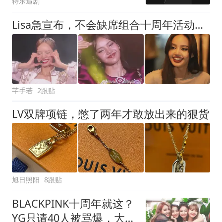
特乐追剧
Lisa急宣布，不会缺席组合十周年活动，她无法失去BLACKPINK前缀
芊手若
2跟贴
LV双牌项链，憋了两年才敢放出来的狠货
旭日照阳
8跟贴
BLACKPINK十周年就这？
YG只请40人被骂爆，大门