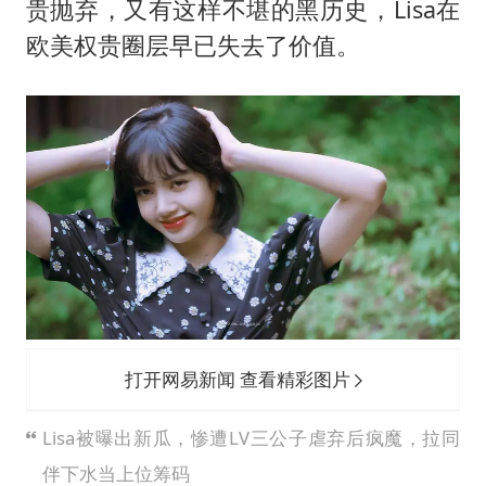
贵抛弃，又有这样不堪的黑历史，Lisa在
欧美权贵圈层早已失去了价值。
打开网易新闻 查看精彩图片
Lisa被曝出新瓜，惨遭LV三公子虐弃后疯魔，拉同
伴下水当上位筹码