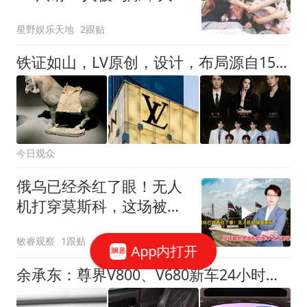
当晚遭人怒砸
星野娱乐天地
2跟贴
铁证如山，LV原创，设计，布局源自1500年北魏陶马，一模一样
今日观众
俄乌已经杀红了眼！无人
机打穿莫斯科，这场被世
界遗忘的战争，双方都已
敏睿观察
1跟贴
疯魔
App内打开
余承东：尊界V800、V680新车24小时大定突破3500台