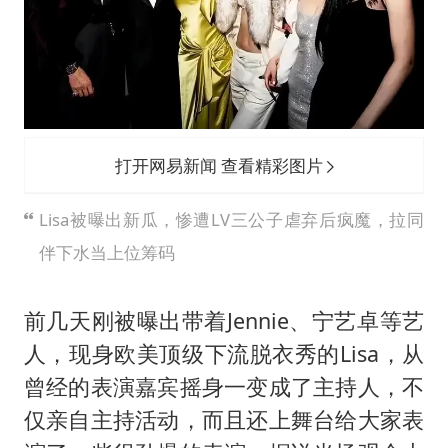
国防部：坚决反制任何闹海挑衅图谋
胡彦斌获《歌手2026》歌王
秋天的第一杯奶茶到底有多火
38岁演员求职万岁山NPC成功
“今天得有40℃了吧 为啥还不预警”
打开网易新闻 查看精彩图片
百花奖开幕式
Lisa被曝出新瓜，惨遭LV三公子虐弃后疯魔，拉同
我国外贸延续良好增长态势
伴下水当上位筹码
夯实基础开新局
前几天刚被曝出带着Jennie、宁艺卓等艺
人，现身欧美顶级下流脱衣秀的Lisa，从
曾经的表演嘉宾摇身一变成了主持人，不
仅亲自主持活动，而且还上舞台给大家表