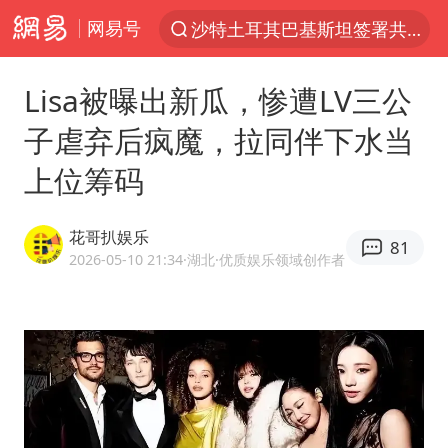
网易号
沙特土耳其巴基斯坦签署共同防务协议
“电影+”如何激发千亿级消费新活力？
Lisa被曝出新瓜，惨遭LV三公
泉州市委书记张毅恭被查
子虐弃后疯魔，拉同伴下水当
台风白海豚已进入24小时警戒线
上位筹码
全球首个长时储能一体化产业园量产
台风白海豚或吞并鲸鱼 登陆地点更新
花哥扒娱乐
81
四川宜宾市高县4.9级地震致1人死亡
2026-05-10 21:34
·湖北
·优质娱乐领域创作者
名创优品回应女子吐槽内裤质量差
中巨芯：上半年归母净利润1405.77万元
中国女篮70-67险胜尼日利亚女篮
U17国足点球大战淘汰河床晋级决赛