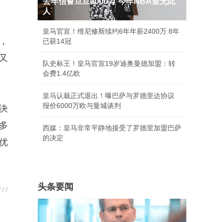
去年信誓旦旦3000万 今年NBA查无此
人
皇马官宣！维尼修斯续约6年年薪2400万 8年
，
已获14冠
又
队史标王！皇马官宣19岁迪奥曼德加盟：转
会费1.4亿欧
皇马认栽正式退出！曝巴萨与罗德里达协议
报价6000万欧与曼城谈判
决
多
西媒：皇马非常平静地接受了罗德里加盟巴萨
的决定
1优
头条要闻