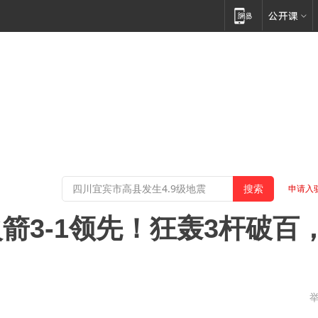
申请入
箭3-1领先！狂轰3杆破百