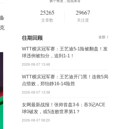
换个角度，侃侃体育
25265
29667
备
文章数
关注度
克
往期回顾
全部
WTT横滨冠军赛：王艺迪5-1险被翻盘！发
球违例被扣分，追到1-1！
2026-08-07 13:48
WTT横滨冠军赛：王艺迪开门黑！连救5局
点惜败，郑怡静16-14险胜
2026-08-07 13:38
女网最新战报！张帅首盘3-6：吞3记ACE
球0破发，或5连败世界第1？
2026-08-07 08:20