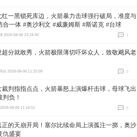
七红一黑锁死库边，火箭暴力击球强行破局，准度与
合一体 #奥沙利文 #威廉姆斯 #斯诺克 #台球
026-08-06 23:24:40
1
跟贴
1
没超分就敢秀，火箭极限薄切吓坏众人，致敬飓风老
 2026-08-06 11:25:09
0
跟贴
0
女裁判指指点点，火箭暴怒上演爆杆击球，母球飞出
被判负！
26-08-06 11:16:51
0
跟贴
0
真正的天崩开局！塞尔比续命局上演孤注一掷，奥沙
复仇盛宴