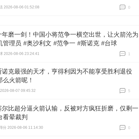
026-08-06 01:52:08
0
跟贴
0
十年磨一剑！中国小将范争一横空出世，让火箭沦为
管理员 #奥沙利文 #范争一 #斯诺克 #台球
026-08-06 23:24:41
1
跟贴
1
斯诺克最强的天才，亨得利因为不能享受胜利退役
那么火箭呢！
26-08-07 09:45:32
5
跟贴
5
塞尔比超分逼火箭认输，反被对方疯狂折磨，仅剩一
台看晕裁判
 2026-08-06 11:14:30
0
跟贴
0