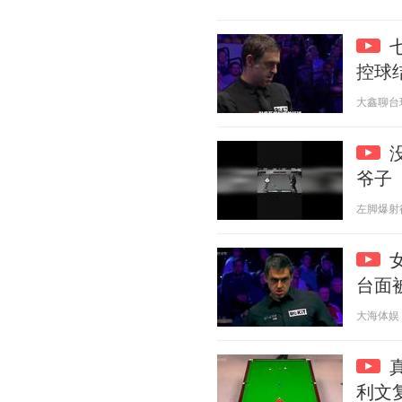
控球结
大鑫聊台球 2
爷子
左脚爆射得分
台面
大海体娱 20
利文