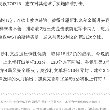
役TOP16，志在对其他球手实施降维打击。
强战打起，连续击败达赫迪、彼得莱恩斯和米尔金斯进决赛
同样来者不善，排名赛2冠王先是击败前冠军卡纳万，随后
重返WST的斯特德曼，迎来与奥沙利文的第21次交锋。
奥沙利文占据压倒性优势，取得18胜2负的战绩。今晚的
上来就打出单杆131分、110分连下两城。乔佩里第3局
，但第4局又完全哑火，奥沙利文单杆113分零封，建立3-
样强悍的火力输出，加冕克鲁斯堡第8冠必将板上钉钉！
包括在内)为自媒体平台“网易号”用户上传并发布，本平台仅提供信息存储服务。
the pictures and videos if any) is uploaded and posted by a user of NetEase Hao,