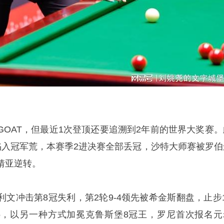
GOAT，但最近1次登顶还要追溯到2年前的世界大奖赛。
陷入冠军荒，本赛季2进决赛全部丢冠，沙特大师赛被罗伯
猜亚逆转。
文冲击第8冠失利，第2轮9-4领先被希金斯翻盘，止步1
，以另一种方式加冕克鲁斯堡8冠王，罗尼首次报名元