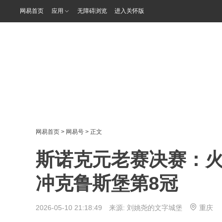
网易首页
应用
无障碍浏览
进入关怀版
网易首页
>
网易号
> 正文
斯诺克元老赛决赛：火
冲克鲁斯堡第8冠
2026-05-10 21:18:49 来源:
刘姚尧的文字城堡
重庆