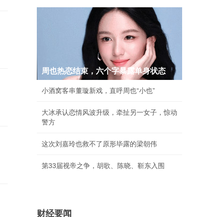
周也热恋结束，六个字暴露单身状态
小酒窝客串董璇新戏，直呼周也“小也”
大冰承认恋情风波升级，牵扯另一女子，惊动
警方
这次刘嘉玲也救不了原形毕露的梁朝伟
第33届视帝之争，胡歌、陈晓、靳东入围
财经要闻