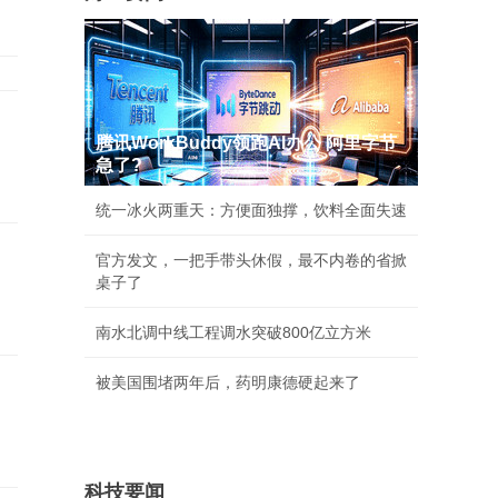
腾讯WorkBuddy领跑AI办公 阿里字节
急了?
统一冰火两重天：方便面独撑，饮料全面失速
官方发文，一把手带头休假，最不内卷的省掀
桌子了
南水北调中线工程调水突破800亿立方米
被美国围堵两年后，药明康德硬起来了
科技要闻