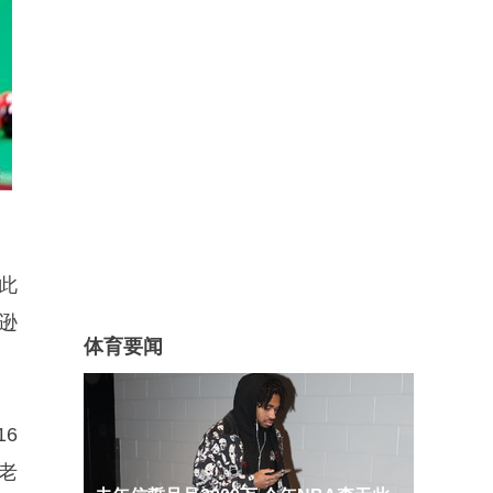
此
逊
体育要闻
6
老