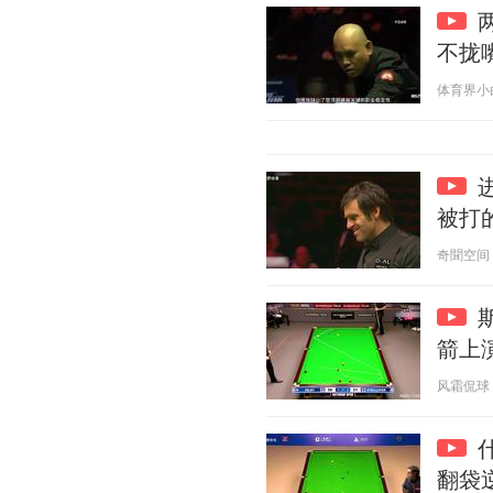
不拢
体育界小白 2
被打
奇聞空间 20
箭上
风霜侃球 20
翻袋