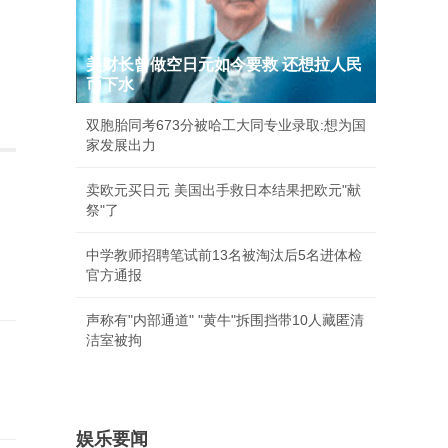
美财长曾做空日元如今要救 还想拉人民
币下水
双胞胎同考673分被哈工大同专业录取:想为国
家发展出力
卖欧元买日元 美国出手救日本结果把欧元"献
祭"了
中学教师招聘笔试前13名被淘汰后5名进体检
官方通报
声称有"内部通道" "黄牛"拆围挡带10人藏匿清
洁室被拘
娱乐要闻