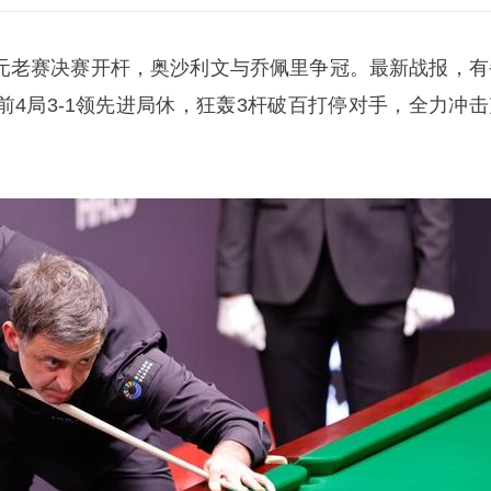
克元老赛决赛开杆，
奥沙利文
与
乔佩里
争冠。最新战报，有
前4局3-1领先进局休，狂轰3杆破百打停对手，全力冲击