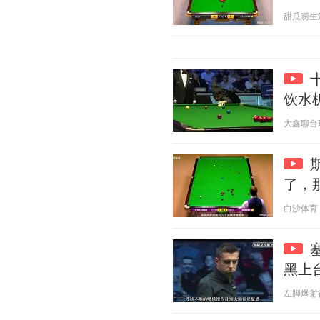
甜瓜唠生活 2
饮水机
大鑫聊台球 2
了，
白沙体育 20
黑上
左脚爆射得分