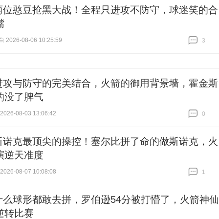
两位憨豆抢黑大战！全程只进攻不防守，球迷笑的合
嘴
026-08-06 10:25:59
3
跟贴
3
进攻与防守的完美结合，火箭的御用背景墙，霍金斯
的没了脾气
26-08-03 13:06:42
0
跟贴
0
斯诺克最顶尖的操控！塞尔比拼了命的做斯诺克，火
演逆天准度
26-08-07 10:08:08
1
跟贴
1
什么球形都敢去拼，罗伯逊54分被打懵了，火箭神仙
逆转比赛