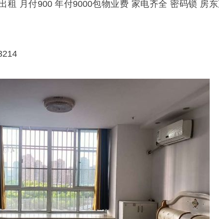
 月付900 年付9000包物业费 家电齐全 密码锁 房
214