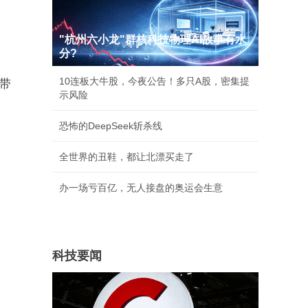
"杭州六小龙"群核科技物理AI故事有水
分?
10连板大牛股，今夜公告！多只A股，密集提
带
示风险
恐怖的DeepSeek斩杀线
全世界的丑鞋，都让北漂买走了
办一场亏百亿，无人接盘的奥运会生意
科技要闻