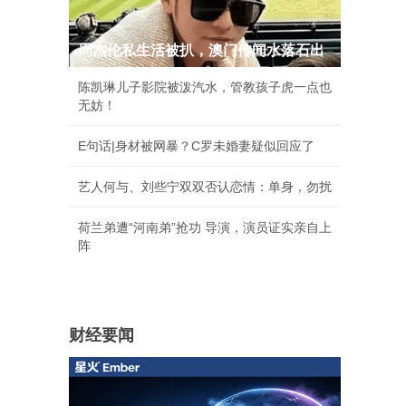
周杰伦私生活被扒，澳门传闻水落石出
陈凯琳儿子影院被泼汽水，管教孩子虎一点也
无妨！
E句话|身材被网暴？C罗未婚妻疑似回应了
艺人何与、刘些宁双双否认恋情：单身，勿扰
荷兰弟遭“河南弟”抢功 导演，演员证实亲自上
阵
财经要闻