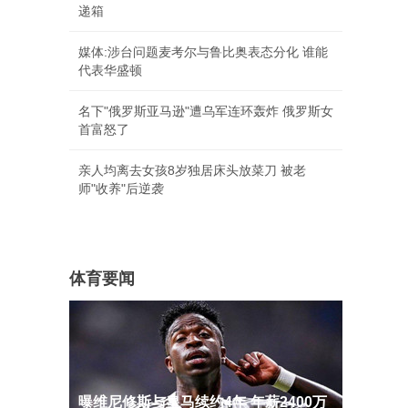
递箱
媒体:涉台问题麦考尔与鲁比奥表态分化 谁能
代表华盛顿
名下"俄罗斯亚马逊"遭乌军连环轰炸 俄罗斯女
首富怒了
亲人均离去女孩8岁独居床头放菜刀 被老
师"收养"后逆袭
体育要闻
曝维尼修斯与皇马续约4年 年薪2400万