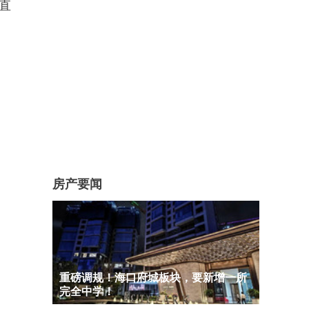
东直
房产要闻
重磅调规！海口府城板块，要新增一所
完全中学！