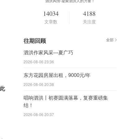
泗洪风情-凝聚泗洪人的力量！
14034
4188
文章数
关注度
往期回顾
全部
泗洪作家风采—夏广巧
2026-08-06 23:36
东方花园房屋出租，9000元/年
2026-08-06 20:38
此
唱响泗洪丨初赛圆满落幕，复赛重磅集
结！
2026-08-06 20:37