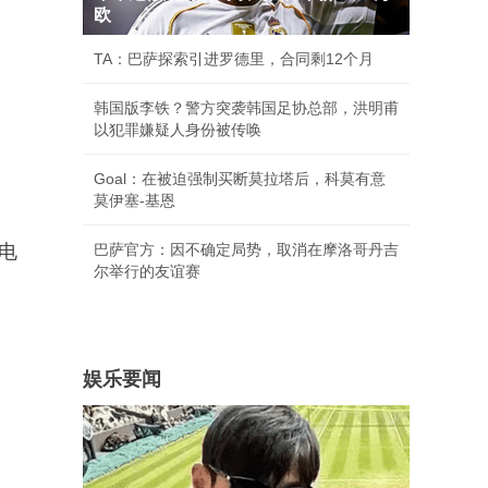
欧
TA：巴萨探索引进罗德里，合同剩12个月
韩国版李铁？警方突袭韩国足协总部，洪明甫
以犯罪嫌疑人身份被传唤
Goal：在被迫强制买断莫拉塔后，科莫有意
莫伊塞-基恩
电
巴萨官方：因不确定局势，取消在摩洛哥丹吉
尔举行的友谊赛
娱乐要闻