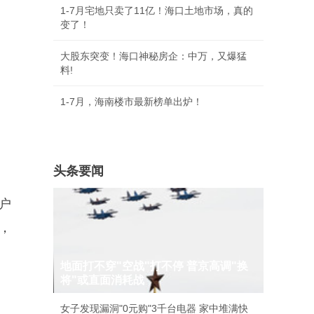
1-7月宅地只卖了11亿！海口土地市场，真的
变了！
大股东突变！海口神秘房企：中万，又爆猛
料!
1-7月，海南楼市最新榜单出炉！
头条要闻
户
，
地面打不穿"空战"打不停 普京高调"换
将"或直面消耗战
女子发现漏洞"0元购"3千台电器 家中堆满快