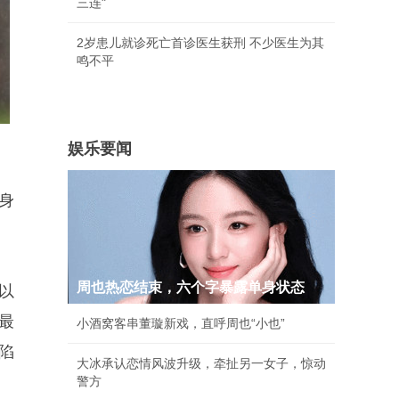
三连"
2岁患儿就诊死亡首诊医生获刑 不少医生为其
鸣不平
娱乐要闻
身
周也热恋结束，六个字暴露单身状态
以
最
小酒窝客串董璇新戏，直呼周也“小也”
陷
大冰承认恋情风波升级，牵扯另一女子，惊动
警方