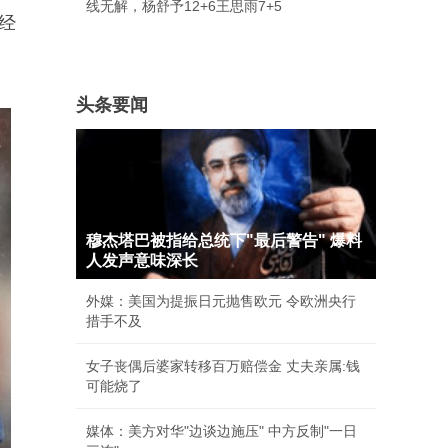
线无解，杨舒予12+6王思雨7+5
经
头条要闻
穆杰塔巴被指给总统下"最后警告" 爆料
人发声意味深长
外媒：美国为提振日元抛售欧元 令欧洲央行
措手不及
女子丧偶后婆家转移百万赔偿金 丈夫亲属:钱
可能烧了
媒体：美方对华"边谈边施压" 中方反制"一日