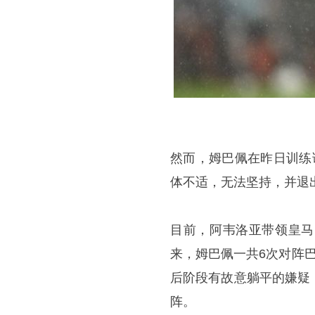
然而，姆巴佩在昨日训练
体不适，无法坚持，并退
目前，
阿韦洛亚
带领皇马
来，姆巴佩一共6次对阵
后阶段有故意躺平的嫌疑
阵。