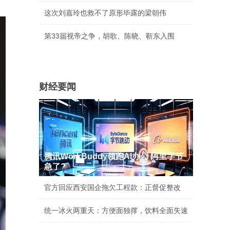
这次刘嘉玲也救不了原形毕露的梁朝伟
第33届视帝之争，胡歌、陈晓、靳东入围
财经要闻
腾讯WorkBuddy领跑AI办公 阿里字节
急了?
官方回应西安国企拖欠工程款：正督促整改
统一冰火两重天：方便面独撑，饮料全面失速