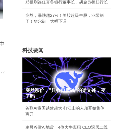
郑祖刚连任齐鲁银行董事长，胡金良担任行长
突然，暴跌超27%！美股超级牛股，业绩崩
了！华尔街：大幅下调
中
科技要闻
突然涨价，"只收电费钱"的梁文锋，变
了吗
谷歌AI帝国越建越大 打江山的人却开始集体
离开
凌晨谷歌AI地震！4位大牛离职 CEO退居二线