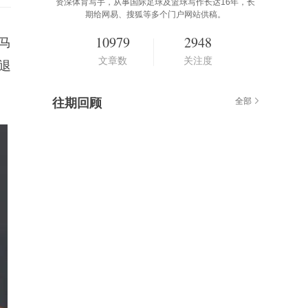
资深体育写手，从事国际足球及篮球写作长达16年，长
期给网易、搜狐等多个门户网站供稿。
10979
2948
马
文章数
关注度
退
往期回顾
全部