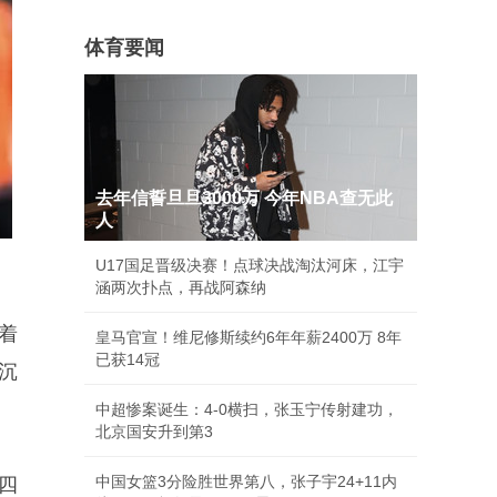
体育要闻
去年信誓旦旦3000万 今年NBA查无此
人
U17国足晋级决赛！点球决战淘汰河床，江宇
涵两次扑点，再战阿森纳
着
皇马官宣！维尼修斯续约6年年薪2400万 8年
已获14冠
沉
中超惨案诞生：4-0横扫，张玉宁传射建功，
北京国安升到第3
中国女篮3分险胜世界第八，张子宇24+11内
四