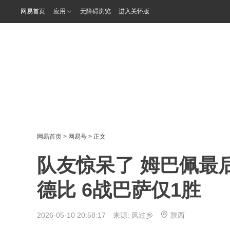
网易首页
应用
无障碍浏览
进入关怀版
网易首页
>
网易号
> 正文
队友惊呆了 姆巴佩最
德比 6战巴萨仅1胜
2026-05-10 20:58:17 来源:
风过乡
陕西