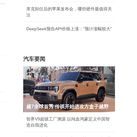
库克卸任后的苹果发布会，哪些硬件最值得关
注
DeepSeek预告API价格上涨：“预计涨幅较大”
汽车要闻
越7全球首秀 传祺开始进攻方盒子越野
智界V9超级工厂溯源 以纯血鸿蒙定义中国智
造自我进化