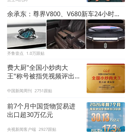
余承东：尊界V800、V680新车24小时大定突破3500台
齐鲁壹点
1.0万跟贴
费大厨"全国小炒肉大
王"称号被指凭视频评出
官方回应
中国新闻周刊
2751跟贴
前7个月中国货物贸易进
出口超30万亿元
央视新闻客户端
2927跟贴