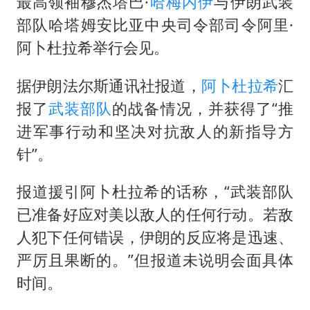
最高领袖穆杰塔巴·
哈梅内伊
与伊朗武装
国防部：坚决反制任何闹海挑衅图谋
部队哈塔姆安比亚中央司令部司令阿里·
台湾海峡南口北上船舶实施交通管制
阿卜杜拉希举行会见。
“新疆阿勒泰八月能滑雪”不实
福建泉州市委书记张毅恭被查
据伊朗法尔斯通讯社报道，
阿卜杜拉希
汇
山东潍坊发布大风黄色预警
报了
武装部队
的战备情况，并获得了“推
进军事行动和坚决对抗敌人的新指导方
东方之约 相约未来
针”。
报道援引阿卜杜拉希的话称，“武装部队
已准备好应对美以敌人的任何行动。若敌
人犯下任何错误，伊朗的反应将是迅速、
严厉且果断的。”但报道未说明会面具体
时间。