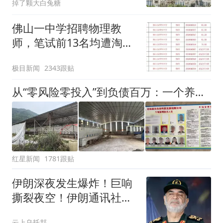
掉了颗大白兔糖
佛山一中学招聘物理教
师，笔试前13名均遭淘
汰？教育局：已叫停招
极目新闻
2343跟贴
聘，成立调查组全面核查
从“零风险零投入”到负债百万：一个养牛项目崩盘后，谁该为农户的贷款买单丨红星调查
红星新闻
1781跟贴
伊朗深夜发生爆炸！巨响
撕裂夜空！伊朗通讯社：
已拦截敌对目标
云上乌托邦