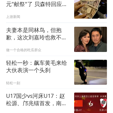
元"献祭"了 贝森特回应质
疑
上游新闻
夫妻本是同林鸟，但抱
歉，这次刘嘉玲也救不了
原形毕露的梁朝伟
做一个合格的吃瓜群众
轻松一秒：飙车黄毛来给
大伙表演一个头刹
轻松一刻
U17国少vs河床U17：赵
松源、邝兆镭首发，南子
勋、刘致成出战