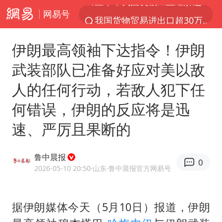
网易号
我国货物贸易进出口超30万亿元
佛山通报笔试前13被淘汰后5名进体检
伊朗最高领袖下达指令！伊朗
河南撤回“领导带薪错峰休假”通知
武装部队已准备好应对美以敌
四川宜宾市高县发生4.9级地震
人的任何行动，若敌人犯下任
台风白海豚加强
何错误，伊朗的反应将是迅
超颖电子拟投资20.86亿建设新项目
速、严厉且果断的
向鹏0-3不敌张本智和
广东雷州通报特教老师招聘违规事件
鲁中晨报
0
“立秋的第一杯奶茶”又爆单了
2026-05-10 20:50
·山东
·鲁中晨报官方网易号
泰国枪击案凶手先杀祖父母后行凶
宇树科技中一签需缴款7.54万元
据伊朗媒体今天（5月10日）报道，伊朗