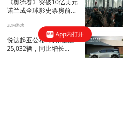
《奥德赛》突破10亿美元
诺兰成全球影史票房前三
导演
3DM游戏
App内打开
悦达起亚公布7月销量达
25,032辆，同比增长
24.9%，全新赛图斯将于8
汽湃
月13日开启预售
泰14岁初中生连杀6人:饮
弹自尽前开26枪 疑先杀祖
父母
澎湃新闻
俄28枚导弹全部穿透乌防
空网 泽连斯基最新发声