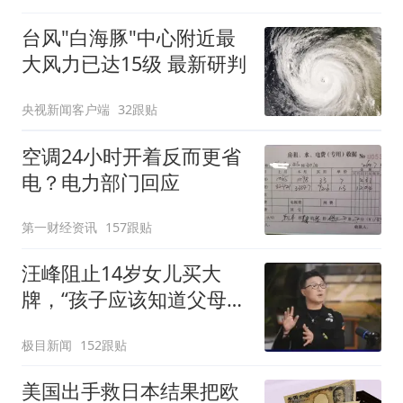
台风"白海豚"中心附近最
大风力已达15级 最新研判
央视新闻客户端
32跟贴
空调24小时开着反而更省
电？电力部门回应
第一财经资讯
157跟贴
汪峰阻止14岁女儿买大
牌，“孩子应该知道父母的
不易”，称自己买衣服80%
极目新闻
152跟贴
都在淘宝
美国出手救日本结果把欧