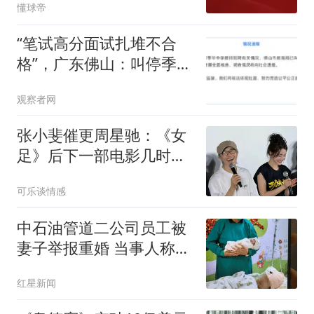
懂球帝
“笔试高分面试扎堆不合
格”，广东佛山：叫停季华
中学招聘工作
观察者网
张小斐催更周星驰：《女
足》后下一部电影几时开
拍？星爷的高情商回复绝
可乐谈情感
了
中石油管道二公司员工被
妻子举报重婚 当事人称被
记过
红星新闻