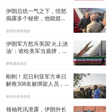
伊朗总统一气之下，愤怒
揭露多个秘密，他能挺到
今天确实不容易
哎呀哎呀看电影
伊朗军方怒斥美国'火上浇
油'：谁给美军当盾牌，谁
就引火烧身！
聚焦最新动态
刚刚！尼日利亚军方单日
解救308名被绑架人员，
创历史最高纪录
老头的传奇色彩
领袖死讯泄露，伊朗外长