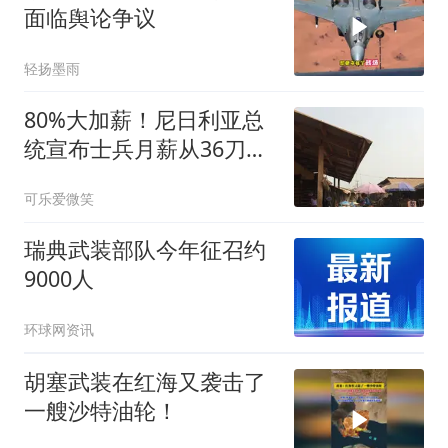
面临舆论争议
轻扬墨雨
80%大加薪！尼日利亚总
统宣布士兵月薪从36刀涨
到132刀！
可乐爱微笑
瑞典武装部队今年征召约
9000人
环球网资讯
胡塞武装在红海又袭击了
一艘沙特油轮！