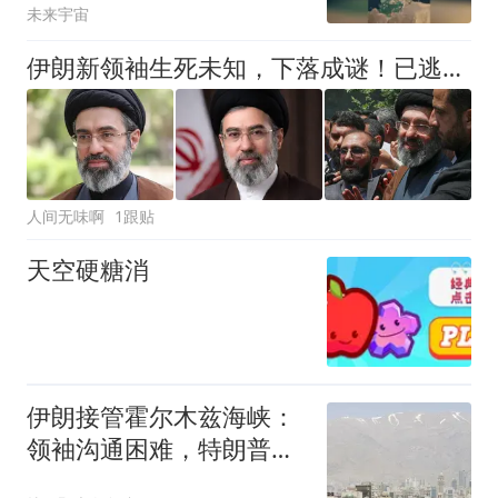
未来宇宙
伊朗新领袖生死未知，下落成谜！已逃往俄罗斯？俄称人在伊朗
人间无味啊
1跟贴
天空硬糖消
伊朗接管霍尔木兹海峡：
领袖沟通困难，特朗普怒
抓叛徒