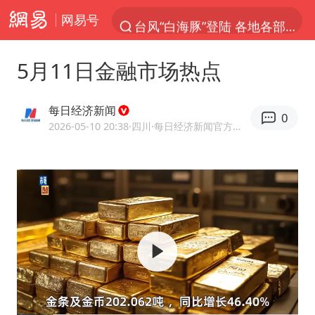
网易号
台风“白海豚”登陆 各地各部门全力应对
奥沙利文晋级斯诺克中国公开赛16强
5月11日金融市场热点
路虎卫士110 HSE限时降价
我国发现稀散金属独立新矿物——乌斯河锗矿
每日经济新闻
0
上海鼓励居家办公
2026-05-10 20:38
·四川
·每日经济新闻官方网易号
部分银行上调存款利率
小沈阳加盟《披荆斩棘》
新疆生产建设兵团生态环境局原局长被查
朱一龙的鼻子怎么了
大疆错失宇树
5万小车卖不动 微型代步车集体遇冷