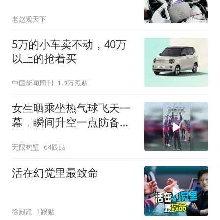
废
老赵观天下
5万的小车卖不动，40万
以上的抢着买
中国新闻周刊
1.9万跟贴
女生晒乘坐热气球飞天一
幕，瞬间升空一点防备都
没有
无限鹤壁
64跟贴
活在幻觉里最致命
徐殿龍
1跟贴