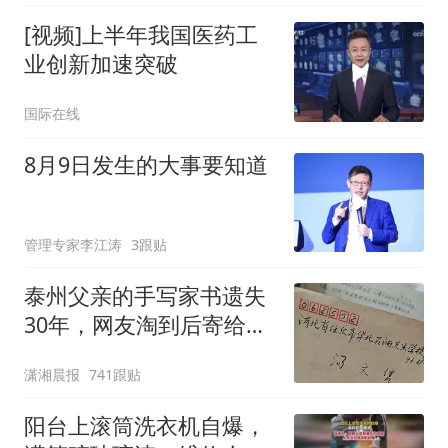
[视频]上半年我国医药工
业创新加速突破
国际在线
8月9日发生的大事要知道
管理专家李江涛
3跟贴
泰州父亲的手写家书遗失
30年，网友淘到后寄给女
儿：花鸟市场搬了，但爱
潇湘晨报
741跟贴
还在
阳台上滚筒洗衣机自爆，