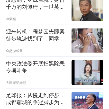
千万的刘佩琦，一世英名
毁在了侄子身上
冷紫葉
迎来转机！程梦园失踪案
徒步轨迹找到了，同学口
述信息撕开真相
奇葩游戏酱
中央政法委开展扫黑除恶
专项斗争
大国老记老顾
足球报：从慢走到停步，
成都蓉城的争冠脚步为何