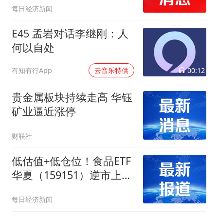
每日经济新闻
E45 孟岩对话李继刚：人
何以自处
00:12
有知有行App
云音乐特供
贵金属板块持续走高 华钰
矿业逼近涨停
财联社
低估值+低仓位！食品ETF
华夏（159151）逆市上
涨，成分股一鸣食品10天
每日经济新闻
6涨停