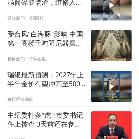
满筒碎玻璃渣，维修人员
称是人为原因，从未见过
荔枝新闻
103跟贴
洗衣机自爆
受台风"白海豚"影响 中国
第一高楼千吨阻尼器摆动
明显
极目新闻
1994跟贴
瑞银最新预测：2027年上
半年金价有望冲高至5000
美元
每日经济新闻
中纪委打多"虎":市委书记
任上被查 3天前还在参加
活动