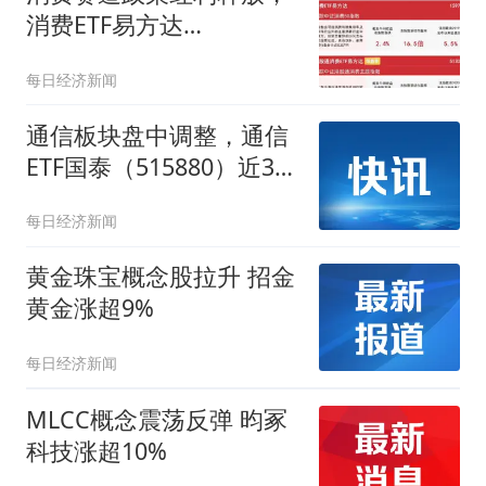
消费ETF易方达
（159798）标的指数半日
每日经济新闻
涨超2%
通信板块盘中调整，通信
ETF国泰（515880）近30
日吸金2.88亿元
每日经济新闻
黄金珠宝概念股拉升 招金
黄金涨超9%
每日经济新闻
MLCC概念震荡反弹 昀冢
科技涨超10%