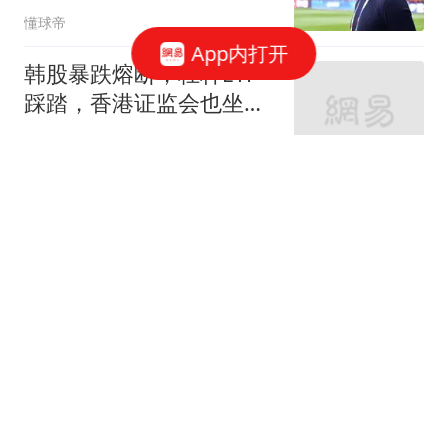
突然放缓？
懂球帝
App内打开
韩股暴跌熔断，杠杆ETF
踩踏，香港证监会也坐不
住了？
21世纪经济报道
儿媳坚持孙子随母姓，我
不吭声。孙子满月后，我
宣布三个决定
王二哥老搞笑
北京市教委：扰课堂秩
序、欺凌同学等七类情
形，可实施教育惩戒。
王姐懒人家常菜