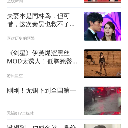
上观新闻
夫妻本是同林鸟，但可
惜，这次秦昊也救不了吃
相难看的伊能静
喜欢历史的阿繁
《剑星》伊芙爆涩黑丝
MOD太诱人！低胸翘臀看
花眼
游民星空
刚刚！无锡下到全国第一
无锡eTV全媒体
没想到，功成名就，身价