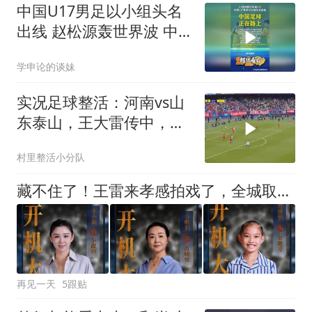
中国U17男足以小组头名
出线 赵松源轰世界波 中
国足球正在路上
学申论的谈妹
实况足球整活：河南vs山
东泰山，王大雷传中，谢
文能头球破门！
村里整活小分队
藏不住了！王雷来孝感拍戏了，全城取景！
再见一天
5跟贴