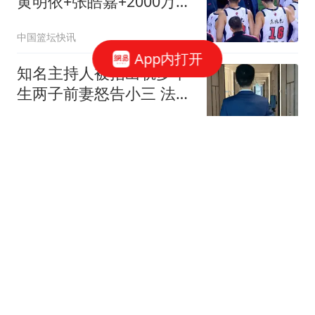
黄明依+张皓嘉+2000万换
取22岁国手锋线，场均
中国篮坛快讯
16.3分5.4板
App内打开
知名主持人被指出轨多年
生两子前妻怒告小三 法院
判了
南方都市报
男子乘顺风车时猝死家属
向司机索赔18万 法院判了
封面新闻
阿莫林输球言论引曼联球
迷不满：跟着他就做好吃
苦的准备吧
懂球帝