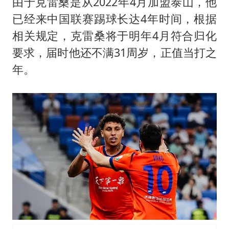
由于克雷桑是从2022年4月加盟泰山，他
已经来中国联赛踢球长达4年时间，根据
相关规定，克雷桑将于明年4月符合归化
要求，届时他还不满31周岁，正值当打之
年。