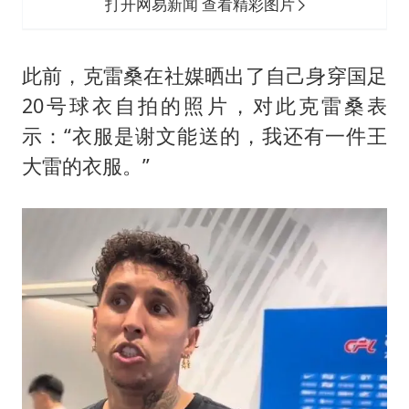
打开网易新闻 查看精彩图片
此前，克雷桑在社媒晒出了自己身穿国足
20号球衣自拍的照片，对此克雷桑表
示：“衣服是谢文能送的，我还有一件王
大雷的衣服。”