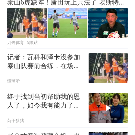
泰山6虎缺阵！唐田玩上兵法了 埃斯特乌：为胜利不惜牺牲和努力
刀锋体育
5跟贴
记者：瓦科和泽卡没参加
泰山队赛前合练，在场边
进行慢跑恢复
懂球帝
终于找到当初帮助我的恩
人了，如今我有能力了，
我来报恩了 (1)
芮予猪猪