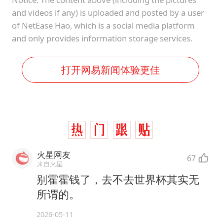
and videos if any) is uploaded and posted by a user
of NetEase Hao, which is a social media platform
and only provides information storage services.
打开网易新闻体验更佳
火星网友
67
来自火星
别霍霍钱了，去不去世界杯其实无
所谓的。
2026-05-11