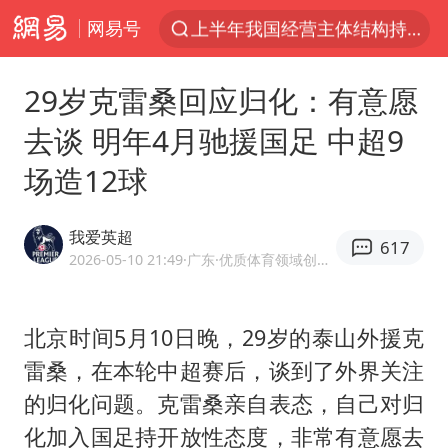
网易号
《披荆斩棘2026》阵容官宣
杭州机场已取消航班388架次
29岁克雷桑回应归化：有意愿
浙江省委书记：该停下的坚决停下来
去谈 明年4月驰援国足 中超9
中国籍豪华游艇富商之子在泰国被杀
场造12球
白海豚北上或致京津冀暴雨
上海有出现龙卷潜势
我爱英超
617
新疆一婚礼线上邀请引热议
2026-05-10 21:49
·广东
·优质体育领域创作者
广西公开征集涉黑涉恶犯罪线索
中国第1高楼阻尼器摆动明显
北京时间5月10日晚，29岁的泰山外援克
雷桑，在本轮中超赛后，谈到了外界关注
上海大部迎大暴雨
的归化问题。克雷桑亲自表态，自己对归
国足U17与阿森纳决赛取消 并列冠军
化加入国足持开放性态度，非常有意愿去