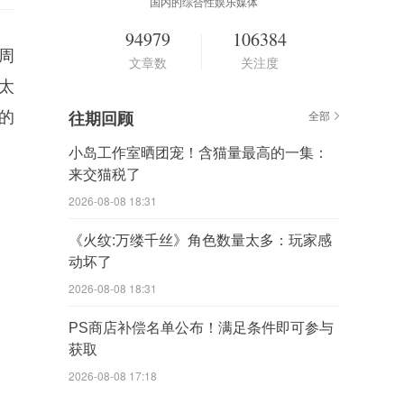
国内的综合性娱乐媒体
94979
106384
十周
文章数
关注度
太
的
往期回顾
全部
小岛工作室晒团宠！含猫量最高的一集：
来交猫税了
2026-08-08 18:31
《火纹:万缕千丝》角色数量太多：玩家感
动坏了
2026-08-08 18:31
PS商店补偿名单公布！满足条件即可参与
获取
2026-08-08 17:18