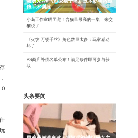
新研究WII《超级猴子球》技术影响内窥
镜手术训练
小岛工作室晒团宠！含猫量最高的一集：来交
猫税了
《火纹:万缕千丝》角色数量太多：玩家感动
坏了
PS商店补偿名单公布！满足条件即可参与获
取
存
，
0
头条要闻
任
玩
男演员崩溃自述：富婆带资进组当女主