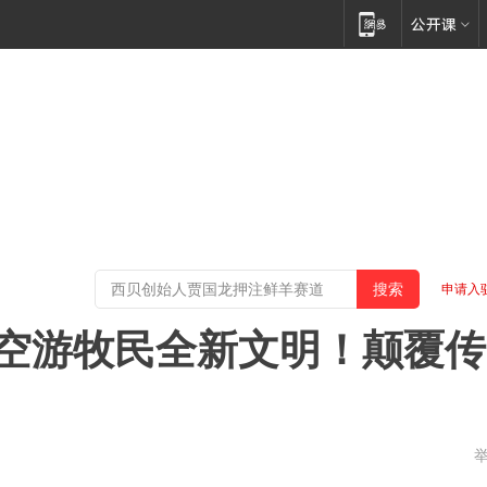
申请入
空游牧民全新文明！颠覆传