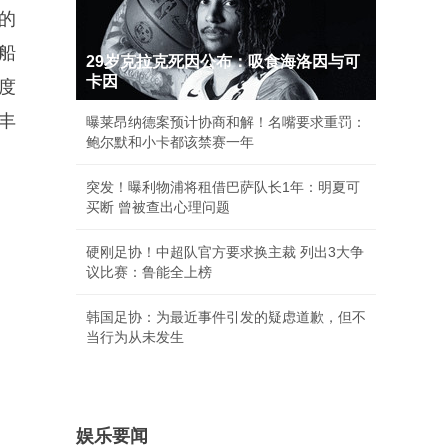
的
船
29岁克拉克死因公布：吸食海洛因与可
卡因
度
丰
曝莱昂纳德案预计协商和解！名嘴要求重罚：
鲍尔默和小卡都该禁赛一年
突发！曝利物浦将租借巴萨队长1年：明夏可
买断 曾被查出心理问题
硬刚足协！中超队官方要求换主裁 列出3大争
议比赛：鲁能全上榜
韩国足协：为最近事件引发的疑虑道歉，但不
当行为从未发生
娱乐要闻