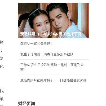
萧敬腾坦白！与大14岁妻子选择丁克
将
邹市明一家又登热搜！
；
私生子传闻后，周杰伦更多黑料被扒
复
王菲57岁生日没和谢霆锋一起过，而是飞云
色
南
戚薇内娱AI宣传片翻车，一日登热搜引发讨论
代
策
财经要闻