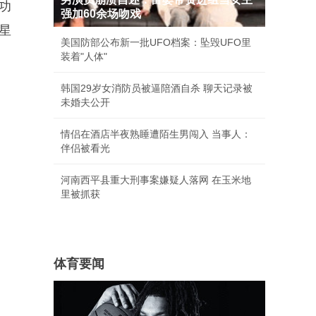
功
强加60余场吻戏
星
美国防部公布新一批UFO档案：坠毁UFO里
装着"人体"
韩国29岁女消防员被逼陪酒自杀 聊天记录被
未婚夫公开
情侣在酒店半夜熟睡遭陌生男闯入 当事人：
伴侣被看光
河南西平县重大刑事案嫌疑人落网 在玉米地
里被抓获
体育要闻