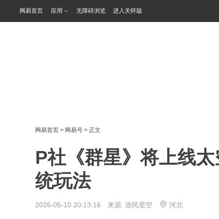
网易首页
应用
无障碍浏览
进入关怀版
网易首页
>
网易号
> 正文
P社《群星》将上线太
统玩法
2026-05-10 20:13:16 来源:
游民星空
河北