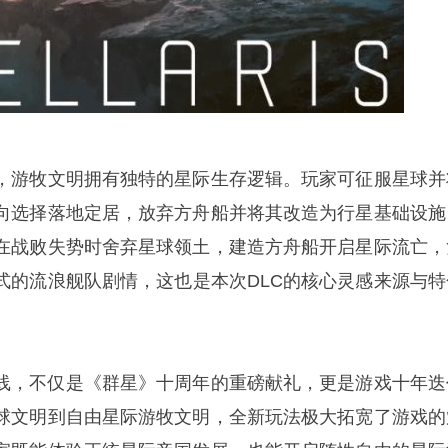
，游牧文明拥有独特的星际生存逻辑。玩家可征服星球并
向选择落地定居，放弃方舟船并将其改造为行星基础设施
在战败失势时舍弃星球领土，建造方舟船开启星际流亡，
式的流浪舰队剧情，这也是本次DLC的核心灵感来源与特
上线，不仅是《群星》十周年的重磅献礼，更是游戏十年迭
球文明到自由星际游牧文明，全新玩法极大拓宽了游戏的