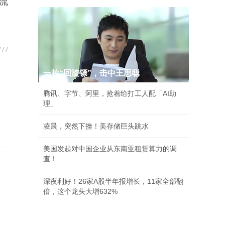
流
一枚“回旋镖”，击中王思聪
腾讯、字节、阿里，抢着给打工人配「AI助
理」
凌晨，突然下挫！美存储巨头跳水
美国发起对中国企业从东南亚租赁算力的调
查！
深夜利好！26家A股半年报增长，11家全部翻
倍，这个龙头大增632%