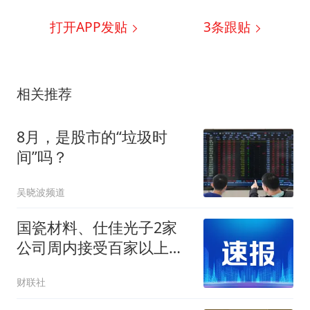
打开APP发贴
3
条跟贴
相关推荐
8月，是股市的“垃圾时
间”吗？
吴晓波频道
国瓷材料、仕佳光子2家
公司周内接受百家以上机
构调研
财联社