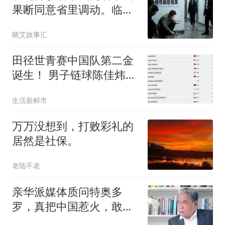
果断同意省里调动。临走
碰到身为厅长的妻：“明年
晓艾故事汇
升你！别气馁”我：抱歉用
不到，明天记得民政局
田径世青赛中国队第二金
见，离婚办下
诞生！ 男子链球陈佳炜全
场霸气领先历史性夺冠
生活新鲜市
万万没想到，打败彩礼的
居然是社保。
老陆不老
亲华派媒体质问特奥多
罗，真把中国惹火，敢上
前线跟中国打一仗吗