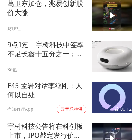
葛卫东加仓，兆易创新股
价大涨
财联社
9点1氪｜宇树科技中签率
不足长鑫十五分之一；东
航宣布提前14天可免费退
36氪
改票；雪佛兰将停止在华
销售
E45 孟岩对话李继刚：人
何以自处
00:12
有知有行App
云音乐特供
宇树科技公告将在科创板
上市，IPO敲定发行价