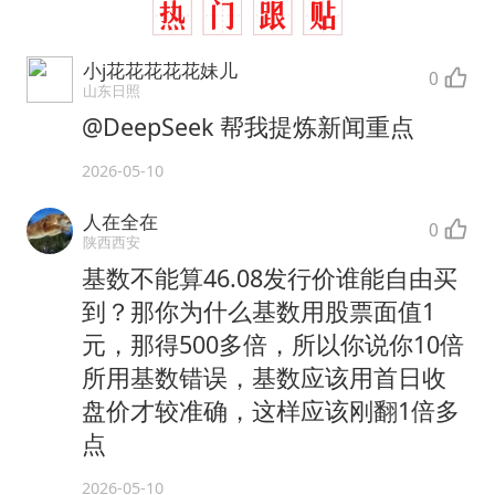
小j花花花花花妹儿
0
山东日照
@DeepSeek 帮我提炼新闻重点
2026-05-10
人在全在
0
陕西西安
基数不能算46.08发行价谁能自由买
到？那你为什么基数用股票面值1
元，那得500多倍，所以你说你10倍
所用基数错误，基数应该用首日收
盘价才较准确，这样应该刚翻1倍多
点
2026-05-10