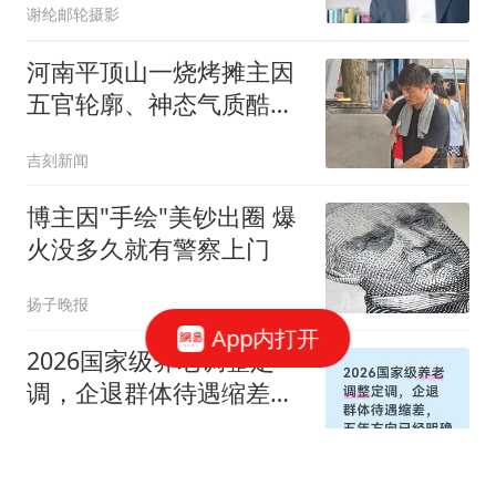
谢纶邮轮摄影
河南平顶山一烧烤摊主因
五官轮廓、神态气质酷似
张雪峰走红，二人同为42
吉刻新闻
岁，家中都有一个女儿；
张雪峰曾表示要开一家烤
博主因"手绘"美钞出圈 爆
肉店
火没多久就有警察上门
扬子晚报
App内打开
2026国家级养老调整定
调，企退群体待遇缩差，
五年方向已经明确
白昼说故事