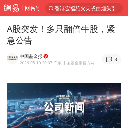
网易号
香港宏福苑火灾或由烟头引起
“China Cool”火了，老外爱上中国避暑游
A股突发！多只翻倍牛股，紧
刘浩存百花奖开幕式红裙起舞
急公告
台风白海豚闭眼浙江上海处于危险半圆
张本智和：零封向鹏不意外
中国基金报
3
云南一地村民过火把节意外灼伤16人
2026-05-10 20:07
·广东
·中国基金报官方网易号
泰国初中生饮弹自尽前开了26枪
用AI造出新病毒意味着什么
今年第二强台风将带来多大影响
浙江最强风雨时段已锁定
美股创4月份以来最大单周涨幅