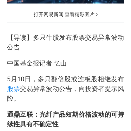
台风白海豚登陆点缩圈
上半年国内居民出游人次34.63亿
打开网易新闻 查看精彩图片
女子被狗舔脚确诊三级暴露 医生回应
泰国校园枪击事件已致8死30余伤
【导读】多只牛股发布股票交易异常波动
光伏八巨头签署“不低于成本价”倡议
公告
多所幼师院校开设养老专业
中国基金报记者 忆山
台州《告全体市民书》：非必要不外出
5月10日，多只翻倍股或连板股相继发布
习近平心系体育强国建设
股票
交易异常波动公告，向投资者提示风
险。
通鼎互联：光纤产品短期价格波动的可持
续性具有不确定性