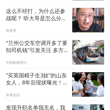
这么不经打，为什么还参
战呢？ 听大哥是怎么分析
的
喜老登
"兰州公交车空调开多了要
扣司机钱"引发关注 多方
回应
中国新闻周刊
“买英国精子生3娃”的山东
女人，8年后现状曝光！
如今她后悔不？
米果说识
发现升职名单我无名，我