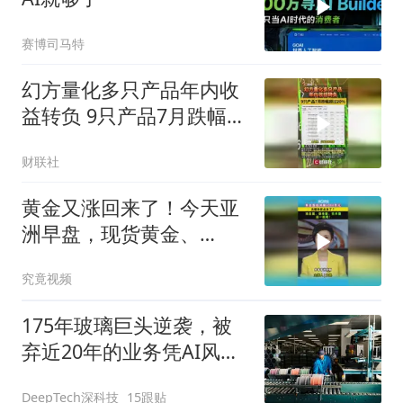
赛博司马特
幻方量化多只产品年内收
益转负 9只产品7月跌幅超
过20%
财联社
黄金又涨回来了！今天亚
洲早盘，现货黄金、
COMEX黄金盘中双双突破
究竟视频
4300美元！
175年玻璃巨头逆袭，被
弃近20年的业务凭AI风口
起飞
DeepTech深科技
15跟贴