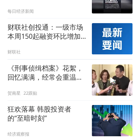
150.8元/股，对应总市值
每日经济新闻
超600亿元
财联社创投通：一级市场
本周150起融资环比增加
2% 具身智能、脑机接口
财联社
等细分活跃
《刑事侦缉档案》花絮，
回忆满满，经常会重温的
经典刑侦剧
贺南星
22跟贴
狂欢落幕 韩股投资者
的“至暗时刻”
经济观察报