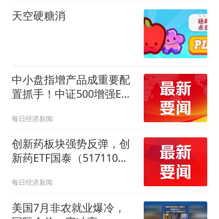
天空硬糖消
中小盘指增产品成重要配
置抓手！中证500增强ETF
华泰柏瑞（561550）7月
每日经济新闻
流入额创历史单月新高
创新药板块强势反弹，创
新药ETF国泰（517110）
盘中大涨超5.7%
每日经济新闻
美国7月非农就业爆冷，