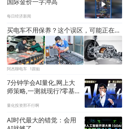
国际金价一字冲高
每日经济新闻
买电车不用保养？这个误区，可能正在坑很多车主
阿杰聊电车
1跟贴
7分钟学会AI量化,网上大
师策略,一测就现行?零基
础小白也能学会,普通人做
量化投资邢不行啊
量化的最优方案?不用装
Python,不用写代码,一样
AI时代最大的错觉：会用
能回测? | 量化
AI就够了