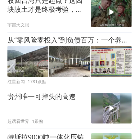
收回台湾只是起点？这四
信访号码
块故土才是终极考验，华
夏版图何时拼全？
宇宙天文眼
从“零风险零投入”到负债百万：一个养牛项目崩盘后，谁该为农户的贷款买单丨红星调查
红星新闻
1781跟贴
贵州唯一可掉头的高速
超话看世界
1跟贴
特斯拉9000吨一体化压铸