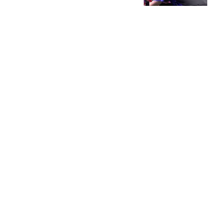
赛八强！
篮球资讯达人
许世友放下刀，指着路过
的陈赓大吼：戴眼镜的，
你在这瞎指什么呢
云霄纪史观
还想伸手要钱？中方好言
相劝，巴铁直接翻脸：不
给钱我们就自己干
墨兰史书
韩国足协被指性贿赂裁判
涉及中国队比赛
扬子晚报
热搜