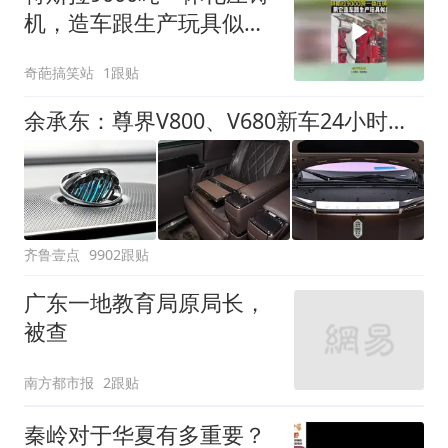
机，造车跟生产玩具似
的，马斯克做法绝了
奇葩搞笑站
1跟贴
余承东：尊界V800、V680新车24小时大定突破3500台
齐鲁壹点
9902跟贴
广东一地教育局原局长，
被查
南方都市报
2跟贴
秦岭对于华夏有多重要？