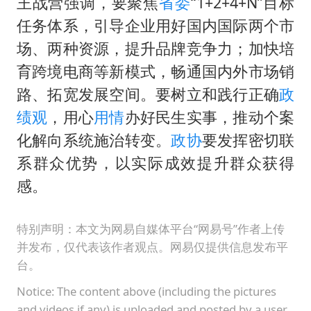
宇树科技中一签需缴款7.54万元
王战营强调，要聚焦
省委
“1+2+4+N”目标
任务体系，引导企业用好国内国际两个市
国防部：中国军队坚决反制任何闹海挑衅图谋
场、两种资源，提升品牌竞争力；加快培
四川宜宾市高县发生4.9级地震
育跨境电商等新模式，畅通国内外市场销
台湾海峡南口北上船舶实施交通管制
路、拓宽发展空间。要树立和践行正确
政
“新疆阿勒泰八月能滑雪”不实
绩观
，用心
用情
办好民生实事，推动个案
向鹏0-3不敌张本智和
化解向系统施治转变。
政协
要发挥密切联
江苏发布台风蓝色预警
系群众优势，以实际成效提升群众获得
感。
东方之约 相约未来
特别声明：本文为网易自媒体平台“网易号”作者上传
并发布，仅代表该作者观点。网易仅提供信息发布平
台。
Notice: The content above (including the pictures
and videos if any) is uploaded and posted by a user