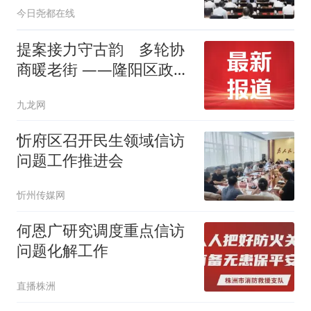
今日尧都在线
提案接力守古韵 多轮协
商暖老街 ——隆阳区政协
通过“提案+院坝协商”助仁
九龙网
寿门街区蝶变
忻府区召开民生领域信访
问题工作推进会
忻州传媒网
何恩广研究调度重点信访
问题化解工作
直播株洲