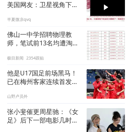
美国网友：卫星视角下的
龙形太震撼了
半夏微凉qvq
佛山一中学招聘物理教
师，笔试前13名均遭淘
汰？教育局：已叫停招
极目新闻
2354跟贴
聘，成立调查组全面核查
他是U17国足前场黑马！
已在梅州客家连续首发踢
中甲，值得期待
山野卢员外
张小斐催更周星驰：《女
足》后下一部电影几时开
拍？星爷的高情商回复绝