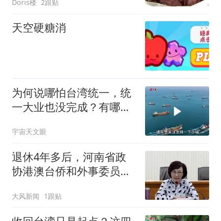
Doris楼
2跟贴
天空硬糖消
为何说哪怕台湾统一，统
一大业也没完成？有哪四
块故土漂泊在外？
宇宙天文眼
退休4年多后，河南省政
协港澳台侨和外事委员会
原副主任张春香被查；曾
大风新闻
1跟贴
在担任河南省信访局局长
期间，率先对外公开手机