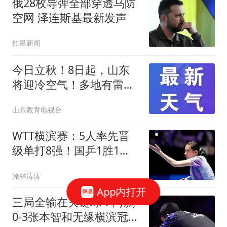
俄28枚导弹全部穿透乌防
空网 泽连斯基最新发声
红星新闻
今日立秋！8日起，山东
将迎冷空气！多地有雷雨
或阵雨！
山东教育电视台
WTT横滨赛：5人率先晋
级单打8强！国乒1胜1
负，日本选手已赢三场
翰林涛涛
App内打开
三局全输在关键球！向鹏
0-3张本智和无缘横滨冠军