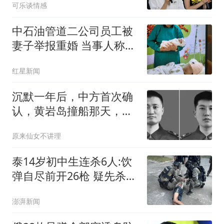
可乐谈情感
了
中石油管道二公司员工被
妻子举报重婚 当事人称被
记过
红星新闻
沉默一年后，中方首次确
认，黄岩岛撞船那天，有
两位英雄壮烈牺牲
原来仙女不讲理
泰14岁初中生连杀6人:饮
弹自尽前开26枪 疑先杀祖
父母
澎湃新闻