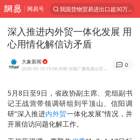
网易号
我国货物贸易进出口超30万亿元
上半年我国机械工业经济运行稳中有进
深入推进内外贸一体化发展 用
佛山通报笔试前13被淘汰后5名进体检
心用情化解信访矛盾
台风白海豚加强
广东雷州通报特教老师招聘违规事件
大象新闻
0
国防部回应日本试射“战斧”导弹
2026-05-10 19:58
·河南
·河南广播电视台官方网易号
“立秋的第一杯奶茶”又爆单了
5月8日至9日，省政协副主席、党组副书
A股三大股指收涨
记王战营带领调研组到平顶山、信阳调
泰国校园枪击案死亡人数升至7人
研“深入推进
内外贸
一体化发展”情况，并
泰国枪击案凶手先杀祖父母后行凶
开展信访问题化解工作。
多方回应侯明昊被曝违反交规