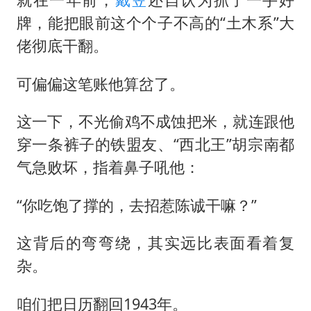
牌，能把眼前这个个子不高的“土木系”大
佬彻底干翻。
可偏偏这笔账他算岔了。
这一下，不光偷鸡不成蚀把米，就连跟他
穿一条裤子的铁盟友、“西北王”
胡宗南
都
气急败坏，指着鼻子吼他：
“你吃饱了撑的，去招惹陈诚干嘛？”
这背后的弯弯绕，其实远比表面看着复
杂。
咱们把日历翻回1943年。