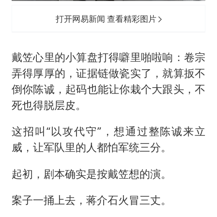
打开网易新闻 查看精彩图片
戴笠心里的小算盘打得噼里啪啦响：卷宗
弄得厚厚的，证据链做瓷实了，就算扳不
倒你陈诚，起码也能让你栽个大跟头，不
死也得脱层皮。
这招叫“以攻代守”，想通过整陈诚来立
威，让军队里的人都怕军统三分。
起初，剧本确实是按戴笠想的演。
案子一捅上去，蒋介石火冒三丈。