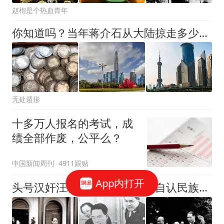
赵枹是个热血青年
你知道吗？当年蒋介石从大陆掠走多少财富，几乎掏空了整个国家啊
无处遁形
十多万人报名的考试，成
绩全部作废，公平么？
中国新闻周刊
4911跟贴
App内打开
头号汉奸汪精卫的奇葩逻辑：自认民族英雄，蒋介石才是高调误国者