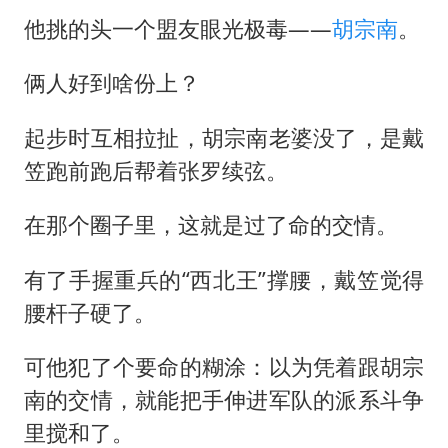
他挑的头一个盟友眼光极毒——
胡宗南
。
俩人好到啥份上？
起步时互相拉扯，胡宗南老婆没了，是戴
笠跑前跑后帮着张罗续弦。
在那个圈子里，这就是过了命的交情。
有了手握重兵的“西北王”撑腰，戴笠觉得
腰杆子硬了。
可他犯了个要命的糊涂：以为凭着跟胡宗
南的交情，就能把手伸进军队的派系斗争
里搅和了。