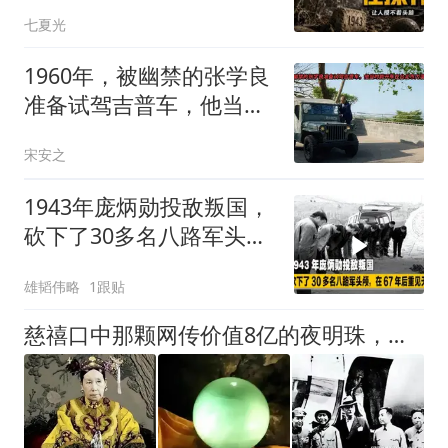
七夏光
1960年，被幽禁的张学良
准备试驾吉普车，他当时
能开车在台北溜达
宋安之
1943年庞炳勋投敌叛国，
砍下了30多名八路军头
颅，在67年后重见天日
雄韬伟略
1跟贴
慈禧口中那颗网传价值8亿的夜明珠，百年下落至今成谜