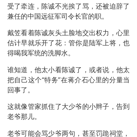
受了牵连，陈诚不光挨了骂，还被迫辞了
兼任的中国远征军司令长官的职。
戴笠看着陈诚灰头土脸地交出权力，心里
估计早就乐开了花：管你是陆军上将，也
得喝我军统的洗脚水。
谁知道，他太小看陈诚了，或者说，他太
把自己这个“特务”在蒋介石心里的分量当
回事了。
这就像管家抓住了大少爷的小辫子，告到
老爷那儿。
老爷可能会骂少爷两句，甚至罚跪祠堂，