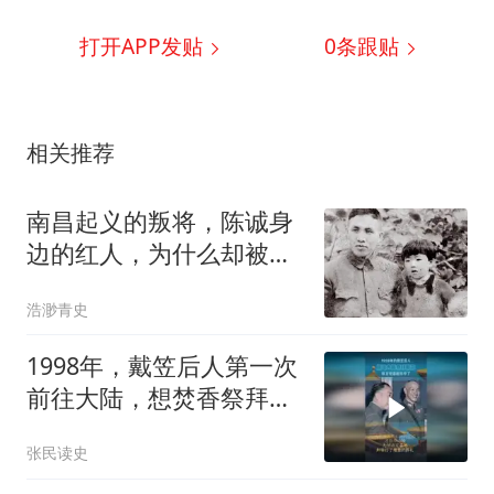
打开APP发贴
0
条跟贴
相关推荐
南昌起义的叛将，陈诚身
边的红人，为什么却被追
认为革命烈士？
浩渺青史
1998年，戴笠后人第一次
前往大陆，想焚香祭拜，
却发现墓被炸平了
张民读史