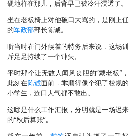
硬地杵在那儿，后背早已被冷汗浸透了。
坐在老板椅上对他破口大骂的，是刚上任
的
军政部
部长陈诚。
听当时在门外候着的特务后来说，这场训
斥足足持续了一个钟头。
平时那个让无数人闻风丧胆的“戴老板”，
此刻在
陈诚
面前，乖顺得像个犯了校规的
小学生，连口大气都不敢出。
这哪是什么工作汇报，分明就是一场迟来
的“秋后算账”。
就在一年前，
戴笠
还自认为抓了一手好