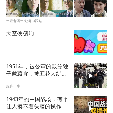
半壶老酒半支烟
4跟贴
天空硬糖消
1951年，被公审的戴笠独
子戴藏宜，被五花大绑仍
面露凶光
淼犇小牛
1943年的中国战场，有个
让人摸不着头脑的操作