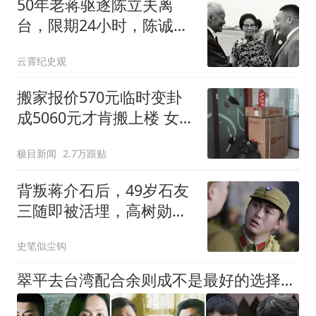
50年老蒋驱逐陈立夫离
台，限期24小时，陈诚死
后才请回：委屈你了
云霄纪史观
搬家报价570元临时变卦
成5060元才肯搬上楼 女子
傻眼
极目新闻
2.7万跟贴
背叛蒋介石后，49岁石友
三随即被活埋，高树勋：
杀了他弟弟石友信
史笔似尘钩
翠平去台湾配合余则成不是最好的选择：穆晚秋可能是多重间谍，但也是余则成最好的潜伏搭档？