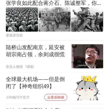
张学良如此配合蒋介石、陈诚整军，你觉得东北军亏不亏？
墨策讲历史
陆桥山发配南京，延安被
胡宗南占领，余则成很慌
音乐人物传
1跟贴
全球最大机场——但是倒
闭了【神奇组织49】
00:02
小约翰可汗官方
云音乐特供