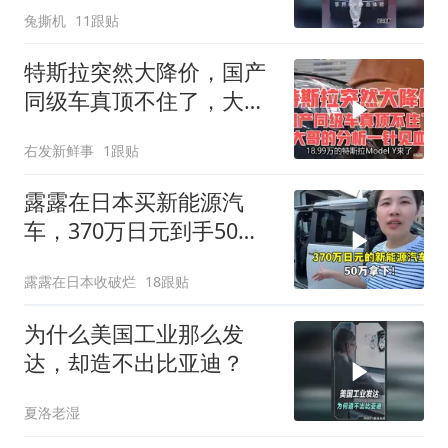
兔撕机
11跟贴
特斯拉突然大降价，国产
同级车真顶不住了，大哥
的分析一针见血！
右发新鲜事
1跟贴
露露在日本买新能源汽
车，370万日元到手50万
左右！太香了
露露在日本收破烂
18跟贴
为什么美国工业那么发
达，却造不出比亚迪？
夏洛老湿