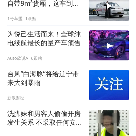
自带9m³货厢，这车到底
多能装？
1号车盟
1跟贴
为悦己生活而来！全球纯
电续航最长的量产车预售
Auto欣说A
6跟贴
台风“白海豚”将给辽宁带
来大到暴雨
新浪财经
洗脚妹和男客人偷偷开房
发生关系 不采取任何安全
措施