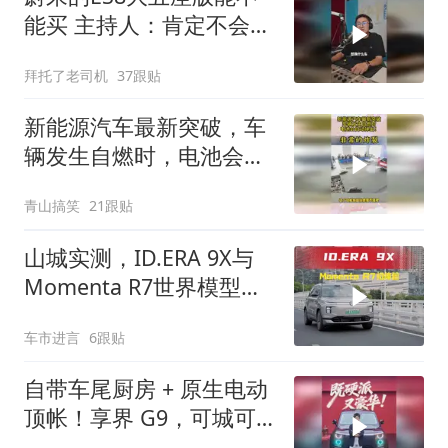
能买 主持人：肯定不会错
的一台车
拜托了老司机
37跟贴
新能源汽车最新突破，车
辆发生自燃时，电池会自
动弹出！
青山搞笑
21跟贴
山城实测，ID.ERA 9X与
Momenta R7世界模型会
擦出怎样的火花？
车市进言
6跟贴
自带车尾厨房 + 原生电动
顶帐！享界 G9，可城可
野鸿蒙硬派 SUV