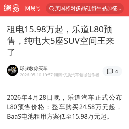
美国将对多晶硅衍生品加征15%关税
网易号
佛山通报笔试前13被淘汰后5名进体检
泰国校园枪击案死亡人数升至7人
租电15.98万起，乐道L80预
陕西省委书记赶赴柞水县杏坪镇
售，纯电大5座SUV空间王来
女孩摆摊卖菌子时收到北大通知书
了
年内第一高价股今日打新
改名后的“青海拉面”店
球叔教你买车
4
2026-05-10 19:57
·湖南
·优质汽车领域创作者
粉笔教育发布“自曝式”公开信
广岛核爆81周年央视播《奥本海默》
2026年4月28日晚，乐道汽车正式公布
中国女篮热身赛7日将战尼日利亚
L80预售价格：整车购买24.58万元起，
四川宜宾市高县发生4.9级地震
BaaS电池租用方案低至15.98万元起。
公司“上四休三”但要降薪1000元