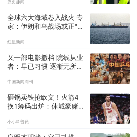
汉史趣闻
全球六大海域卷入战火 专
家：伊朗和乌战场或正"连
接"
红星新闻
又一部电影撤档 院线从业
者：早已习惯 逐渐无所谓
了
中国新闻周刊
砸锅卖铁抢欧文！火箭4
换1筹码出炉：休城豪赌
打包两首轮和亚当斯
小小科普员