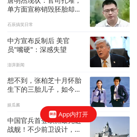
唐明杰现状：官司扎堆，
单方面宣称销毁胚胎却拿
不出完整凭证
石辰搞笑日常
中方宣布反制后 美官
员"嘴硬"：深感失望
澎湃新闻
想不到，张柏芝十月怀胎
生下的三胎儿子，如今也
开始为周星驰助势
娱瓜酱
App内打开
中国官兵首登欧洲最先进
战舰！不少前卫设计，让