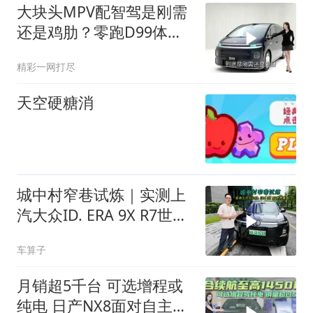
大块头MPV配智驾是刚需
还是鸡肋？零跑D99体验
解析
精彩一网打尽
天空硬糖消
城中村窄巷试炼｜实测上
汽大众ID. ERA 9X R7世界
模型
车算子
月销超5千台 可选增程或
纯电 日产NX8面对自主品