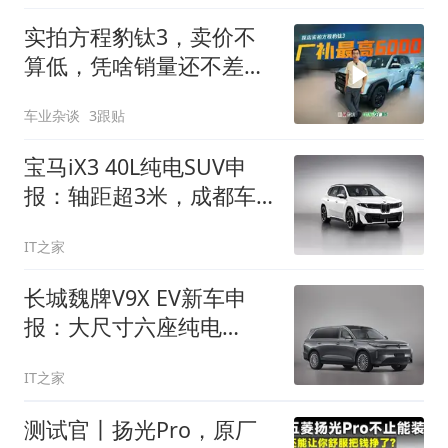
实拍方程豹钛3，卖价不
算低，凭啥销量还不差？
原因有两个
车业杂谈
3跟贴
宝马iX3 40L纯电SUV申
报：轴距超3米，成都车
展预售
IT之家
长城魏牌V9X EV新车申
报：大尺寸六座纯电
SUV，车长超5.2米
IT之家
测试官丨扬光Pro，原厂