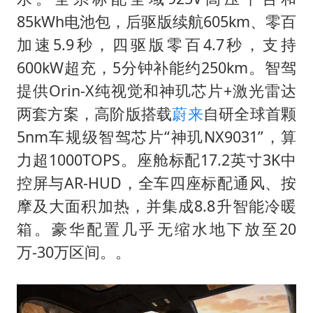
85kWh电池包，后驱版续航605km、零百
加速5.9秒，四驱版零百4.7秒，支持
600kW超充，5分钟补能约250km。智驾
提供Orin-X纯视觉和神玑芯片+激光雷达
两套方案，高阶版搭载
蔚来
自研全球首颗
5nm车规级智驾芯片“神玑NX9031”，算
力超1000TOPS。座舱标配17.2英寸3K中
控屏与AR-HUD，全车四座标配通风、按
摩及大面积加热，并集成8.8升智能冷暖
箱。豪华配置几乎无缩水地下放至20
万-30万区间。。