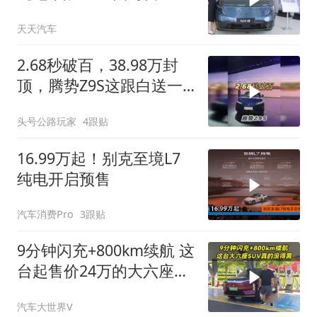
牌有何优势？
天天汽车
2.68秒破百，38.98万封
顶，腾势Z9S这跟白送一
样
头号公路玩家
4跟贴
16.99万起！别克至境L7
纯电开启预售
汽车消费Pro
3跟贴
9分钟闪充+800km续航 这
台起售价24万的大六座
SUV真的没得黑
汽车大世界V