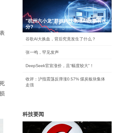
"杭州六小龙"群核科技物理AI故事有水
分?
表
谷歌AI大换血，背后究竟发生了什么？
张一鸣，罕见发声
DeepSeek官宣涨价，且“幅度较大”！
收评：沪指震荡反弹涨0.57% 煤炭板块集体
死
走强
损
科技要闻