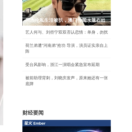
周杰伦私生活被扒，澳门传闻水落石出
艺人何与、刘些宁双双否认恋情：单身，勿扰
荷兰弟遭“河南弟”抢功 导演，演员证实亲自上
阵
受台风影响，浙江一演唱会紧急宣布延期
被前助理背刺，刘晓庆发声，原来她还有一张
底牌
财经要闻