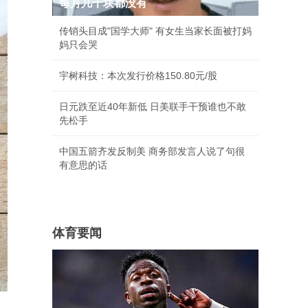
每月几千块都没有
传销头目成"国学大师" 有女生当家长面被打妈
妈只会哭
宇树科技：本次发行价格150.80元/股
日元跌至近40年新低 日美联手干预谁也不敢
先松手
中国五箭齐发反制美 商务部发言人说了句很
有意思的话
体育要闻