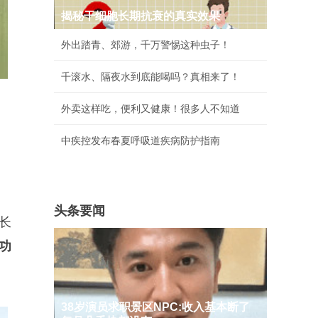
揭秘干细胞长期抗衰的真实效果
外出踏青、郊游，千万警惕这种虫子！
千滚水、隔夜水到底能喝吗？真相来了！
外卖这样吃，便利又健康！很多人不知道
中疾控发布春夏呼吸道疾病防护指南
头条要闻
长
功
38岁演员求职景区NPC:收入基本断了