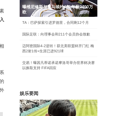
曝维尼修斯与皇马续约4年 年薪2400万
素
欧
入
TA：巴萨探索引进罗德里，合同剩12个月
国际足联：向理事会和211个会员协会致歉
相
迈阿密国际4-2逆转！获北美联盟杯开门红 梅
西2射1传+生涯已进921球
交易！曝因凡蒂诺承诺摩洛哥举办世界杯决赛
以换取支持 FIFA回应
系
的
外
娱乐要闻