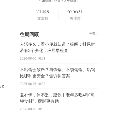
引领健康，让天下人更健康！
21449
655621
文章数
关注度
往期回顾
全部
人活多久，看小便就知道？提醒：排尿时
若有3个变化，应尽早检查
2026-08-06 16:01
不粘锅会致癌？与铁锅、不锈钢锅、铝锅
比哪种更安全？告诉你答案
2026-08-06 10:33
些
夏补钾，体不乏，建议中老年多吃4种“高
钾食材”，腿脚更有劲
2026-08-05 10:36