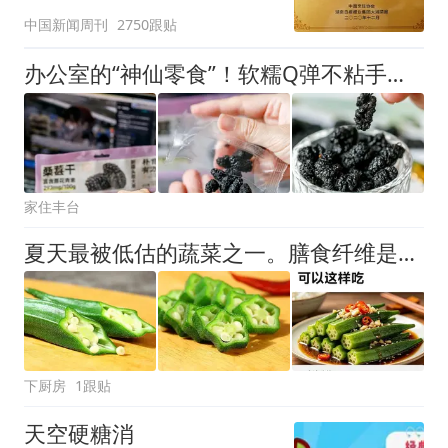
官方回应
中国新闻周刊
2750跟贴
办公室的“神仙零食”！软糯Q弹不粘手，越嚼越香！
家住丰台
夏天最被低估的蔬菜之一。膳食纤维是大白菜两倍，热量比半个苹果还低
下厨房
1跟贴
天空硬糖消