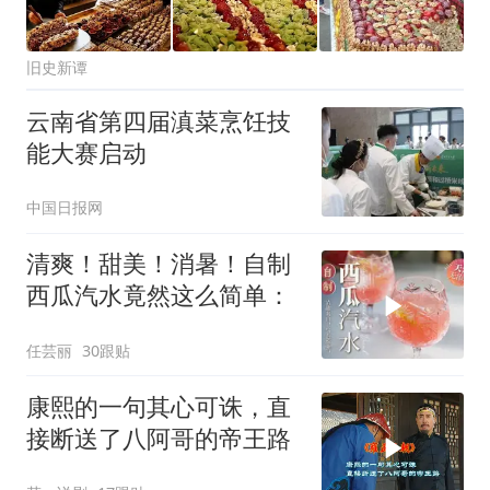
旧史新谭
云南省第四届滇菜烹饪技
能大赛启动
中国日报网
清爽！甜美！消暑！自制
西瓜汽水竟然这么简单：
任芸丽
30跟贴
康熙的一句其心可诛，直
接断送了八阿哥的帝王路