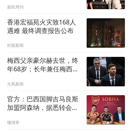
吻戏
新民周刊
香港宏福苑火灾致168人
遇难 最终调查报告公布
封面新闻
梅西父亲豪尔赫去世，终
年68岁；长年兼任梅西的
经纪人，一路扶持梅西从
大风新闻
纽维尔老男孩青训走到世
界足坛之巅
官方：巴西国脚吉马良斯
加盟阿森纳，据悉转会费
为7500万镑
懂球帝