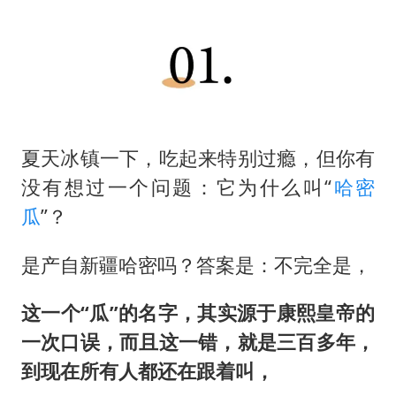
浙江台州《告全体市民书》
酒店回应车内过夜被收150元
白海豚将正面袭击贯穿浙江
商场现钱学森巨幅海报 负责人回应
乐享全民健身 共筑健康中国
夏天冰镇一下，吃起来特别过瘾，但你有
没有想过一个问题：它为什么叫“
哈密
瓜
”？
是产自新疆哈密吗？答案是：不完全是，
这一个“瓜”的名字，其实源于康熙皇帝的
一次口误，而且这一错，就是三百多年，
到现在所有人都还在跟着叫，