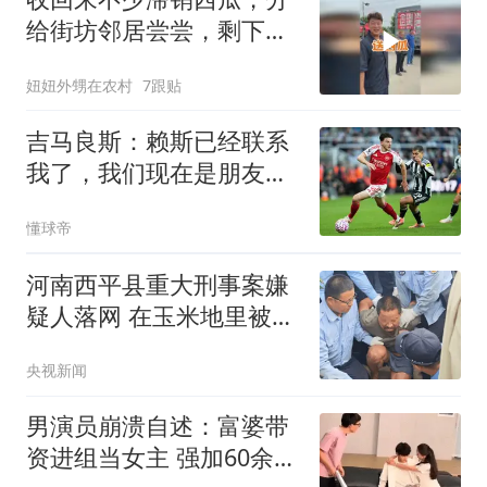
给街坊邻居尝尝，剩下的
打算做西瓜酱豆。听表叔
妞妞外甥在农村
7跟贴
说村里还有位瓜农，自己
带着孙子，西瓜愁得卖不
吉马良斯：赖斯已经联系
掉。咱也一并收了，
我了，我们现在是朋友不
会再打架了
懂球帝
河南西平县重大刑事案嫌
疑人落网 在玉米地里被抓
获
央视新闻
男演员崩溃自述：富婆带
资进组当女主 强加60余场