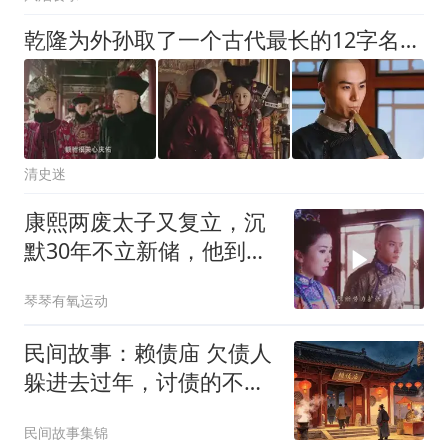
乾隆为外孙取了一个古代最长的12字名字，希望外孙福寿双全，还将祖父康熙玄孙女嫁给他，但他却紧随母亲和敬公主之后去世了
清史迷
康熙两废太子又复立，沉
默30年不立新储，他到底
在下什么棋？
琴琴有氧运动
民间故事：赖债庙 欠债人
躲进去过年，讨债的不敢
进，
民间故事集锦