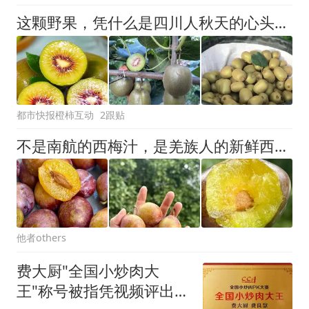
这颗野果，凭什么是四川人秋天的心头爱？维C满满，吃在嘴里，甜在心里
都市快报橙柿互动
2跟贴
不是南航的西梅汁，是羌族人的新鲜西梅——温润有效，你懂的
他者others
费大厨"全国小炒肉大
王"称号被指凭视频评出