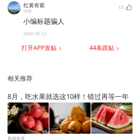
红黄有紫
11
河南
小编标题骗人
2026-05-12
打开APP发贴
44
条跟贴
相关推荐
8月，吃水果就选这10样！错过再等一年
风烟食录