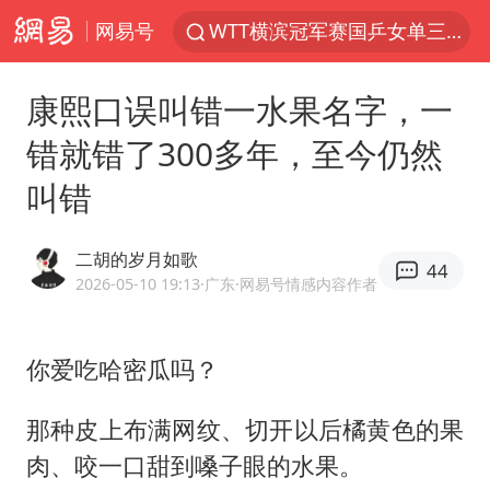
WTT横滨冠军赛国乒女单三将晋级四强
网易号
浙江上海等地有大雨或暴雨
《欢迎来龙餐馆》口碑
康熙口误叫错一水果名字，一
西湖突现狂风暴雨 游客瞬间被浇透
错就错了300多年，至今仍然
情侣在平潭拍日出时坠崖致一死一伤
叫错
香港正式允许“拒绝抢救”
视频丨中国东方电气集团原党组副书记、董事宋致远被查
二胡的岁月如歌
44
2026-05-10 19:13
·广东
·网易号情感内容作者
“不怕六爷挂得多 就怕六爷挂一颗”
杭州全市有序停课
你爱吃哈密瓜吗？
直击东北超：哈尔滨vs通辽
香港宏福苑火灾或由烟头引起
那种皮上布满网纹、切开以后橘黄色的果
肉、咬一口甜到嗓子眼的水果。
几元成本的AI广告导致千万市值蒸发