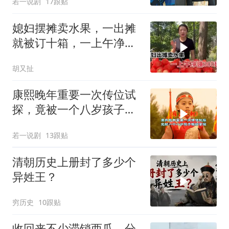
若一说剧
17跟贴
媳妇摆摊卖水果，一出摊
就被订十箱，一上午净赚
300块钱
胡又扯
康熙晚年重要一次传位试
探，竟被一个八岁孩子轻
松拿捏
若一说剧
13跟贴
清朝历史上册封了多少个
异姓王？
穷历史
10跟贴
收回来不少滞销西瓜，分