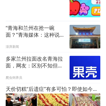
“青海和兰州在抢一碗
面？”青海媒体：这种说
法，格局小了
澎湃新闻
多家兰州拉面改名青海拉
面，网友：区别不知但牛
肉能多一片？
爬虫饲养员
天价切糕“后遗症”有多可怕？即使如今已明码标价，也无人问津