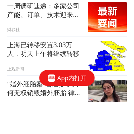
一周调研速递：多家公司
产能、订单、技术迎来突
破，涉及PCB、MLCC、
财联社
算力、CPO等行业
上海已转移安置3.03万
人，明天上午将继续转移
上观新闻
App内打开
"婚外胚胎案"合法妻子为
何无权销毁婚外胚胎 律师
释疑
极目新闻
泽连斯基：美国将每月向
乌克兰提供“爱国者”拦截