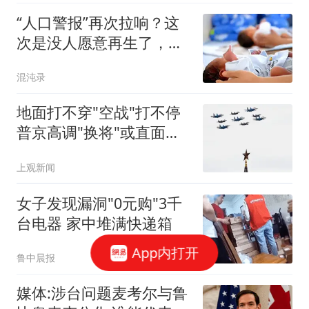
“人口警报”再次拉响？这
次是没人愿意再生了，专
家奇葩建议频出
混沌录
地面打不穿"空战"打不停
普京高调"换将"或直面消
耗战
上观新闻
女子发现漏洞"0元购"3千
台电器 家中堆满快递箱
App内打开
鲁中晨报
媒体:涉台问题麦考尔与鲁