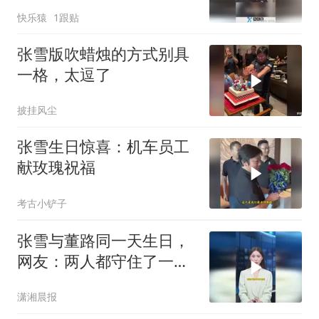
快乐猿
1跟贴
张雪版吹蜡烛的方式别具
一格，太逗了
披挂风尘
张雪生日惊喜：机车员工
献玫瑰祝福
考古小铲子
张雪与董路同一天生日，
网友：两人都守住了一份
韧劲与格局
潇湘晨报