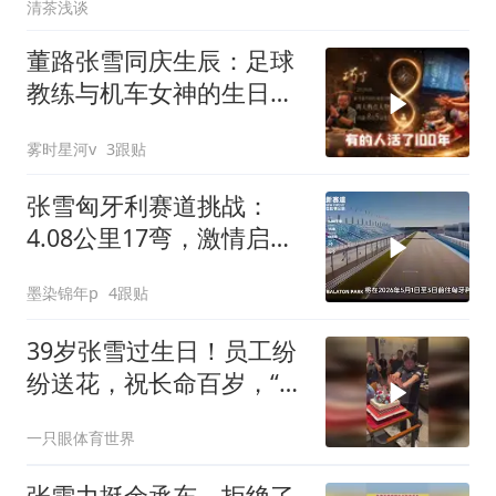
清茶浅谈
董路张雪同庆生辰：足球
教练与机车女神的生日奇
遇
雾时星河v
3跟贴
张雪匈牙利赛道挑战：
4.08公里17弯，激情启
航！
墨染锦年p
4跟贴
39岁张雪过生日！员工纷
纷送花，祝长命百岁，“气
功”灭蜡烛
一只眼体育世界
张雪力挺余承东，拒绝了