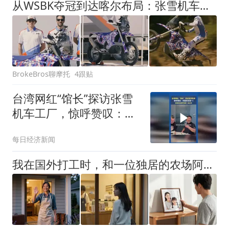
从WSBK夺冠到达喀尔布局：张雪机车携手奥地利越野天才Tobias Ebster
BrokeBros聊摩托
4跟贴
台湾网红“馆长”探访张雪
机车工厂，惊呼赞叹：中
国机车第一！张雪拿出冠
每日经济新闻
军香槟一起分享
我在国外打工时，和一位独居的农场阿姨合租，回国前她拉着我的手说：留下来陪我好不好？我给你一个家