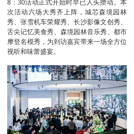
8：30活动正式开始时早已人头攒动。本
次活动六场大秀齐上阵，城芯森境园林
秀、张雪机车荣耀秀、长沙影像文创秀、
舌尖记忆美食秀、森境园林音乐秀、都市
摩登名模秀，为到访嘉宾带来一场全方位
视听和味蕾盛宴。