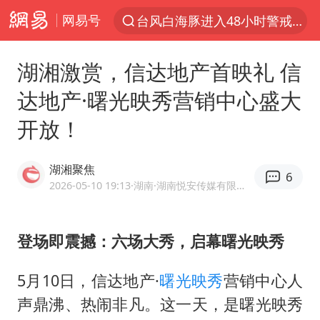
网易号
以“新”破局 首发经济点亮城市消费活力
佛得角门将亮相智利俱乐部主场
湖湘激赏，信达地产首映礼 信
中方回应是否在太平洋海底开采稀土
达地产·曙光映秀营销中心盛大
宇树科技发行价格150.80元/股
开放！
看守所辅警收受10万获刑1年
宇树科技王兴兴身家有望超200亿元
湖湘聚焦
6
五粮液渠道价一箱上涨近百元
2026-05-10 19:13
·湖南
·湖南悦安传媒有限公司官方企业号
CIA被曝已秘密设立古巴工作组
U17国足1分钟轰2球
登场即震撼：六场大秀，启幕曙光映秀
泰国一女公务员妆容引争议 本人回应
5月10日，信达地产·
曙光
映秀
营销中心人
法国将禁止“未经同意的电话营销”
声鼎沸、热闹非凡。这一天，是曙光映秀