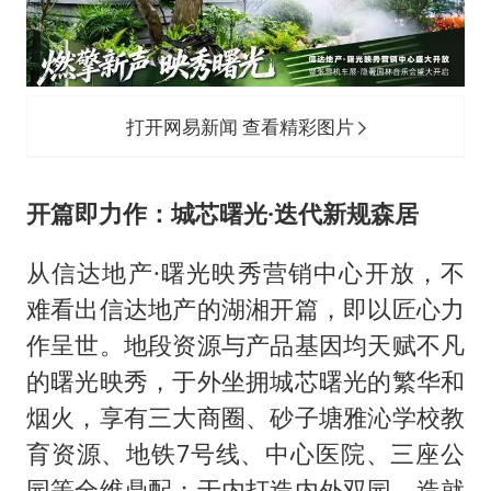
打开网易新闻 查看精彩图片
开篇即力作：城芯曙光·迭代新规森居
从信达地产·曙光映秀营销中心开放，不
难看出信达地产的湖湘开篇，即以匠心力
作呈世。地段资源与产品基因均天赋不凡
的曙光映秀，于外坐拥城芯曙光的繁华和
烟火，享有三大商圈、砂子塘雅沁学校教
育资源、地铁7号线、中心医院、三座公
园等全维鼎配；于内打造内外双园，造就