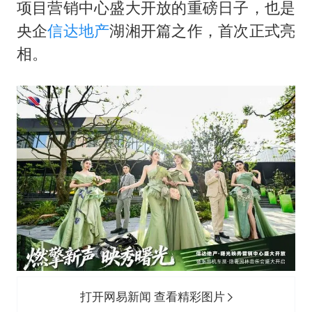
80后女柜员逆袭成4200亿银行副行长
项目营销中心盛大开放的重磅日子，也是
27岁女子成组织卖淫集团主犯被通缉
央企
信达地产
湖湘开篇之作，首次正式亮
相。
吉林一“温度计大楼”读数爆表
女子利用漏洞0元薅走3000多件家电
贵州轮胎子公司获美国退税8136万
东方甄选被判赔偿江小白30万元
奋进开新局 实干挑大梁
打开网易新闻 查看精彩图片