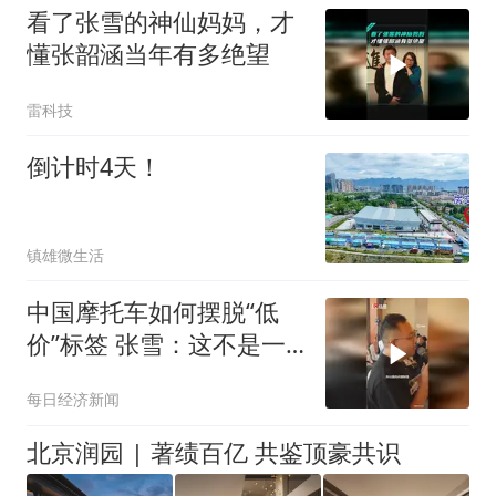
看了张雪的神仙妈妈，才
懂张韶涵当年有多绝望
雷科技
倒计时4天！
镇雄微生活
中国摩托车如何摆脱“低
价”标签 张雪：这不是一
个品牌的事
每日经济新闻
北京润园 | 著绩百亿 共鉴顶豪共识