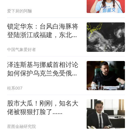
说什么我都不信了
爱下厨的阿酾
锁定华东：台风白海豚将
登陆浙江或福建，东北山
东酷热达极限即将降温
中国气象爱好者
泽连斯基与挪威首相讨论
如何保护乌克兰免受俄罗
斯袭击
桂系007
股市大瓜！刚刚，知名大
佬被狠狠打脸了……
星图金融研究院