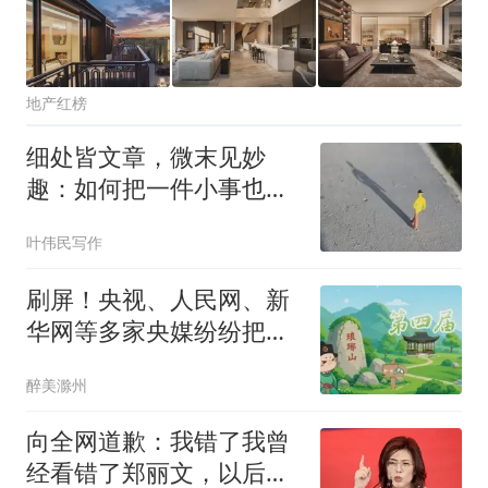
地产红榜
细处皆文章，微末见妙
趣：如何把一件小事也写
得有滋有味？
叶伟民写作
刷屏！央视、人民网、新
华网等多家央媒纷纷把镜
头对准滁州！
醉美滁州
向全网道歉：我错了我曾
经看错了郑丽文，以后她