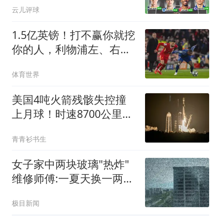
云儿评球
1.5亿英镑！打不赢你就挖
你的人，利物浦左、右边
锋都找大巴黎买
体育世界
美国4吨火箭残骸失控撞
上月球！时速8700公里，
给月球探测敲警钟
青青衫书生
女子家中两块玻璃"热炸"
维修师傅:一夏天换一两百
片
极目新闻