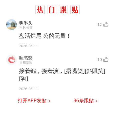
狗淋头
12
吉林长春
盘活烂尾 公的无量！
2026-05-11
睡憨憨
10
贵州贵阳
接着编，接着演，[捂嘴笑][斜眼笑]
[狗]
2026-05-11
打开APP发贴
36
条跟贴