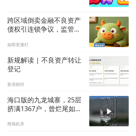
跨区域倒卖金融不良资产
债权引连锁争议，监管与
查处责任谁承担？
如暗室逢灯
新规解读 | 不良资产转让
登记
新浪财经
海口版的九龙城寨，25层
挤满1367户，曾烂尾如今
充满烟
熊猫机库