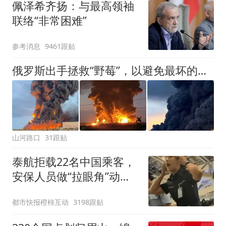
佩泽希齐扬：与最高领袖
联络“非常困难”
参考消息
9461跟贴
俄罗斯出手拯救“野莓”，以避免最坏的局面出现
山河路口
31跟贴
泰航拒载22名中国乘客，
安保人员做“拉眼角”动
作，泰国机场最新回应：
都市快报橙柿互动
3198跟贴
拒绝登机决定由航司作
出；亲历者：曾承诺免费