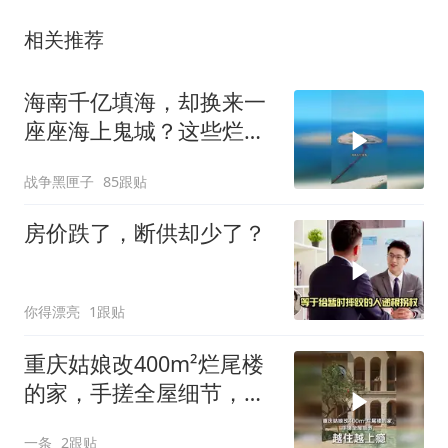
相关推荐
海南千亿填海，却换来一
座座海上鬼城？这些烂摊
子未来该何去何从
战争黑匣子
85跟贴
房价跌了，断供却少了？
你得漂亮
1跟贴
重庆姑娘改400m²烂尾楼
的家，手搓全屋细节，越
住越上瘾
一条
2跟贴