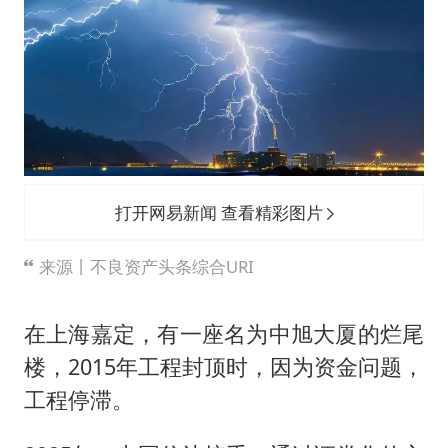
韩国每3辆新上牌电车就有1辆来自中国
41岁女子为鼓励女儿考上985研究生
多个台风来袭 是否会相互影响
李亚鹏向地铁吐血女孩捐99999元
李嫣近照曝光
中国经济展现强大韧性和活力
打开网易新闻 查看精彩图片
来源丨不良资产头条综合URI
在上海嘉定，有一座名为中旭大厦的烂尾
楼，2015年工程封顶时，因为资金问题，
工程停滞。