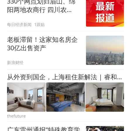
330个网点划归眉山、绵
改签但没兑现
阳两地农商行 四川农
信“市级统一法人”改革走
每日经济新闻
1跟贴
完最后一步
老板滞留！这家知名房企
30亿出售资产
新浪财经
从外资到国企，上海租住新解法 | 睿和研学笔记
thefuture
广东雷州通报“特殊教育学