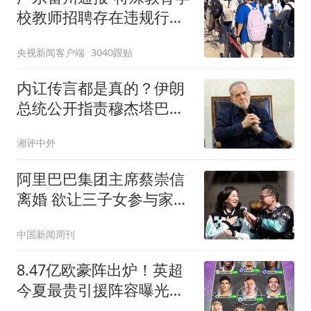
校教师招聘存在违规行
为”：已启动问责程序 副
央视新闻客户端
3040跟贴
校长被停职
内讧传言都是真的？伊朗
总统公开指责穆杰塔巴：
他被人利用了
湘评中外
阿里巴巴集团主席蔡崇信
离婚 欲让三子女参与家族
事业
中国新闻周刊
8.47亿欧豪阵出炉！英超
今夏最贵引援阵容曝光，
三亿星坐镇中前场