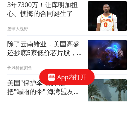
3年7300万！让库明加担
心、懊悔的合同诞生了
篮球大视野
除了云南锗业，美国高盛
还抄底5家低价芯片股，
最高9元，最低3元
长风价值掘金
App内打开
美国"保护伞"原来是一
把"漏雨的伞" 海湾盟友不
高兴了
上观新闻
12架歼20二十分钟被“团
灭”，这个战绩，美军看后