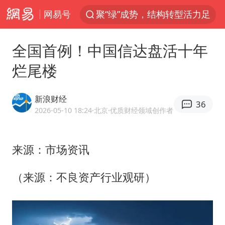
网易号
80后女柜员获聘4200亿银行副行长
金饰克价大幅跳涨
全国首例！中国信达盘活十年
郑国霖回应去景区上班被保安拦下
烂尾楼
“梅姨案”被拐儿童钟彬发声
浙江舟山21条水上客运航线停航
新浪财经
36
空调发明出来竟然不是为了给人降温
2026-05-10 18:24
·北京
·优质财经领域创作者
今年4位周星驰电影配角去世
来源：市场资讯
曝侯明昊违反交规被约谈
“梅姨”准确年龄仍未知
（来源：不良资产行业观研）
《歌手》歌王之战帮唱嘉宾官宣
南昌一规划馆现“阴间座椅”字样