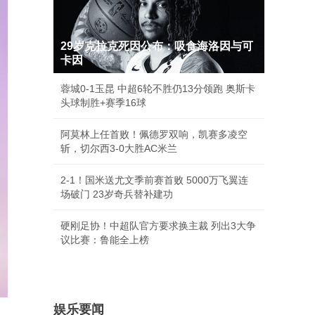
29岁克拉克死因公布：吸食海洛因与可
卡因
蓉城0-1玉昆 中超6轮不胜仍13分领跑 奥斯卡
头球制胜+赛季16球
阿莫林上任首败！佩德罗双响，凯赛多凌空
斩，切尔西3-0大胜AC米兰
2-1！国米送尤文季前赛首败 5000万飞翼连
场破门 23岁奇兵替补建功
硬刚足协！中超队官方要求换主裁 列出3大争
议比赛：鲁能全上榜
娱乐要闻