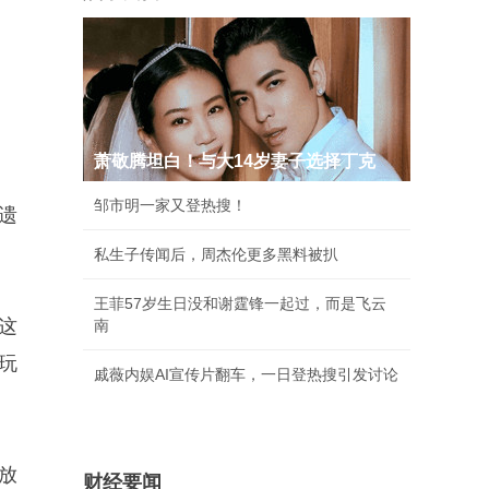
萧敬腾坦白！与大14岁妻子选择丁克
邹市明一家又登热搜！
遗
私生子传闻后，周杰伦更多黑料被扒
王菲57岁生日没和谢霆锋一起过，而是飞云
话这
南
玩
戚薇内娱AI宣传片翻车，一日登热搜引发讨论
放
财经要闻