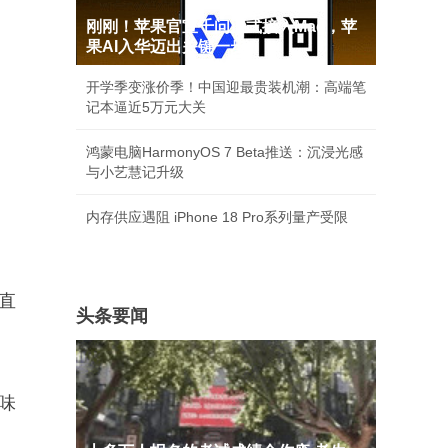
刚刚！苹果官宣千问正式接入Mac，苹
果AI入华迈出关键一步
开学季变涨价季！中国迎最贵装机潮：高端笔
记本逼近5万元大关
鸿蒙电脑HarmonyOS 7 Beta推送：沉浸光感
与小艺慧记升级
内存供应遇阻 iPhone 18 Pro系列量产受限
6直
头条要闻
味