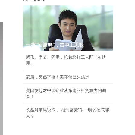
一枚“回旋镖”，击中王思聪
腾讯、字节、阿里，抢着给打工人配「AI助
理」
凌晨，突然下挫！美存储巨头跳水
美国发起对中国企业从东南亚租赁算力的调
查！
长鑫对苹果说不，“胡润富豪”朱一明的硬气哪
来？