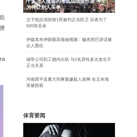
十多万人报名的考试成绩全作废 考生:
为何让别人买单
个后
父子抵抗强拆致1死被判正当防卫 后者为了
500块丢命
方便
伊媒发布伊朗最高领袖视频：穆杰塔巴讲话被
众人围住
a
烟草公司职工婚内出轨 与2名异性多次发生不
正当关系
河南西平县重大刑事案嫌疑人落网 在玉米地
里被抓获
体育要闻