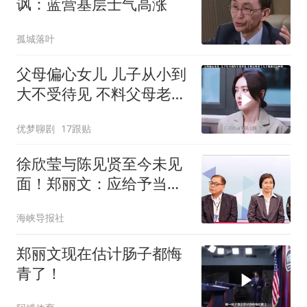
讽：蓝营基层士气高涨
孤城落叶
父母偏心女儿 儿子从小到
大不受待见 不料父母老了
儿子竟做出这种事
优梦聊剧
17跟贴
徐欣莹与陈见贤至今未见
面！郑丽文：应给予当事
人更多空间和时间
海峡导报社
郑丽文现在估计肠子都悔
青了！