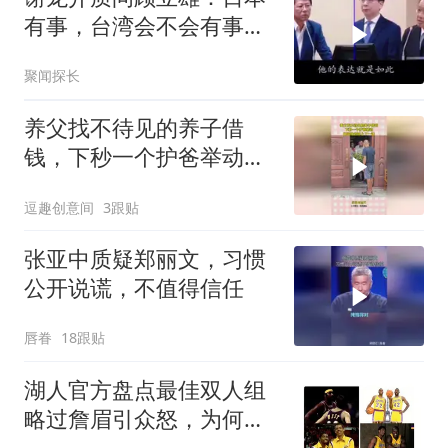
有事，台湾会不会有事；
钓鱼岛是不是中国领土
聚闻探长
养父找不待见的养子借
钱，下秒一个护爸举动，
瞬间给老婆上了一课
逗趣创意间
3跟贴
张亚中质疑郑丽文，习惯
公开说谎，不值得信任
唇眷
18跟贴
湖人官方盘点最佳双人组
略过詹眉引众怒，为何无
视夺冠功臣？会产生哪些