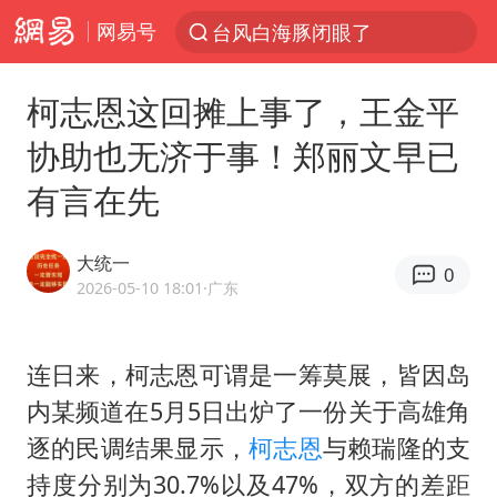
台风白海豚闭眼了
网易号
“China Cool”火了，老外爱上中国避暑游
中国东方电气集团原党组副书记、董事宋致远被查
柯志恩这回摊上事了，王金平
俄黑客称掌握北约直接参与袭俄证据
协助也无济于事！郑丽文早已
浙江海事局启动Ⅰ级防台应急响应
有言在先
预计“白海豚”明晚将在浙江舟山到福建福鼎一带沿海登陆
大统一
云南一地村民过火把节意外灼伤16人
0
2026-05-10 18:01
·广东
泰国初中生饮弹自尽前开了26枪
用AI造出新病毒意味着什么
连日来，柯志恩可谓是一筹莫展，皆因岛
今年第二强台风将带来多大影响
内某频道在5月5日出炉了一份关于高雄角
美股创4月份以来最大单周涨幅
逐的民调结果显示，
柯志恩
与赖瑞隆的支
王虹邓煜的同学获统计学界诺贝尔奖
持度分别为30.7%以及47%，双方的差距