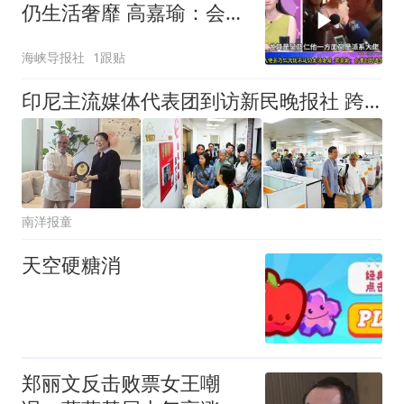
仍生活奢靡 高嘉瑜：会重
创民进党选情
海峡导报社
1跟贴
印尼主流媒体代表团到访新民晚报社 跨洋对话 共探转型
南洋报童
天空硬糖消
郑丽文反击败票女王嘲