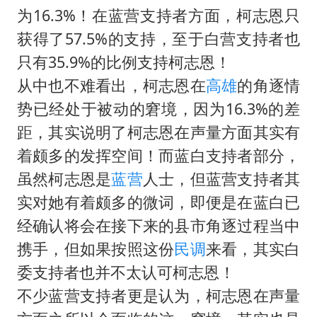
为16.3%！在蓝营支持者方面，柯志恩只
台州《告全体市民书》：非必要不外出
获得了57.5%的支持，至于白营支持者也
泰国校园枪击事件已致8死30余伤
只有35.9%的比例支持柯志恩！
胡彦斌获《歌手2026》歌王
从中也不难看出，柯志恩在
高雄
的角逐情
宇树王兴兴被问了360多个问题
势已经处于被动的窘境，因为16.3%的差
美参院通过一项对俄能源领域制裁法案
距，其实说明了柯志恩在声量方面其实有
四川宜宾地震网友称睡觉被摇醒
着颇多的发挥空间！而蓝白支持者部分，
虽然柯志恩是
蓝营
人士，但蓝营支持者其
夯实基础开新局
实对她有着颇多的微词，即便是在蓝白已
经确认将会在接下来的县市角逐过程当中
携手，但如果按照这份
民调
来看，其实白
委支持者也并不太认可柯志恩！
不少蓝营支持者更是认为，柯志恩在声量