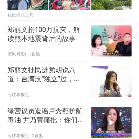
瓦伦西亚月亮
郑丽文捐100万抗灾，解
读熊本地震背后的故事
清风月影j
1跟贴
郑丽文批民进党胡说八
道：台湾没“独立”过，也
从来不是一个国家
海峡导报社
绿营议员造谣卢秀燕护航
毒油 尹乃菁痛批：你们把
民众都当白痴吗
海峡导报社
2跟贴