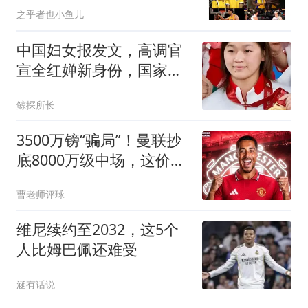
之乎者也小鱼儿
影响？
中国妇女报发文，高调官
宣全红婵新身份，国家队
弃用传闻早有真相
鲸探所长
3500万镑“骗局”！曼联抄
底8000万级中场，这价格
你敢信？
曹老师评球
维尼续约至2032，这5个
人比姆巴佩还难受
涵有话说