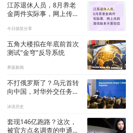
江苏退休人员，8月养老
金两件实际事，网上传的
涨钱版本不要轻信
今日搞笑分享
五角大楼拟在年底前首次
测试"金穹"反导系统
界面新闻
不打俄罗斯了？乌元首转
向中国，对华外交任务下
达，中乌局势又变
冰语历史
套现146亿跑路？这次，
被官方点名调查的申通，