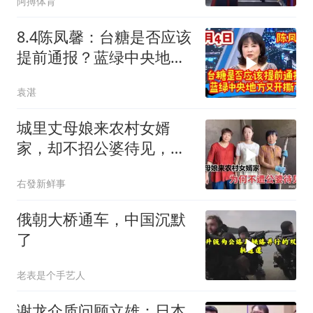
阿搏体育
8.4陈凤馨：台糖是否应该
提前通报？蓝绿中央地方
又开撕了！
袁湛
城里丈母娘来农村女婿
家，却不招公婆待见，背
后原因让人心酸
右發新鲜事
俄朝大桥通车，中国沉默
了
老表是个手艺人
谢龙介质问顾立雄：日本