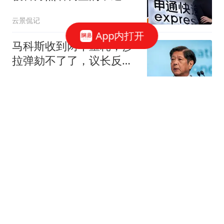
给所有富豪提了醒
云景侃记
App内打开
马科斯收到两个噩耗，莎
拉弹劾不了了，议长反
水，防长被硬刚！
通鉴史智
顶尖智商高三大星座，一
个反应快，一个城府深，
一个脑洞大。
朗威谈星座
博主因"手绘"美钞出圈 爆
火没多久就有警察上门
扬子晚报