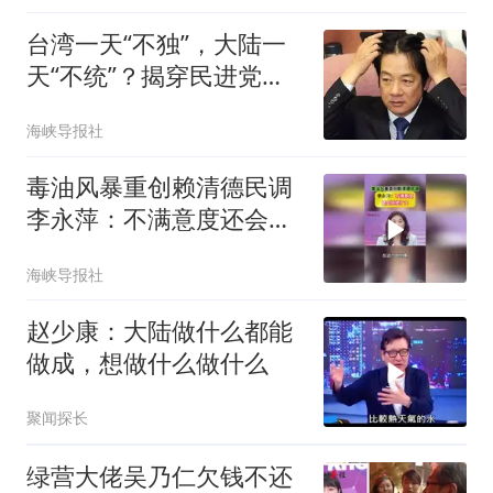
台湾一天“不独”，大陆一
天“不统”？揭穿民进党最
核心的盘算
海峡导报社
毒油风暴重创赖清德民调
李永萍：不满意度还会持
续扩大
海峡导报社
赵少康：大陆做什么都能
做成，想做什么做什么
聚闻探长
绿营大佬吴乃仁欠钱不还