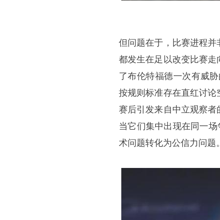
但问题在于，比赛进程并
都发生在足以改变比赛走
了布伦特福德一次有威胁
按规则标准存在直红讨论
赛后引发来自中立观察者
当它们集中出现在同一场
术问题转化为公信力问题