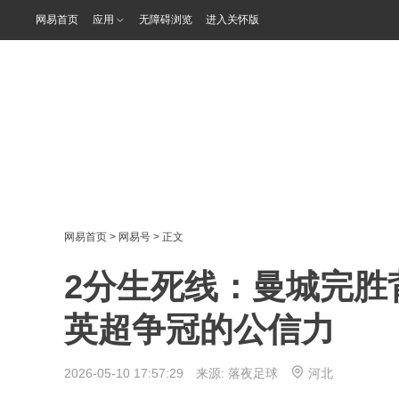
网易首页
应用
无障碍浏览
进入关怀版
网易首页
>
网易号
> 正文
2分生死线：曼城完胜
英超争冠的公信力
2026-05-10 17:57:29 来源:
落夜足球
河北