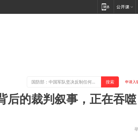
申请入
背后的裁判叙事，正在吞噬