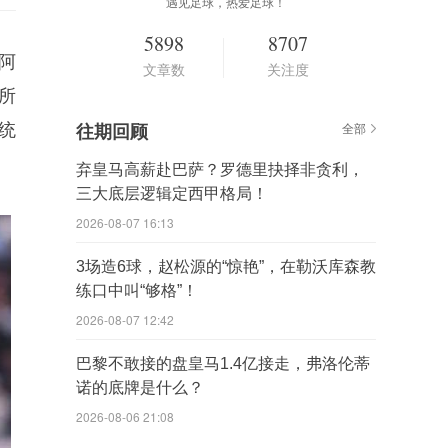
遇见足球，热爱足球！
5898
8707
阿
文章数
关注度
所
统
往期回顾
全部
弃皇马高薪赴巴萨？罗德里抉择非贪利，
三大底层逻辑定西甲格局！
2026-08-07 16:13
3场造6球，赵松源的“惊艳”，在勒沃库森教
练口中叫“够格”！
2026-08-07 12:42
巴黎不敢接的盘皇马1.4亿接走，弗洛伦蒂
诺的底牌是什么？
2026-08-06 21:08