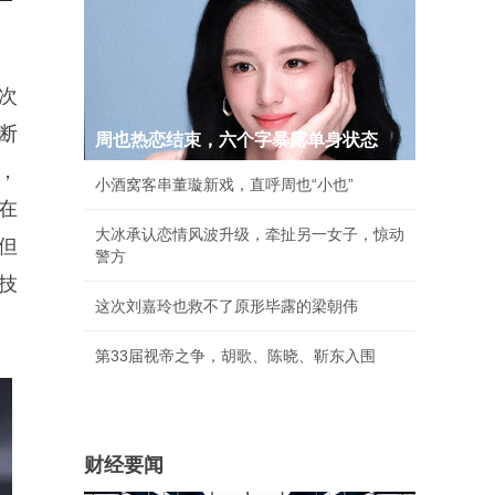
次
断
周也热恋结束，六个字暴露单身状态
，
小酒窝客串董璇新戏，直呼周也“小也”
在
大冰承认恋情风波升级，牵扯另一女子，惊动
但
警方
技
这次刘嘉玲也救不了原形毕露的梁朝伟
第33届视帝之争，胡歌、陈晓、靳东入围
财经要闻