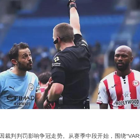
因裁判判罚影响争冠走势。从赛季中段开始，围绕“VAR