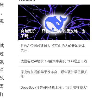
球
，
观
突然涨价，"只收电费钱"的梁文锋，变
了吗
城
谷歌AI帝国越建越大 打江山的人却开始集体
离开
过
凌晨谷歌AI地震！4位大牛离职 CEO退居二线
累
净
库克卸任后的苹果发布会，哪些硬件最值得关
注
战
因
DeepSeek预告API价格上涨：“预计涨幅较大”
打