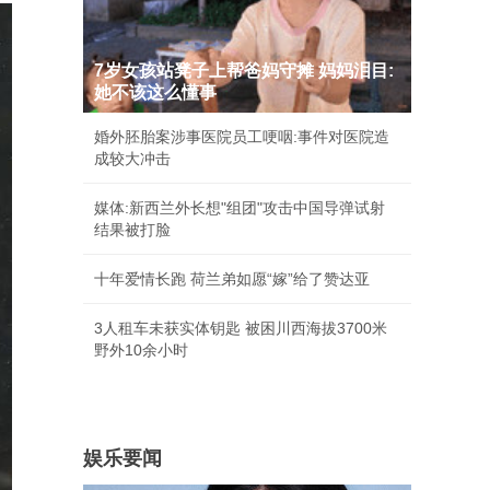
7岁女孩站凳子上帮爸妈守摊 妈妈泪目:
她不该这么懂事
婚外胚胎案涉事医院员工哽咽:事件对医院造
成较大冲击
媒体:新西兰外长想"组团"攻击中国导弹试射
结果被打脸
十年爱情长跑 荷兰弟如愿“嫁”给了赞达亚
3人租车未获实体钥匙 被困川西海拔3700米
野外10余小时
娱乐要闻