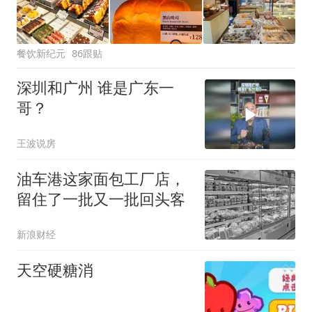
餐饮新纪元
86跟贴
深圳和广州 谁是广东一
哥？
王波说房
油车港这家面包工厂店，
留住了一批又一批回头客
新浪财经
天空硬糖消