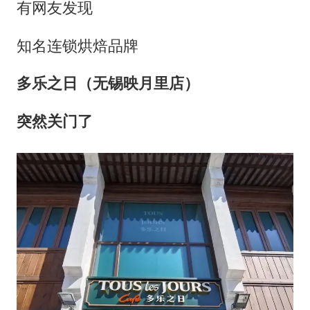
今日立秋你咬秋了吗
有网友发现
建筑工人不慎坠落身体被3根钢筋刺穿
知名连锁烘焙品牌
“今天得有40℃了吧 为啥还不预警”
全国睡眠舒适度地图
多乐之日（无锡映月里店）
夯实基础开新局
突然关门了