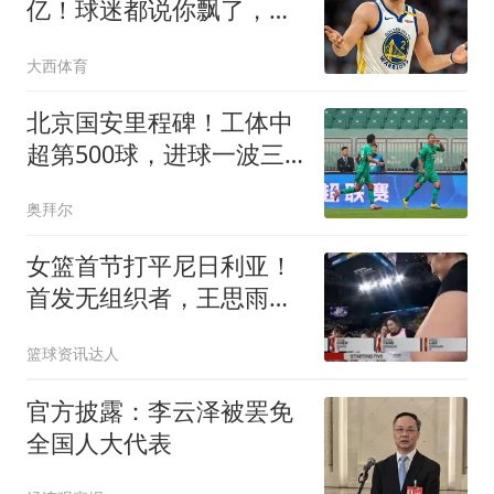
亿！球迷都说你飘了，但
这项规则很关键
大西体育
北京国安里程碑！工体中
超第500球，进球一波三
折，张玉宁破门
奥拜尔
女篮首节打平尼日利亚！
首发无组织者，王思雨完
美兼容张子宇！
篮球资讯达人
官方披露：李云泽被罢免
全国人大代表