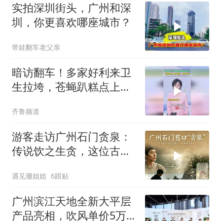
实拍深圳街头，广州和深
圳，你更喜欢哪座城市？
带娃翻车老父亲
暗访翻车！多家好利来卫
生拉垮，苍蝇趴糕点上店
员竟说：天热很正常
齐鲁频道
游客走访广州石门贪泉：
传说饮之生贪，这位古人
却饮出千古清风
遇见珊姐姐
6跟贴
广州滨江天地全新大平层
产品亮相，吹风单价5万