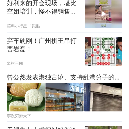
好利来的开会现场，堪比
空姐培训，怪不得销售这
么好
笑料小行星
1跟贴
弃车硬刚！广州棋王吊打
曹岩磊！
象棋王闯
曾公然发表港独言论、支持乱港分子的这家知名企业，后来怎么样？
李詋穷游天下