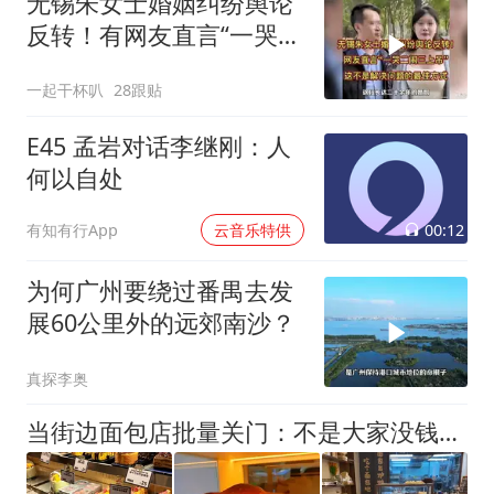
无锡朱女士婚姻纠纷舆论
反转！有网友直言“一哭二
闹三上吊”
一起干杯叭
28跟贴
E45 孟岩对话李继刚：人
何以自处
00:12
有知有行App
云音乐特供
为何广州要绕过番禺去发
展60公里外的远郊南沙？
真探李奥
当街边面包店批量关门：不是大家没钱了，而是没人愿意进店了