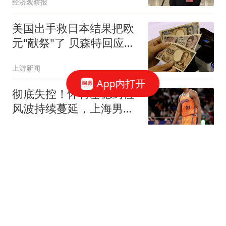
经济观察报
美国出手救日本结果把欧
元"献祭"了 贝森特回应质
疑
上游新闻
App内打开
彻底失控！怀特塞德药检
风波持续蔓延，上海男篮
陷入多赛季泥潭
黄小仙的搞笑视频
森保一：日本从青训到国
家队的培养体系，绝对没
有输给世界
懂球帝
陈妤颉PB能在世青赛百米