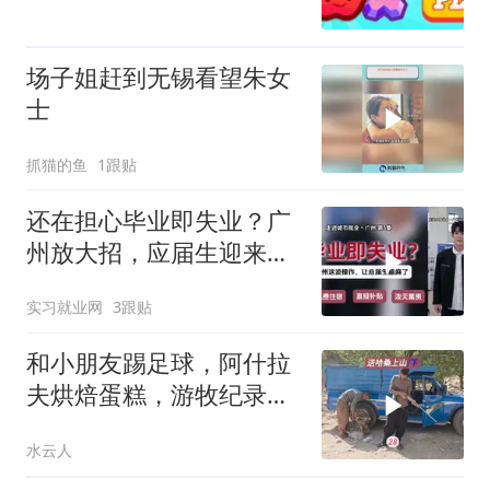
场子姐赶到无锡看望朱女
士
抓猫的鱼
1跟贴
还在担心毕业即失业？广
州放大招，应届生迎来重
大利好！
实习就业网
3跟贴
和小朋友踢足球，阿什拉
夫烘焙蛋糕，游牧纪录片
28
水云人