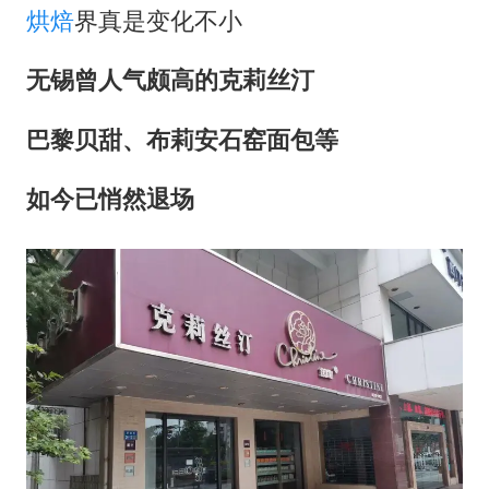
烘焙
界真是变化不小
无锡曾人气颇高的克莉丝汀
巴黎贝甜、布莉安石窑面包等
如今已悄然退场