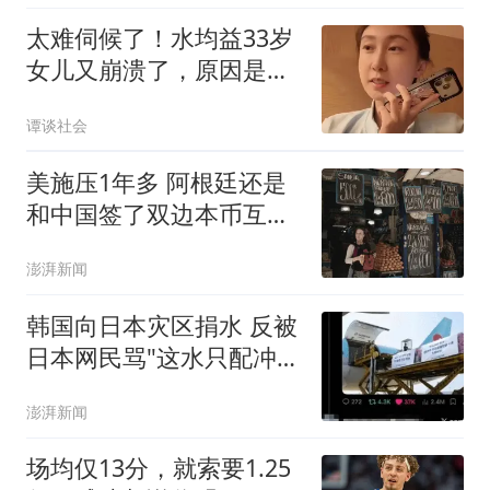
太难伺候了！水均益33岁
女儿又崩溃了，原因是保
姆辞职不干了，这已经是
谭谈社会
第6个保姆了，网友：肯
定是雇主的问题。
美施压1年多 阿根廷还是
和中国签了双边本币互换
协议
澎湃新闻
韩国向日本灾区捐水 反被
日本网民骂"这水只配冲马
桶"
澎湃新闻
场均仅13分，就索要1.25