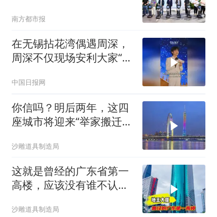
+至8万元
南方都市报
在无锡拈花湾偶遇周深，
周深不仅现场安利大家“快
来无锡玩”，还清唱了《太
中国日报网
湖美》！
你信吗？明后两年，这四
座城市将迎来“举家搬迁
潮”，不是北上广
沙雕道具制造局
这就是曾经的广东省第一
高楼，应该没有谁不认识
它吧？
沙雕道具制造局