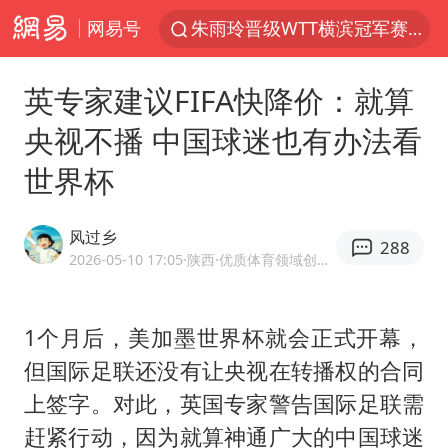
网易号
朱雨玲晋级WTT横滨冠军赛女单八强
女子开一天一夜空调后二氧化碳中毒
英专家建议FIFA快降价：就算
美国将对多晶硅衍生品加征15%关税
央视不播 中国球迷也有办法看
佛山通报笔试前13被淘汰后5名进体检
世界杯
泰国校园枪击案死亡人数升至7人
陕西省委书记赶赴柞水县杏坪镇
风过乡
288
女孩摆摊卖菌子时收到北大通知书
2026-05-10 17:05
·陕西
·优质体育领域创作者
年内第一高价股今日打新
改名后的“青海拉面”店
1个月后，美加墨世界杯就会正式开幕，
但国际足联还没有让央视在转播权的合同
粉笔教育发布“自曝式”公开信
上签字。对此，英国专家警告国际足联需
广岛核爆81周年央视播《奥本海默》
赶紧行动，因为就算神通广大的中国球迷