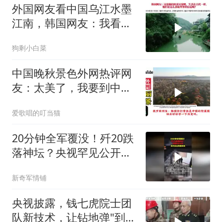
外国网友看中国乌江水墨
江南，韩国网友：我看见
了中国落后的一面
狗剩小白菜
中国晚秋景色外网热评网
友：太美了，我要到中国
留学！
爱歌唱的叮当猫
20分钟全军覆没！歼20跌
落神坛？央视罕见公开，
军方说出残酷真相
新奇军情铺
央视披露，钱七虎院士团
队新技术，让钻地弹"到不