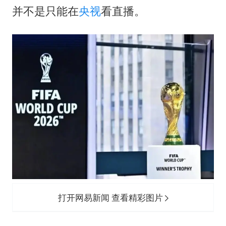
四川宜宾市高县发生4.9级地震
并不是只能在
央视
看直播。
公司“上四休三”但要降薪1000元
国民党推出AI发言人“郑小文”
A股收盘：三大指数均涨超1%
“中国蔬菜之乡”最高温达41.8℃
如何把百年大党建设得更加坚强有力？
打开网易新闻 查看精彩图片