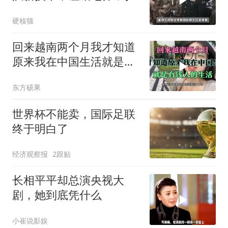
了就坏了"？
硬核猫
回来越南两个月我才知道
原来我在中国生活就是有
钱人的生活
东方硕果
世界杯不能卖，国际足联
终于明白了
经济观察报
2跟贴
长相平平却总演央视大
剧，她到底凭什么
小崔说影娱