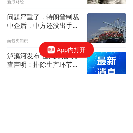
新浪财经
问题严重了，特朗普制裁
中企后，中方还没出手，
美国25州先出手了
面包夹知识
App内打开
泸溪河发布“金属牙冠”调
查声明：排除生产环节混
入可能，消费者已澄清致
现代快报
歉
韩国部长：虽然韩国制造
了全球65%的存储芯片，
但中国芯片的发展速度超
逍遥漠
乎想象，让韩国产业界感
到极度紧迫