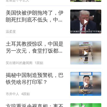
老表是个手艺人
美国快被伊朗拖垮了，伊
朗死扛到底不低头，中国
反而迎来新机遇？
温柔度
土耳其教授惊叹，中国是
另一次元，食堂打饭都高
科技开眼界了！
笑出猪叫的趣闻阁
1跟贴
揭秘中国制造预警机，巴
铁凭啥吊打印军？
市井中人
4跟贴
方琼重返央视真相：离不