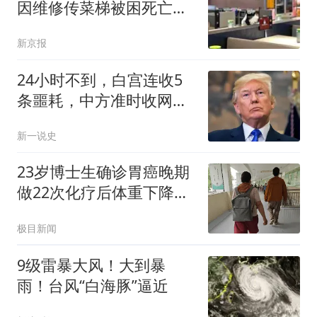
因维修传菜梯被困死亡，
多方回应
新京报
24小时不到，白宫连收5
条噩耗，中方准时收网，
最大输家已浮现
新一说史
23岁博士生确诊胃癌晚期
做22次化疗后体重下降了
40斤
极目新闻
9级雷暴大风！大到暴
雨！台风“白海豚”逼近