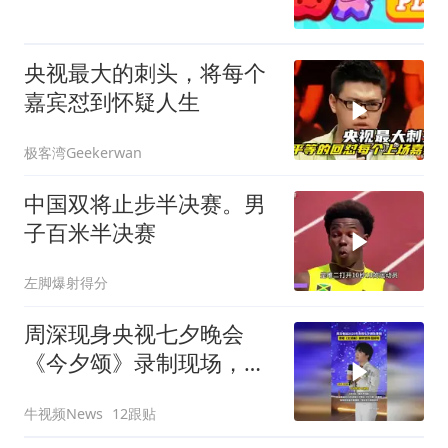
央视最大的刺头，将每个
嘉宾怼到怀疑人生
极客湾Geekerwan
中国双将止步半决赛。男
子百米半决赛
左脚爆射得分
周深现身央视七夕晚会
《今夕颂》录制现场，全
开麦演唱、高温下反复打
牛视频News
12跟贴
磨舞台