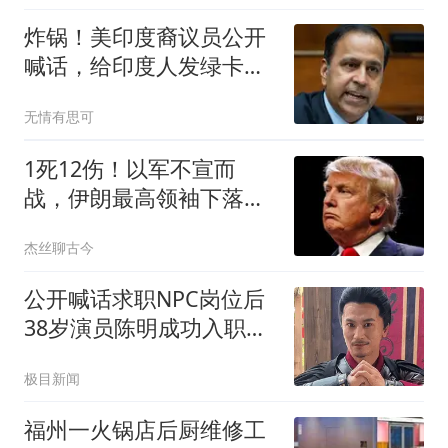
炸锅！美印度裔议员公开
喊话，给印度人发绿卡，
我帮你对付中国！
无情有思可
1死12伤！以军不宣而
战，伊朗最高领袖下落不
明？特朗普发出通牒
杰丝聊古今
公开喊话求职NPC岗位后
38岁演员陈明成功入职万
岁山
极目新闻
福州一火锅店后厨维修工