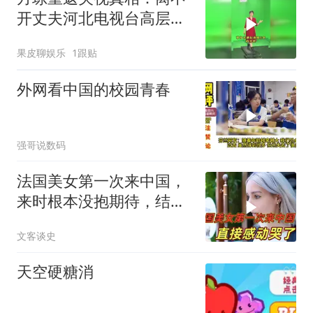
开丈夫河北电视台高层的
身份！
果皮聊娱乐
1跟贴
外网看中国的校园青春
强哥说数码
法国美女第一次来中国，
来时根本没抱期待，结果
直接泪洒张家界
文客谈史
天空硬糖消