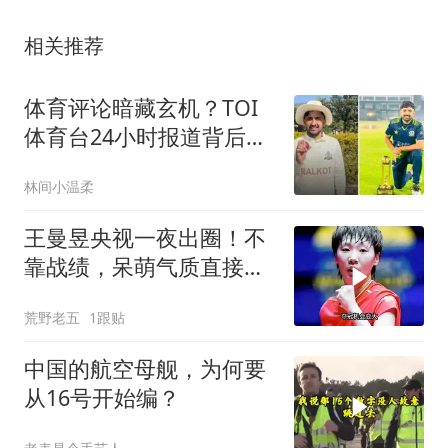
相关推荐
体育评论暗藏玄机？TOI
体育台24小时报道背后的
秘密规则
林间小温柔
王曼昱央视一夜出圈！不
靠战绩，呆萌气质直接圈
粉无数
荒野老五
1跟贴
中国的航空母舰，为何要
从16号开始编？