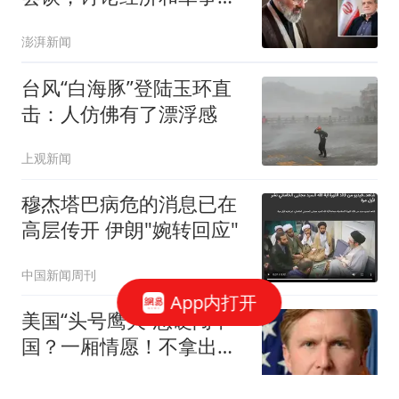
问题
澎湃新闻
台风“白海豚”登陆玉环直
击：人仿佛有了漂浮感
上观新闻
穆杰塔巴病危的消息已在
高层传开 伊朗"婉转回应"
中国新闻周刊
App内打开
美国“头号鹰犬”想硬闯中
国？一厢情愿！不拿出诚
意，门都没有！
华山穹剑