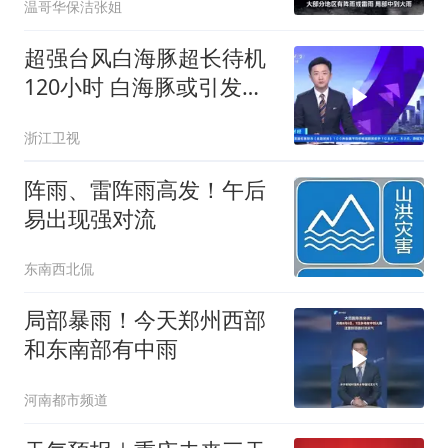
温哥华保洁张姐
超强台风白海豚超长待机
120小时 白海豚或引发特
大暴雨
浙江卫视
阵雨、雷阵雨高发！午后
易出现强对流
东南西北侃
局部暴雨！今天郑州西部
和东南部有中雨
河南都市频道