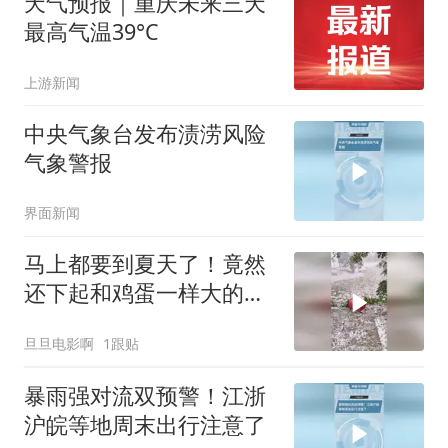
天气预报｜重庆未来三天
最高气温39°C
上游新闻
中央气象台发布渍涝风险
气象警报
界面新闻
马上都要到夏天了！竟然
还下起和鸡蛋一样大的冰
雹！
旦旦电影啊
1跟贴
暴雨强对流双预警！江浙
沪皖等地周末出行注意了