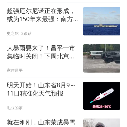
超强厄尔尼诺正在形成，
或为150年来最强：南方
要小心了！
史之铭
3跟贴
大暴雨要来了！昌平一市
集临时关闭！下周北京可
能天天有雨——
家住昌平
明天开始！山东省8月9～
11日精准化天气预报
毛豆的家
就在刚刚，山东荣成暴雪