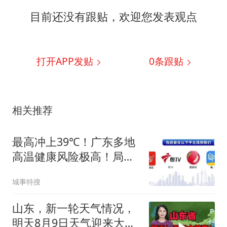
目前还没有跟贴，欢迎您发表观点
打开APP发贴
0
条跟贴
相关推荐
最高冲上39℃！广东多地
高温健康风险极高！局部
雨势强烈，伴有8级左右
城事特搜
雷雨大风
山东，新一轮天气情况，
明天8月9日天气迎来大转