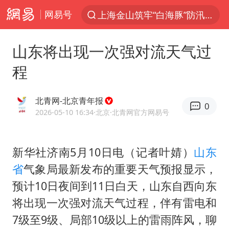
网易号
上海金山筑牢“白海豚”防汛屏障
上半年我国经营主体结构持续优化
山东将出现一次强对流天气过
白海豚对华东华北影响会大于巴威
程
于东来回应胖东来近25年老店年底关闭
《披荆斩棘2026》阵容官宣
北青网-北京青年报
0
全球最大级别运输船通过长江大桥
2026-05-10 16:34
·北京
·北青网官方网易号
独闯南太行的失联女生最后轨迹已确认
新华社济南5月10日电（记者叶婧）
山东
上海全力守护市民“菜篮子”
省
气象局最新发布的重要天气预报显示，
国足U17与阿森纳决赛取消 并列冠军
预计10日夜间到11日白天，山东自西向东
白海豚北上或致京津冀暴雨
将出现一次强对流天气过程，伴有雷电和
构建更高水平的全民健身公共服务体系
7级至9级、局部10级以上的雷雨阵风，聊