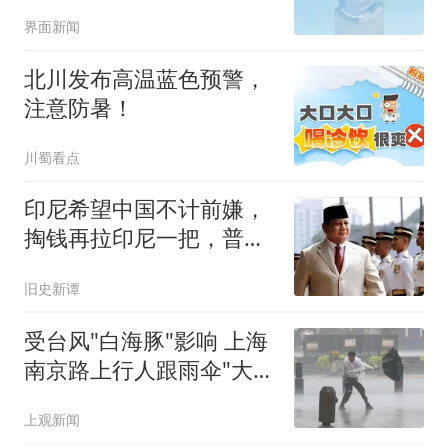
界面新闻
北川发布高温蓝色预警，
注意防暑！
川蜀看点
印尼希望中国不计前嫌，
掏钱再拉印尼一把，普拉
博沃在等好消息
旧史新谭
受台风"白海豚"影响 上海
南京路上行人跟雨伞"大搏
斗"
上观新闻