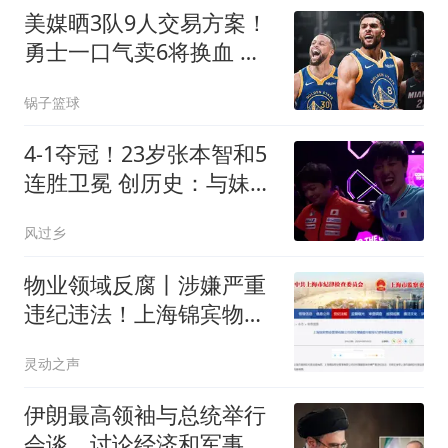
美媒晒3队9人交易方案！
勇士一口气卖6将换血 库
里喜迎3大新援争冠
锅子篮球
4-1夺冠！23岁张本智和5
连胜卫冕 创历史：与妹妹
包揽男女单打冠军
风过乡
物业领域反腐丨涉嫌严重
违纪违法！上海锦宾物业
总经理顾爱华接受审查调
灵动之声
查
伊朗最高领袖与总统举行
会谈，讨论经济和军事等