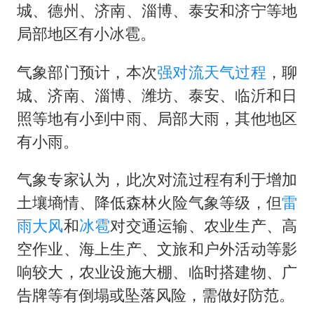
上门女婿出轨女邻居多年被判重婚罪
城、德州、济南、淄博、泰安和济宁等地
香港刷新1884年以来最高气温纪录
局部地区有小冰雹。
新疆一婚礼线上邀请引热议
气象部门预计，本次
强对流
天气过程
，聊
《龙餐馆》 冲奖
城、济南、淄博、潍坊、泰安、临沂和日
存款市场为何两极分化
照等地有小到中雨、局部大雨，其他地区
云南一男子胃中取出180颗铁钉
有小雨。
以军士兵把枪口对准中国记者
气象专家认为，此次对流过程有利于增加
奋力开创中国式现代化建设新局面
土壤墒情、降低森林火险气象等级，但
雷
雨
大风
和
冰雹
对交通运输、农业生产、高
空作业、海上生产、文旅和户外活动等影
响较大，农业设施大棚、临时搭建物、广
告牌等有倒塌或坠落风险，需做好防范。