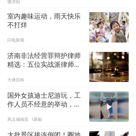
微济阳
室内趣味运动，雨天快乐
不打烊
闪电新闻
济南非法经营罪辩护律师
精选：五位实战派律师办
案实录
大律百科
国外女孩迪士尼游玩，工
作人员不经意的举动，让
孩子永生难忘
风尘城搞笑
1跟贴
大批景区接连倒闭！圈地