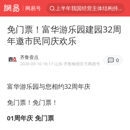
网易号
上半年我国经营主体结构持续优化
上海有出现龙卷潜势
免门票！富华游乐园建园32周
上海全域长途客运班次全部停运
年邀市民同庆欢乐
今日15时起福州地铁高架区段停运
白海豚逼近浙闽沿海
齐鲁壹点
0
1枚就能让航母瘫痪 轰-6J实力有多强
2026-05-10 16:17
·山东
·齐鲁晚报官方网易号
王艺迪2-4不敌张本美和止步4强
富华游乐园与您相约32周年庆
国足U17与阿森纳决赛取消 并列冠军
上门女婿出轨女邻居多年被判重婚罪
免门票！免门票！
王传君 《披荆斩棘》
01周年庆 免门票
2025年小学教师减少13.19万