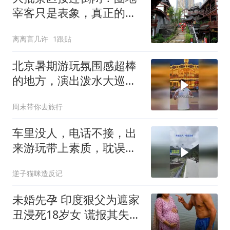
宰客只是表象，真正的套
路藏得太深
离离言几许
1跟贴
北京暑期游玩氛围感超棒
的地方，演出泼水大巡游
全都有！
周末带你去旅行
车里没人，电话不接，出
来游玩带上素质，耽误多
少归家的人
逆子猫咪造反记
未婚先孕 印度狠父为遮家
丑浸死18岁女 谎报其失踪
被识破