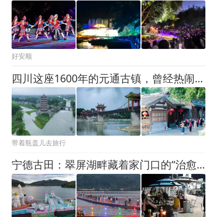
好安顺
四川这座1600年的元通古镇，曾经热闹繁荣被称作“小成都”
带着瓶盖儿去旅行
宁德古田：翠屏湖畔‌藏着家门口的“治愈系”打卡地