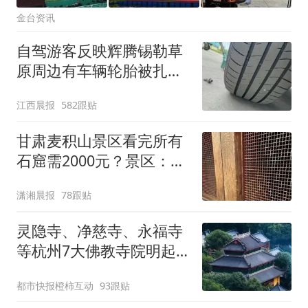
金台资讯
自驾游客反映辉腾锡勒草
原周边有车辆轮胎被扎，
修理店铺换胎价格高达千
江西晨报
582跟贴
元，官方发布情况通报
甘肃麦积山景区看完所有
石窟需2000元？景区：部
分石窟受特别保护，游客
潇湘晨报
78跟贴
可按需买
灵隐寺、净慈寺、永福寺
等杭州7大佛教寺院明起
临时关闭，别跑空了
都市快报橙柿互动
93跟贴