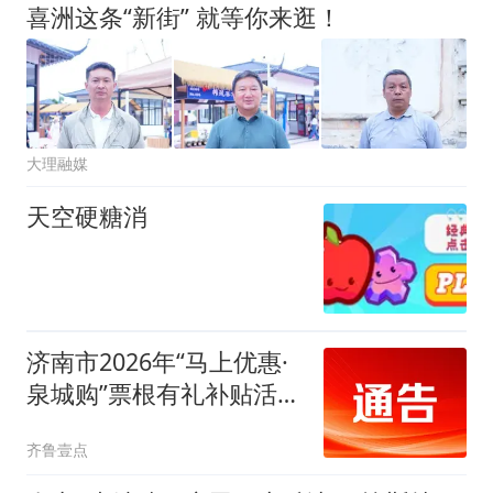
喜洲这条“新街” 就等你来逛！
大理融媒
天空硬糖消
济南市2026年“马上优惠·
泉城购”票根有礼补贴活动
即将启动
齐鲁壹点