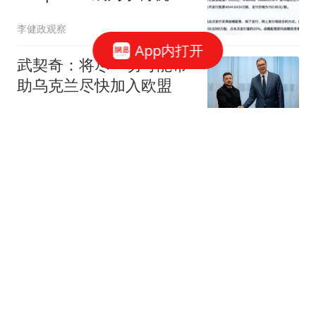
人的股东？那我们还怎么
李健政观察
玩
App内打开
武契奇：将尽一切可能帮
助乌克兰尽快加入欧盟
参考消息
《龙餐馆》开局不利，
400亿票房男主跌下神
坛，沈腾翻身困难
凡知
夫妻本是同林鸟？这一
次，伊能静的爆料，没给
丈夫秦昊留一丝体面
新一说史