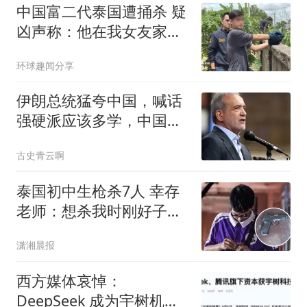
中国富二代泰国遭捅杀 疑
凶声称：他在我女友家的
浴室
环球趣闻分享
伊朗总统猛夸中国，喊话
强硬派应该多学，中国怎
么让特朗普服气的
古史青云啊
泰国初中生枪杀7人 幸存
老师：想杀我时刚好子弹
用完
潇湘晨报
西方媒体哀悼：
DeepSeek 成为宇树机器