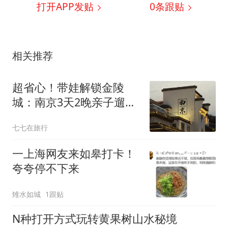
打开APP发贴
0
条跟贴
相关推荐
超省心！带娃解锁金陵
城：南京3天2晚亲子遛娃
全攻略
七七在旅行
一上海网友来如皋打卡！
夸夸停不下来
雉水如城
1跟贴
N种打开方式玩转黄果树山水秘境