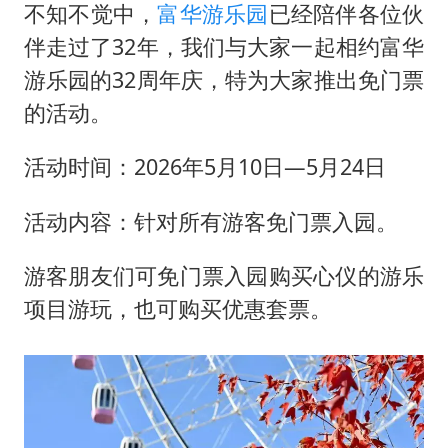
王艺迪无缘横滨赛决赛
不知不觉中，
富华游乐园
已经陪伴各位伙
泰国：高度重视中国游客旅游体验
伴走过了32年，我们与大家一起相约富华
游乐园的32周年庆，特为大家推出免门票
于东来直播和胖东来核心团队开会
的活动。
上海大部迎大暴雨
《龙餐馆》 冲奖
活动时间：2026年5月10日—5月24日
蒯曼挺进WTT横滨冠军赛女单四强
活动内容：针对所有游客免门票入园。
构建更高水平的全民健身公共服务体系
游客朋友们可免门票入园购买心仪的游乐
项目游玩，也可购买优惠套票。