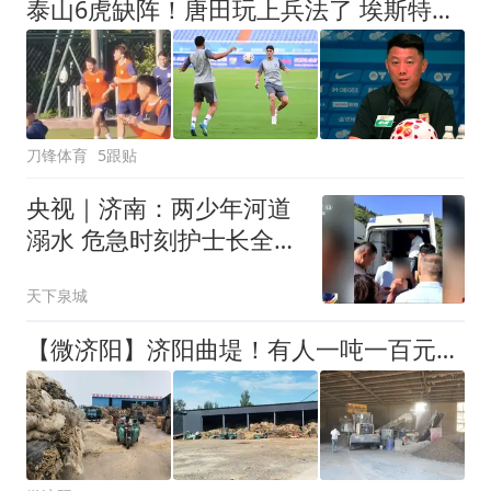
泰山6虎缺阵！唐田玩上兵法了 埃斯特乌：为胜利不惜牺牲和努力
刀锋体育
5跟贴
央视｜济南：两少年河道
溺水 危急时刻护士长全力
营救
天下泉城
【微济阳】济阳曲堤！有人一吨一百元回收废