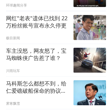
环球趣闻分享
网红"老表"遗体已找到 22
万粉丝账号宣布永久停更
极目新闻
车主没怒，网友怒了，宝
马蜘蛛侠广告惹了谁？
川雨玩车
马科斯怎么都想不到，给
仁爱礁破船保命的协议，
竟能让自己下台？
霁寒飘雪