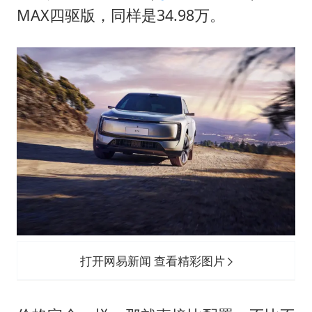
货车高速制动失灵 交警护航化险为夷
MAX四驱版，同样是34.98万。
白海豚突然大拐弯 走出罕见路线
朱一龙的鼻子怎么了
成都多趟列车临时停运
路虎卫士限时降17万 BBA已集体降价
下党之路
打开网易新闻 查看精彩图片