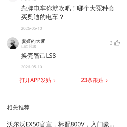
杂牌电车你就吹吧！哪个大冤种会
买奥迪的电车？
2026-05-10
虞姬的大爹
3
山西晋城
换壳智己LS8
2026-05-10
打开APP发贴
23
条跟贴
相关推荐
沃尔沃EX50官宣，标配800V，入门豪华纯电市场要变天