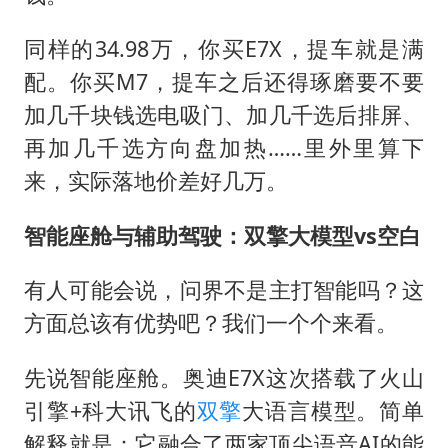
同样的34.98万，你买E7X，提车就是满
配。你买M7，提车之后还得琢磨要不要
加几千块钱选电吸门、加几千选后排屏、
再加几千选方向盘加热……里外里算下
来，实际落地价差好几万。
智能座舱与辅助驾驶：双擎大模型vs空白
有人可能会说，问界不是主打智能吗？这
方面总该有优势吧？我们一个个来看。
先说智能座舱。奥迪E7X这次搭载了火山
引擎+科大讯飞的
双擎
大语言模型。简单
解释就是：它融合了两家顶尖语音AI的能