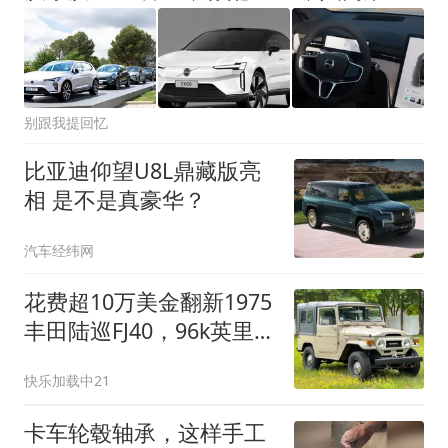
别跟我提回忆
比亚迪仰望U8L鼎藏版亮
相 是不是真豪华？
汽车经纬网
花费超10万美金翻新1975
丰田陆巡FJ40，96k英里经
典老车重生
快乐加载中21
卡车轮毂轴承，这样手工