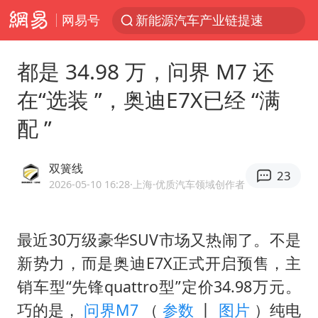
网易号
SK海力士回应“或出售重庆工厂”传闻
大连一起飞航班因乘客可乐爆瓶折返
都是 34.98 万，问界 M7 还
费大厨不自称“大王”了
在“选装 ”，奥迪E7X已经 “满
血指纹匹配成功，20年悬案告破！凶手被执行死刑
配 ”
辽宁28名务农人员中暑死亡？官方辟谣
独闯南太行失联女子遗体已找到
双簧线
23
“还不如不放假”
2026-05-10 16:28
·上海
·优质汽车领域创作者
医疗垃圾做手机壳 这也是谋财害命
武契奇：欧洲已处于大战边缘
最近30万级豪华SUV市场又热闹了。不是
新势力，而是奥迪E7X正式开启预售，主
7月CPI同比上涨0.5% 经济内生增长动力持续增强
销车型“先锋quattro型”定价34.98万元。
部分银行上调存款利率
巧的是，
问界M7
（
参数
丨
图片
）纯电