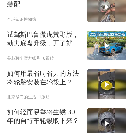
装配
全球知识博物馆
试驾斯巴鲁傲虎荒野版，
动力底盘升级，开了就会
爱上它
苑叔聊车官方账号
8跟贴
如何用最省时省力的方法
将轮胎安装在轮毂上？
北京爷们的生活
1跟贴
如何轻而易举将生锈 30
年的自行车轮毂取下来？