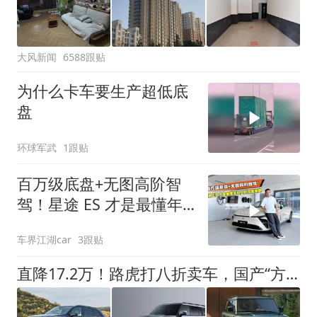
大风新闻
6588跟贴
为什么卡车要生产超低底
盘
环球军武
1跟贴
百万级底盘+无图高阶智
驾！星途 ES 才是最懂年
轻人的性能轿跑
车界江湖car
3跟贴
直降17.2万！路虎打八折卖车，国产“方盒子”杀疯了