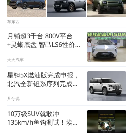
车东西
月销超3千台 800V平台
+灵蜥底盘 智己LS6性价比
不错
天天汽车
星钽5X燃油版完成申报，
北汽全新钽系序列完成矩
阵搭建
凡兮说
10万级SUV就敢冲
135km/h鱼钩测试！埃安
i60这底盘有点东西