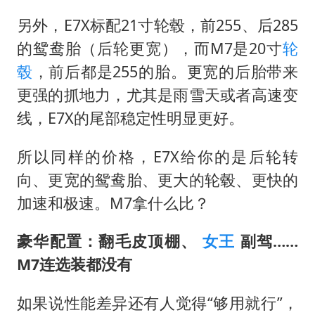
另外，E7X标配21寸轮毂，前255、后285
的鸳鸯胎（后轮更宽），而M7是20寸
轮
毂
，前后都是255的胎。更宽的后胎带来
更强的抓地力，尤其是雨雪天或者高速变
线，E7X的尾部稳定性明显更好。
所以同样的价格，E7X给你的是后轮转
向、更宽的鸳鸯胎、更大的轮毂、更快的
加速和极速。M7拿什么比？
豪华配置：翻毛皮顶棚、
女王
副驾……
M7连选装都没有
如果说性能差异还有人觉得“够用就行”，