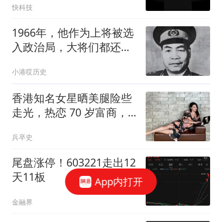
快科技
1966年，他作为上将被选
入政治局，大将们都还不
是，是代表地方
小港哎历史
香港知名女星晒美腿险些
走光，热恋 70 岁富商，
至今还没结婚
兵卒史
尾盘涨停！603221走出12
天11板
App内打开
金融界