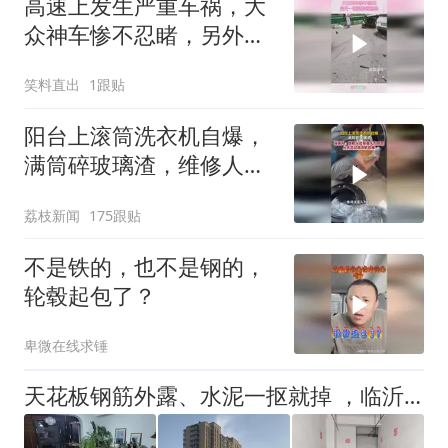
高速上发生严重车祸，大
众神车惨不忍睹，另外一
辆轮毂很熟悉
笑料直出
1跟贴
阳台上滚筒洗衣机自爆，
满筒碎玻璃渣，维修人员
称是人为原因，从未见过
荔枝新闻
175跟贴
洗衣机自爆
不是铁的，也不是钢的，
轮毂起包了？
卑微在线求锤
天花板钢筋外露、水泥一抠就掉 ，临沂一安置楼交房半年即被鉴定存安全隐患；楼体至今未加固，仍有居民常住