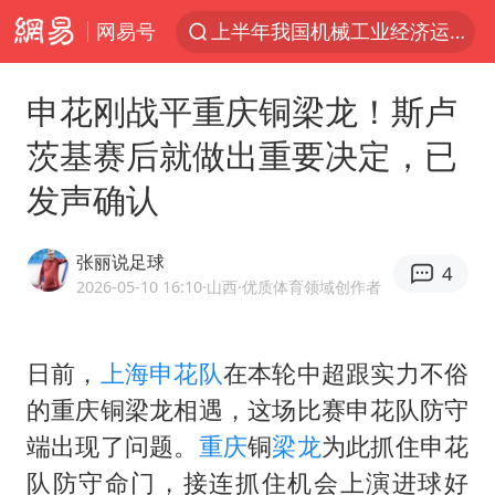
网易号
我国货物贸易进出口超30万亿元
佛山通报笔试前13被淘汰后5名进体检
申花刚战平重庆铜梁龙！斯卢
国防部回应日本试射“战斧”导弹
茨基赛后就做出重要决定，已
广东雷州通报特教老师招聘违规事件
发声确认
“立秋的第一杯奶茶”又爆单了
泰国枪击案凶手先杀祖父母后行凶
张丽说足球
4
宇树科技中一签需缴款7.54万元
2026-05-10 16:10
·山西
·优质体育领域创作者
女子开一天一夜空调后二氧化碳中毒
国防部：坚决反制任何闹海挑衅图谋
日前，
上海申花队
在本轮中超跟实力不俗
的重庆铜梁龙相遇，这场比赛申花队防守
山东一元代青花杯离奇失踪
端出现了问题。
重庆
铜
梁龙
为此抓住申花
台湾海峡南口北上船舶实施交通管制
队防守命门，接连抓住机会上演进球好