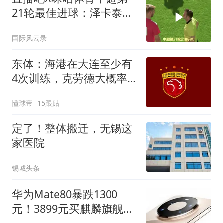
21轮最佳进球：泽卡泰山
压顶头槌当选！
国际风云录
东体：海港在大连至少有
4次训练，克劳德大概率
缺席本轮
懂球帝
15跟贴
定了！整体搬迁，无锡这
家医院
锡城头条
华为Mate80暴跌1300
元！3899元买麒麟旗舰，
性价比拉满