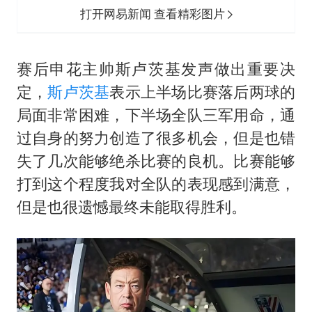
打开网易新闻 查看精彩图片
赛后申花主帅
斯卢茨基
发声做出重要决
定，
斯卢茨基
表示上半场比赛落后两球的
局面非常困难，下半场全队三军用命，通
过自身的努力创造了很多机会，但是也错
失了几次能够绝杀比赛的良机。比赛能够
打到这个程度我对全队的表现感到满意，
但是也很遗憾最终未能取得胜利。