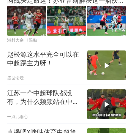
两战决定命运！苏亚雷斯解决这一痼疾武汉三镇就能保级成功！
湘村大余
1跟贴
赵松源这水平完全可以在
中超踢主力呀！
盛世论坛
江苏一个中超球队都没
有，为什么频频站在中国
足球的C位
一点儿雨心
直播吧X咪咕体育中超第