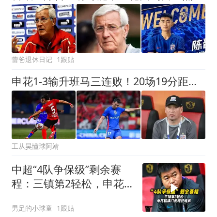
蕾爸退休日记
1跟贴
申花1-3输升班马三连败！20场19分距降级区4分，斯卢茨基赛后辞职
工从昊懂球阿靖
中超“4队争保级”剩余赛
程：三镇第2轻松，申花
和津门虎难兄难弟
男足的小球童
1跟贴