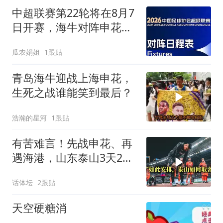
中超联赛第22轮将在8月7
日开赛，海牛对阵申花展
开保级大战！
瓜农娟姐
1跟贴
青岛海牛迎战上海申花，
生死之战谁能笑到最后？
浩瀚的星河
1跟贴
有苦难言！先战申花、再
遇海港，山东泰山3天2
战：谨防双线败北
话体坛
2跟贴
天空硬糖消