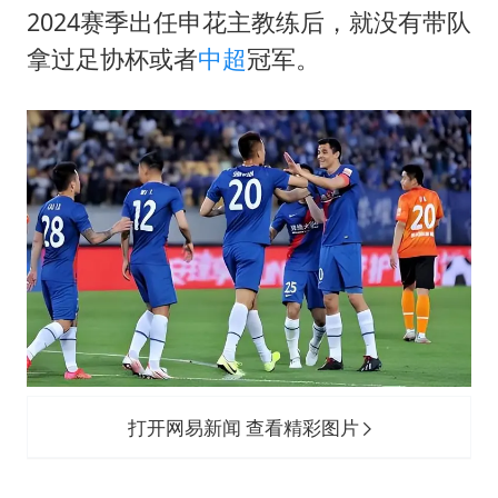
2024赛季出任申花主教练后，就没有带队
拿过足协杯或者
中超
冠军。
打开网易新闻 查看精彩图片