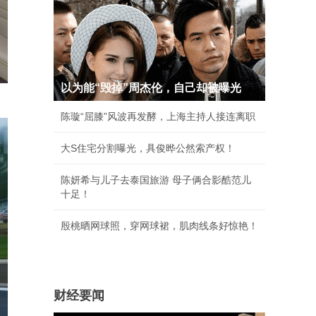
以为能“毁掉”周杰伦，自己却被曝光
陈璇“屈膝”风波再发酵，上海主持人接连离职
大S住宅分割曝光，具俊晔公然索产权！
陈妍希与儿子去泰国旅游 母子俩合影酷范儿
十足！
殷桃晒网球照，穿网球裙，肌肉线条好惊艳！
财经要闻