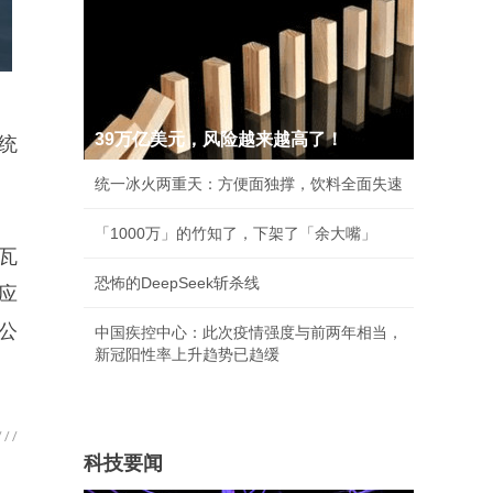
39万亿美元，风险越来越高了！
系统
统一冰火两重天：方便面独撑，饮料全面失速
「1000万」的竹知了，下架了「余大嘴」
千瓦
恐怖的DeepSeek斩杀线
对应
 公
中国疾控中心：此次疫情强度与前两年相当，
新冠阳性率上升趋势已趋缓
科技要闻