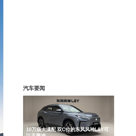
汽车要闻
10万级大满配 双C位的东风风神L8Y可
以无脑冲