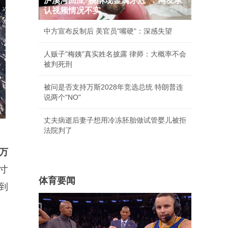
泸溪河回应"桃酥现金属牙冠"：网友承
认视频情况不实
中方宣布反制后 美官员"嘴硬"：深感失望
人贩子"梅姨"真实姓名披露 律师：大概率不会
被判死刑
被问是否支持万斯2028年竞选总统 特朗普连
说两个"NO"
丈夫病逝后妻子想用冷冻胚胎做试管婴儿被拒
法院判了
 万
寸
体育要闻
达到