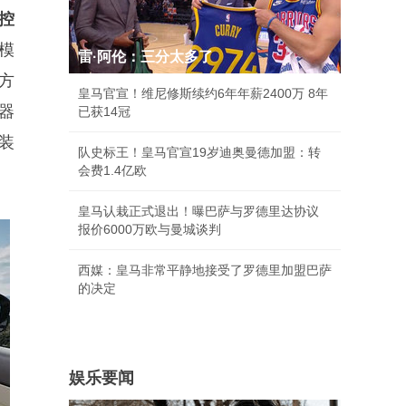
中控
大模
雷·阿伦：三分太多了
方
皇马官宣！维尼修斯续约6年年薪2400万 8年
声器
已获14冠
装
队史标王！皇马官宣19岁迪奥曼德加盟：转
会费1.4亿欧
皇马认栽正式退出！曝巴萨与罗德里达协议
报价6000万欧与曼城谈判
西媒：皇马非常平静地接受了罗德里加盟巴萨
的决定
娱乐要闻