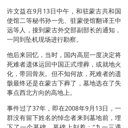
许文益在9月13日中午，和驻蒙古共和国
使馆二等秘书孙一先、驻蒙使馆翻译王中
远等人，接到蒙古外交部副部长的通知，
一同到坠机现场进行勘察。
他后来回忆，当时，国内高层一度决定将
死难者遗体运回中国正式埋葬，或就地火
化，带回骨灰。但不知何故，死难者的遗
骸最终还是在蒙古下葬了，墓地选在了失
事点西北方向的高地上。
事件过了37年，即在2008年9月13日，一
群没有留下姓名的悼念者来到墓地前，埋
下了一个墓碑，墓碑上刻着：“九一三遇