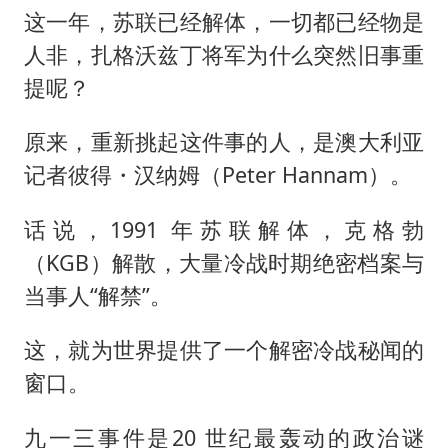
这一年，苏联已经解体，一切都已经物是
人非，扎格沃兹丁将军为什么突然旧事重
提呢？
原来，重新挑起这件事的人，是澳大利亚
记者彼得・汉纳姆（Peter Hannam）。
话说，1991 年苏联解体，克格勃
（KGB）解散，大量冷战时期绝密档案与
当事人“解禁”。
这，就为世界提供了一个解密冷战秘闻的
窗口。
九一三事件是20 世纪最轰动的政治谜