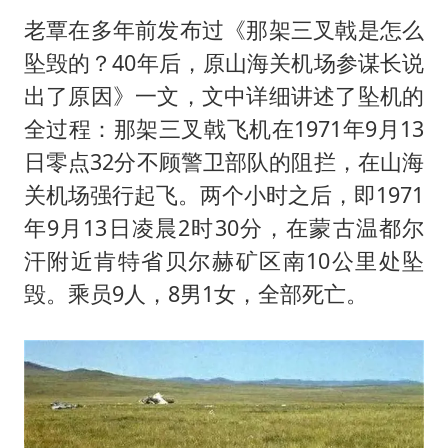
老覃在多年前发布过《那架三叉戟是怎么
坠毁的？40年后，原山海关机场参谋长说
出了原因》一文，文中详细讲述了坠机的
全过程：那架三叉戟飞机在1971年9月13
日零点32分不顾警卫部队的阻拦，在山海
关机场强行起飞。两个小时之后，即1971
年9月13日凌晨2时30分，在蒙古温都尔
汗附近肯特省贝尔赫矿区南10公里处坠
毁。乘员9人，8男1女，全部死亡。