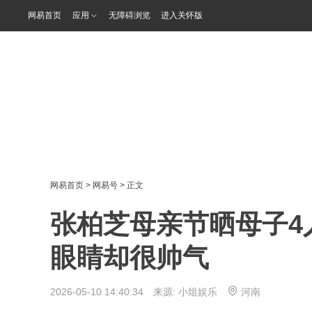
网易首页
应用
无障碍浏览
进入关怀版
网易首页
>
网易号
> 正文
张柏芝母亲节晒母子4
眼睛却很帅气
2026-05-10 14:40:34 来源:
小俎娱乐
河南