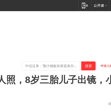
申请入
人照，8岁三胎儿子出镜，