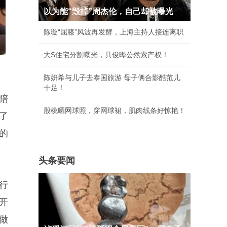
以为能“毁掉”周杰伦，自己却被曝光
陈璇“屈膝”风波再发酵，上海主持人接连离职
大S住宅分割曝光，具俊晔公然索产权！
陈妍希与儿子去泰国旅游 母子俩合影酷范儿
十足！
陪
殷桃晒网球照，穿网球裙，肌肉线条好惊艳！
了
的
头条要闻
行
开
做