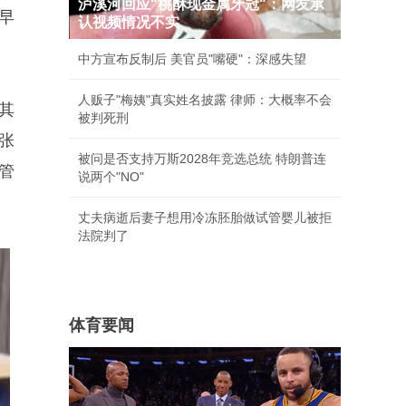
泸溪河回应"桃酥现金属牙冠"：网友承
早
认视频情况不实
中方宣布反制后 美官员"嘴硬"：深感失望
人贩子"梅姨"真实姓名披露 律师：大概率不会
其
被判死刑
张
被问是否支持万斯2028年竞选总统 特朗普连
管
说两个"NO"
丈夫病逝后妻子想用冷冻胚胎做试管婴儿被拒
法院判了
体育要闻