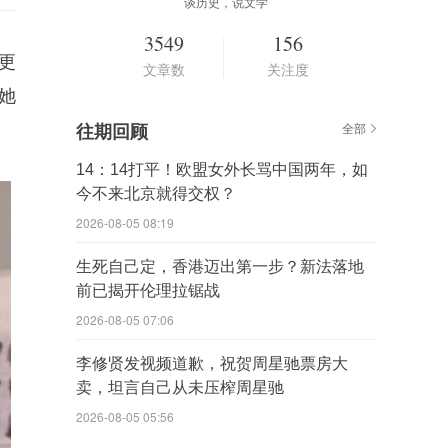
谈历史，说文学
3549
156
更
文章数
关注度
她
往期回顾
全部
14：14打平！欧盟女外长骂中国两年，如
今不来北京就得交权？
2026-08-05 08:19
生死自己定，香港迈出第一步？新法落地
前已揭开伦理拉锯战
2026-08-05 07:06
李修贤发视频道歉，祝贺周星驰票房大
卖，坦言自己从未压榨周星驰
2026-08-05 05:56