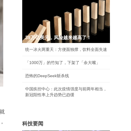
39万亿美元，风险越来越高了！
统一冰火两重天：方便面独撑，饮料全面失速
「1000万」的竹知了，下架了「余大嘴」
恐怖的DeepSeek斩杀线
中国疾控中心：此次疫情强度与前两年相当，
新冠阳性率上升趋势已趋缓
就
，
科技要闻