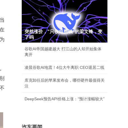
当
在
突然涨价，"只收电费钱"的梁文锋，变
了吗
为
谷歌AI帝国越建越大 打江山的人却开始集体
离开
凌晨谷歌AI地震！4位大牛离职 CEO退居二线
。
别
库克卸任后的苹果发布会，哪些硬件最值得关
注
不
DeepSeek预告API价格上涨：“预计涨幅较大”
汽车要闻