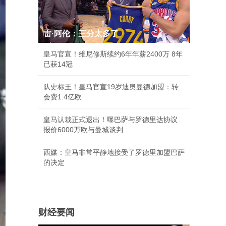
雷·阿伦：三分太多了
皇马官宣！维尼修斯续约6年年薪2400万 8年
已获14冠
队史标王！皇马官宣19岁迪奥曼德加盟：转
会费1.4亿欧
皇马认栽正式退出！曝巴萨与罗德里达协议
报价6000万欧与曼城谈判
西媒：皇马非常平静地接受了罗德里加盟巴萨
的决定
财经要闻