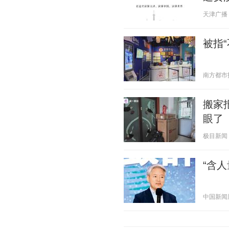
天津广播 20
被指
南方都市报 2
搬家
眼了
极目新闻 20
“含
中国新闻周刊