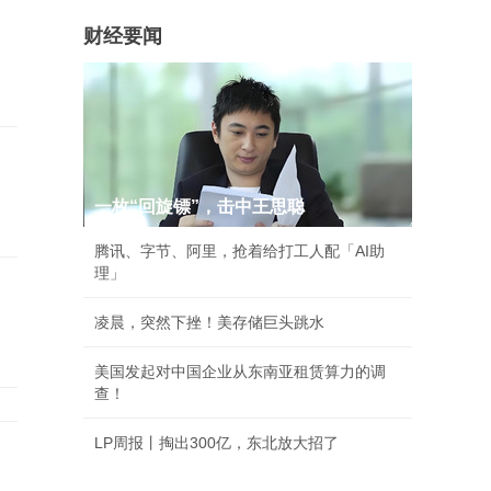
财经要闻
一枚“回旋镖”，击中王思聪
腾讯、字节、阿里，抢着给打工人配「AI助
理」
凌晨，突然下挫！美存储巨头跳水
美国发起对中国企业从东南亚租赁算力的调
查！
LP周报丨掏出300亿，东北放大招了