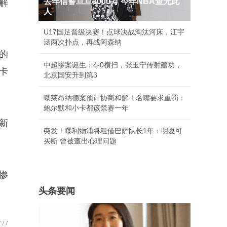
去年信誓旦旦3000万 今年NBA查无此
解
人
U17国足晋级决赛！点球决战淘汰河床，江宇
涵两次扑点，再战阿森纳
的
中超惨案诞生：4-0横扫，张玉宁传射建功，
卡
北京国安升到第3
曝莱昂纳德案预计协商和解！名嘴要求重罚：
鲍尔默和小卡都该禁赛一年
新
突发！曝利物浦将租借巴萨队长1年：明夏可
买断 曾被查出心理问题
惨
头条要闻