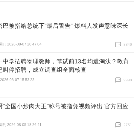
塔巴被指给总统下"最后警告" 爆料人发声意味深长
 2026-08-07 20:47:04
8846
跟贴
8846
一中学招聘物理教师，笔试前13名均遭淘汰？教育
已叫停招聘，成立调查组全面核查
26-08-07 15:53:23
9998
跟贴
9998
厨"全国小炒肉大王"称号被指凭视频评出 官方回应
 2026-08-05 18:26:41
2751
跟贴
2751