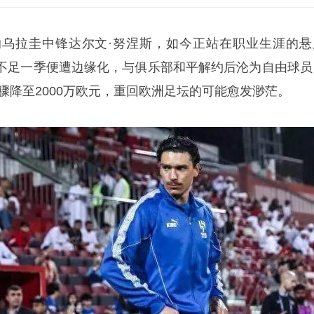
乌拉圭中锋达尔文·
努涅斯
，如今正站在职业生涯的悬
不足一季便遭边缘化，与俱乐部和平解约后沦为自由球员
元骤降至2000万欧元，重回欧洲足坛的可能愈发渺茫。