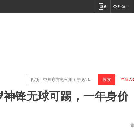
申请入
8岁神锋无球可踢，一年身价