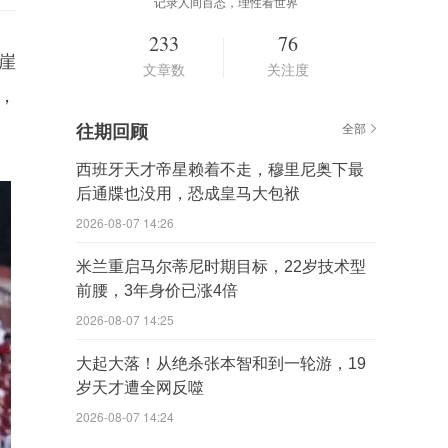
记录人间百态，理性看世界
233
76
崖
文章数
关注度
，
往期回顾
全部
西班牙天才帝星赖着不走，穆里尼奥下最
后通牒也没用，恐成皇马大包袱
2026-08-07 14:26
米兰重启马尔蒂尼时期目标，22岁技术型
前腰，3年身价已涨4倍
2026-08-07 14:25
大起大落！从绝杀张本智和到一轮游，19
岁天才遭全网反噬
2026-08-07 14:24