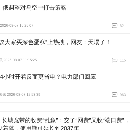
：俄调整对乌空中打击策略
26-08-07 15:25:07
82
跟贴
82
建议大家买深色蛋糕”上热搜，网友：天塌了！
026-08-07 11:15:25
115
跟贴
115
24小时开着反而更省电？电力部门回应
 2026-08-07 12:53:39
963
跟贴
963
| 长城宽带的收费“乱象”：交了“网费”又收“端口费”，
没着落，使用期可延长到2037年