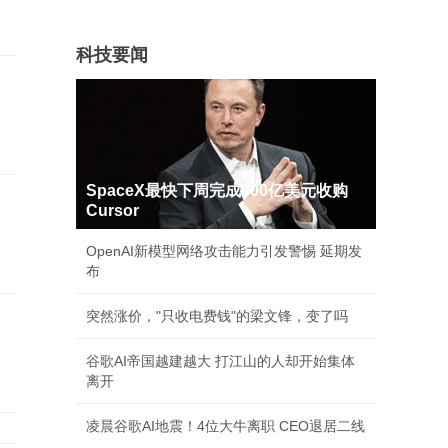
科技要闻
SpaceX最快下周完成600亿美元收购
Cursor
OpenAI新模型网络攻击能力引发警惕 延期发
布
突然涨价，"只收电费钱"的梁文锋，变了吗
谷歌AI帝国越建越大 打江山的人却开始集体
离开
凌晨谷歌AI地震！4位大牛离职 CEO退居二线