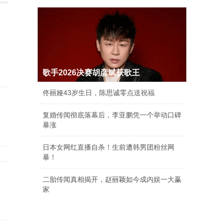
歌手2026决赛胡彦斌获歌王
佟丽娅43岁生日，陈思诚零点送祝福
复婚传闻彻底落幕后，李亚鹏凭一个举动口碑
暴涨
日本女网红直播自杀！生前遭韩男团粉丝网
暴！
二胎传闻真相揭开，赵丽颖如今成内娱一大赢
家