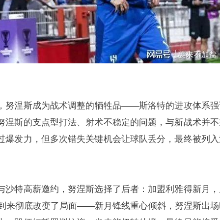
，努涅斯成为战术调整的牺牲品——斯洛特的进攻体系强
努涅斯的支点型打法、射术不稳定的问题，与新战术并不
过爆发力，但多次错失关键机会让球队丢分，最终被列入
与沙特高薪邀约，努涅斯选择了后者：加盟利雅得新月，
的到来彻底改变了局面——新月锋线重心倾斜，努涅斯出场