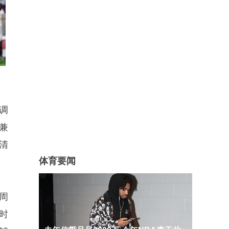
调
兼
清
体育要闻
周
时