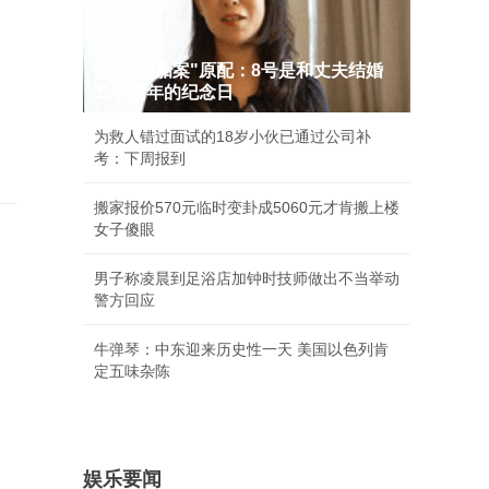
"婚外胚胎案"原配：8号是和丈夫结婚
二十周年的纪念日
为救人错过面试的18岁小伙已通过公司补
考：下周报到
搬家报价570元临时变卦成5060元才肯搬上楼
女子傻眼
男子称凌晨到足浴店加钟时技师做出不当举动
警方回应
牛弹琴：中东迎来历史性一天 美国以色列肯
定五味杂陈
娱乐要闻