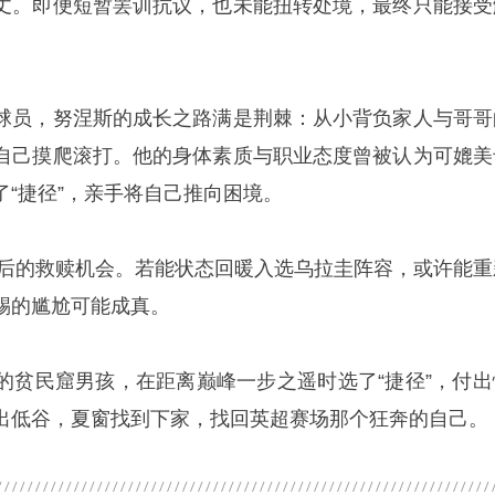
丈。即便短暂罢训抗议，也未能扭转处境，最终只能接受
球员，努涅斯的成长之路满是荆棘：从小背负家人与哥哥
自己摸爬滚打。他的身体素质与职业态度曾被认为可媲美
了“捷径”，亲手将自己推向困境。
他最后的救赎机会。若能状态回暖入选乌拉圭阵容，或许能重
踢的尴尬可能成真。
的贫民窟男孩，在距离巅峰一步之遥时选了“捷径”，付出
出低谷，夏窗找到下家，找回英超赛场那个狂奔的自己。