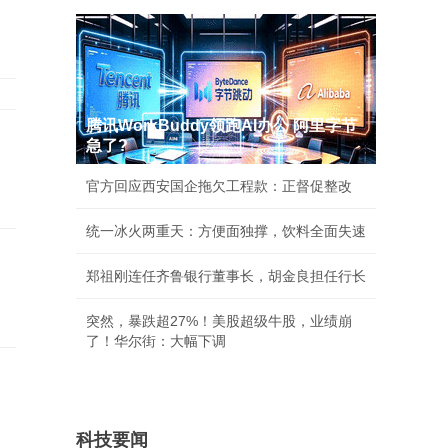
腾讯WorkBuddy领跑AI办公 阿里字节
急了?
官方回应西安国企拖欠工程款：正督促整改
统一冰火两重天：方便面独撑，饮料全面失速
郑祖刚连任齐鲁银行董事长，胡金良担任行长
突然，暴跌超27%！美股超级牛股，业绩崩
了！华尔街：大幅下调
科技要闻