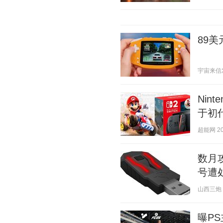
89
宇宙来信发 2
Nin
于初
超能网 202
数月
号遭
山西三炮 20
曝P