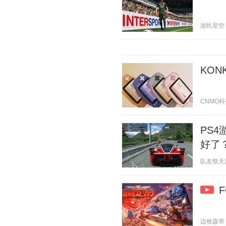
游民星空 20
KON
CNMO科技 
PS
好了
队友祭天法力
边牧森蒂 20