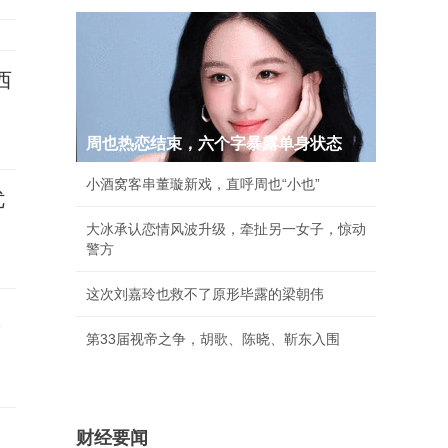
西
周也热恋结束，六个字暴露单身状态
小酒窝客串董璇新戏，直呼周也“小也”
优
大冰承认恋情风波升级，牵扯另一女子，惊动
警方
这次刘嘉玲也救不了原形毕露的梁朝伟
账
第33届视帝之争，胡歌、陈晓、靳东入围
财经要闻