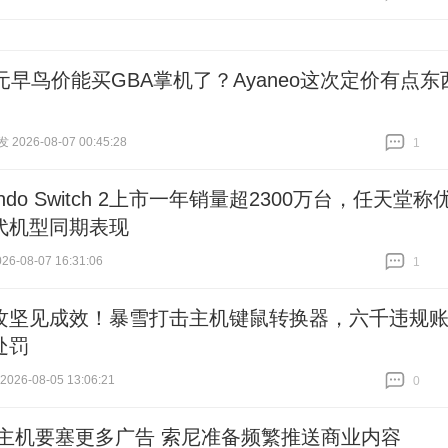
跟贴
0
美元早鸟价能买GBA掌机了？Ayaneo这次定价有点东
026-08-07 00:45:28
1
跟贴
1
tendo Switch 2上市一年销量超2300万台，任天堂称
代机型同期表现
6-08-07 16:31:06
1
跟贴
1
攻坚见成效！暴雪打击主机键鼠转换器，六千违规
处罚
26-08-05 13:06:21
0
跟贴
0
S主机要塞更多广告 索尼准备频繁推送商业内容