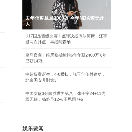
去年信誓旦旦3000万 今年NBA查无此
人
U17国足晋级决赛！点球决战淘汰河床，江宇
涵两次扑点，再战阿森纳
皇马官宣！维尼修斯续约6年年薪2400万 8年
已获14冠
中超惨案诞生：4-0横扫，张玉宁传射建功，
北京国安升到第3
中国女篮3分险胜世界第八，张子宇24+11内
线无解，杨舒予12+6王思雨7+5
原
娱乐要闻