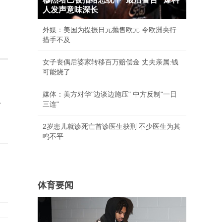
人发声意味深长
外媒：美国为提振日元抛售欧元 令欧洲央行
措手不及
女子丧偶后婆家转移百万赔偿金 丈夫亲属:钱
可能烧了
媒体：美方对华"边谈边施压" 中方反制"一日
版
三连"
2岁患儿就诊死亡首诊医生获刑 不少医生为其
鸣不平
体育要闻