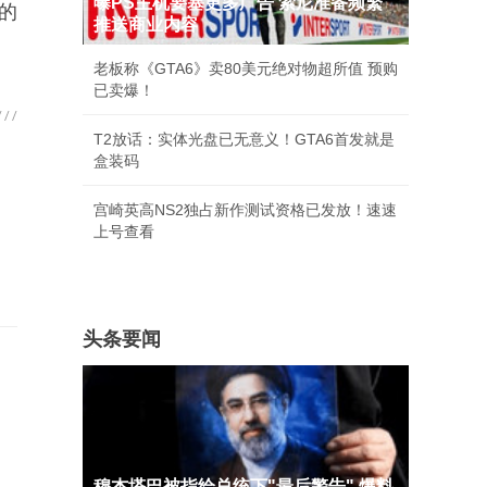
曝PS主机要塞更多广告 索尼准备频繁
机的
推送商业内容
老板称《GTA6》卖80美元绝对物超所值 预购
已卖爆！
T2放话：实体光盘已无意义！GTA6首发就是
盒装码
宫崎英高NS2独占新作测试资格已发放！速速
上号查看
头条要闻
穆杰塔巴被指给总统下"最后警告" 爆料