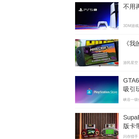
不用再
3DM游戏 2
《我的
游民星空 20
GTA
吸引
峡谷一级保护
Sup
版卡
闪存猎手 20