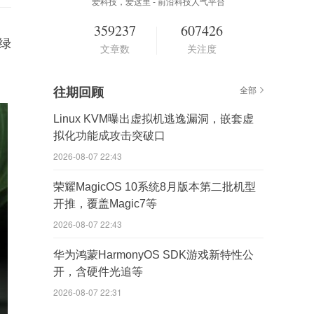
爱科技，爱这里 - 前沿科技人气平台
359237
607426
“绿
文章数
关注度
往期回顾
全部
Linux KVM曝出虚拟机逃逸漏洞，嵌套虚
拟化功能成攻击突破口
2026-08-07 22:43
荣耀MagicOS 10系统8月版本第二批机型
开推，覆盖Magic7等
2026-08-07 22:43
华为鸿蒙HarmonyOS SDK游戏新特性公
开，含硬件光追等
2026-08-07 22:31