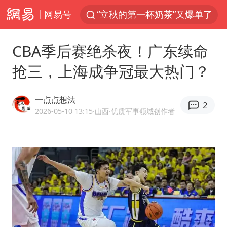
网易号
“立秋的第一杯奶茶”又爆单了
河南撤回“领导带薪错峰休假”通知
CBA季后赛绝杀夜！广东续命
直击泰国校园6死枪击案现场
抢三，上海成争冠最大热门？
四川宜宾市高县发生4.9级地震
国防部：坚决反制任何闹海挑衅图谋
一点点想法
2
台湾海峡南口北上船舶实施交通管制
2026-05-10 13:15
·山西
·优质军事领域创作者
方程豹钛9新车申报
江苏发布台风蓝色预警
年内最贵新股今日申购
向鹏0-3不敌张本智和
命案逃犯躲进深山21年活得像野人