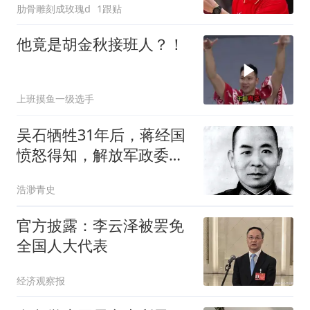
肋骨雕刻成玫瑰d
1跟贴
他竟是胡金秋接班人？！
上班摸鱼一级选手
吴石牺牲31年后，蒋经国
愤怒得知，解放军政委在
他眼皮下潜伏32年
浩渺青史
官方披露：李云泽被罢免
全国人大代表
经济观察报