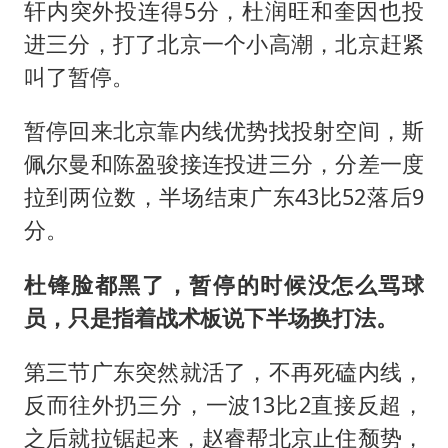
轩
内突外投连得5分，杜润旺和奎因也投
进三分，打了北京一个小高潮，北京赶紧
叫了暂停。
暂停回来北京靠内线优势找投射空间，斯
佩尔曼和陈盈骏接连投进三分，分差一度
拉到两位数，半场结束广东43比52落后9
分。
杜锋脸都黑了，暂停的时候没怎么骂球
员，只是指着战术板说下半场换打法。
第三节广东突然就活了，不再死磕内线，
反而往外扔三分，一波13比2直接反超，
之后就拉锯起来，赵睿帮北京止住颓势，