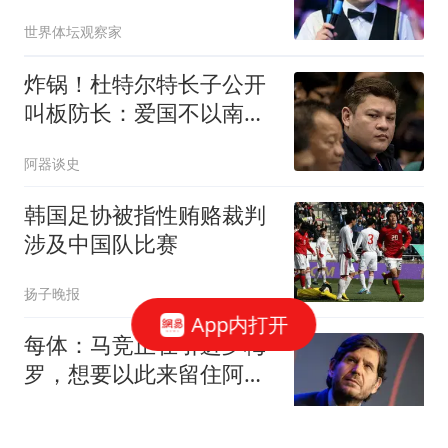
有时候却控制不了身体
世界体坛观察家
炸锅！杜特尔特长子公开
叫板防长：爱国不以南海
立场衡量！
阿器谈史
韩国足协被指性贿赂裁判
涉及中国队比赛
扬子晚报
App内打开
每体：马竞正在引进罗梅
罗，想要以此来留住阿尔
瓦雷斯
懂球帝