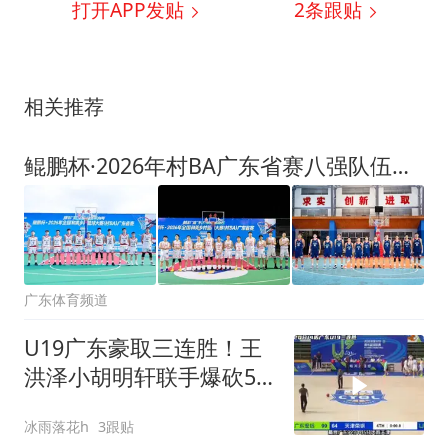
打开APP发贴
2
条跟贴
相关推荐
鲲鹏杯·2026年村BA广东省赛八强队伍出炉
广东体育频道
U19广东豪取三连胜！王
洪泽小胡明轩联手爆砍51
分！
冰雨落花h
3跟贴