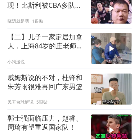
现！比斯利被CBA多队疯
抢，场均砍16分
晓隯就是我
1跟贴
【二】儿子一家定居加拿
大，上海84岁的庄老师独
自住护理院
小狗漫说
威姆斯说的不对，杜锋和
朱芳雨很难再回广东男篮
民哥台球解说
5跟贴
郭士强面临压力，赵睿、
周琦有望重返国家队！