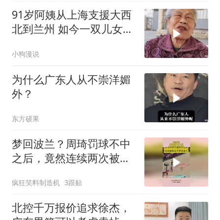
91岁阿姨从上海支援大西
北到兰州 如今一双儿女成
了她的遗
小狗漫说
为什么广东人从不崇洋媚
外？
东方硕果
梦回波兰？周琦罚球不中
之后，竟然连续两次被抢
断！
疯狂笑料制造机
3跟贴
北控千万报价追求徐杰，