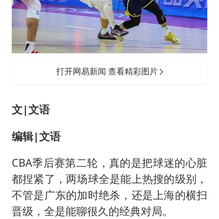
广岛核爆81周年央视播《奥本海默》
河南某医院2.33亿工程串标案细节披露
今日立秋你咬秋了吗
东方之约 相约未来
打开网易新闻 查看精彩图片
文|文语
编辑|文语
CBA季后赛第二轮，真的是把球迷的心脏
都捏紧了，两场球全是能上热搜的级别，
不管是广东的加时绝杀，还是上海的横扫
晋级，全是能聊很久的经典对局。