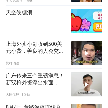
天空硬糖消
上海外卖小哥收到500美
元小费，善良的人会交好
运
熊样动漫
广东传来三个重磅消息！
新双枪外援浮出水面，陈
少给徐杰找帮手
大国侃球
8跟贴
8月4日 董路深夜连线蒋