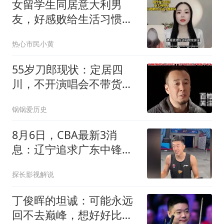
女留学生同居意大利男
友，好感败给生活习惯差
异。
热心市民小黄
55岁刀郎现状：定居四
川，不开演唱会不带货，
成立公司当幕后老板
锅锅爱历史
8月6日，CBA最新3消
息：辽宁追求广东中锋，
山东签下希腊后卫！
探长影视解说
丁俊晖的坦诚：可能永远
回不去巅峰，想好好比赛