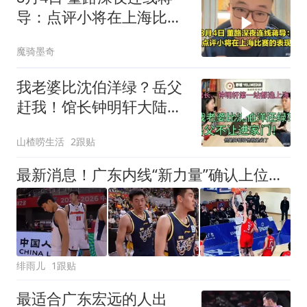
导：点评小将在上海比赛
的表现，听听看
魔骑墨奇
我老婆比沈伯洋绿？岳父
赶我！馆长钟明轩大陆第
一站都选上海
山楂唠生活
2跟贴
最新消息！广东内线“新力量”确认上位，2米12冠军中锋正式加盟
绯雨儿
1跟贴
最适合广东宏远的人出