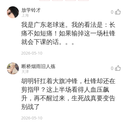
放学铃才
0
上海
我是广东老球迷。我的看法是：长
痛不如短痛！如果输掉这一场杜锋
就会下课的话。。。
2026-05-10
断桥烟雨旧人殇
0
天津
胡明轩扛着大旗冲锋，杜锋却还在
剪指甲？这上半场看得人血压飙
升，再不醒过来，生死战真要变告
别战了
2026-05-10