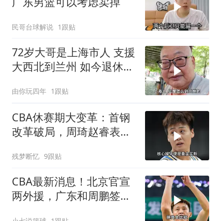
广东男篮可以考虑卖掉
民哥台球解说
1跟贴
72岁大哥是上海市人 支援
大西北到兰州 如今退休安
享晚
由你玩四年
1跟贴
CBA休赛期大变革：首钢
改革破局，周琦赵睿表态
定心
残梦断忆
9跟贴
CBA最新消息！北京官宣
两外援，广东和周鹏签约
林庭谦官宣离开CBA
小七说篮球
1跟贴