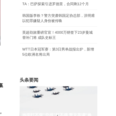
TA：巴萨探索引进罗德里，合同剩12个月
韩国版李铁？警方突袭韩国足协总部，洪明甫
以犯罪嫌疑人身份被传唤
英超劲旅重磅官宣！4000万镑签下23岁曼城
替补门将 成队史标王
WTT日本冠军赛：第3日男单战报出炉，新增
5位欧洲名将出局
头条要闻
赢
，
地面打不穿"空战"打不停 普京高调"换