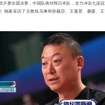
敦世乒赛女团决赛，中国队将对阵日本队，全力冲击七连冠
》独家采访了主教练马琳和
孙颖莎
、
王曼昱
、蒯曼、王