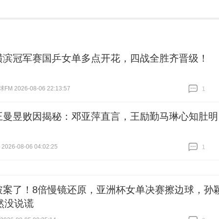
横滨冠军赛国乒女单多点开花，四战全胜齐晋级！
 2026-08-06 22:13:57
1
跟贴
1
王曼昱败因揭秘：邓亚萍直言，王励勤马琳心知肚明
026-08-06 04:02:25
1
跟贴
1
破案了！8倍慢镜还原，亚洲杯女单决赛擦边球，孙
然没说谎