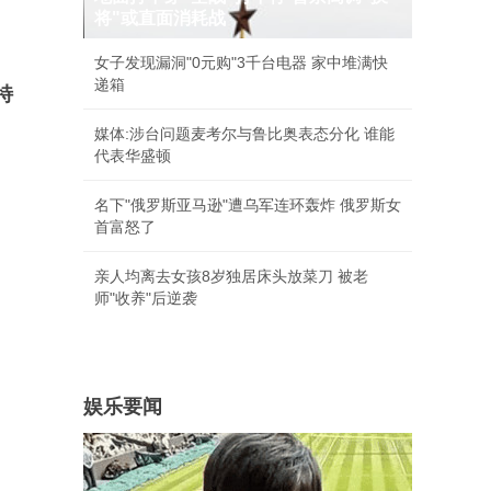
将"或直面消耗战
女子发现漏洞"0元购"3千台电器 家中堆满快
递箱
特
媒体:涉台问题麦考尔与鲁比奥表态分化 谁能
代表华盛顿
名下"俄罗斯亚马逊"遭乌军连环轰炸 俄罗斯女
首富怒了
亲人均离去女孩8岁独居床头放菜刀 被老
师"收养"后逆袭
娱乐要闻