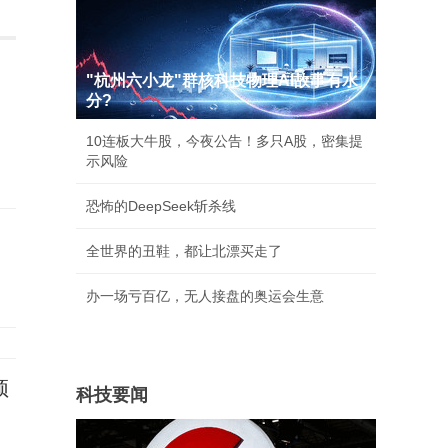
"杭州六小龙"群核科技物理AI故事有水
分?
10连板大牛股，今夜公告！多只A股，密集提
示风险
恐怖的DeepSeek斩杀线
全世界的丑鞋，都让北漂买走了
办一场亏百亿，无人接盘的奥运会生意
颖
科技要闻