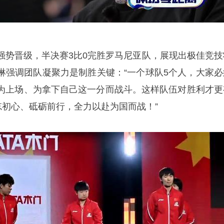
强势晋级，半决赛3比0完胜罗马尼亚队，展现出极佳竞技
琳强调团队凝聚力是制胜关键：“一个球队5个人，大家必
为上场、为拿下自己这一分而战斗。这样队伍对胜利才更
忘初心、砥砺前行，全力以赴为国而战！”