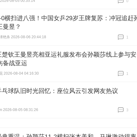
26-08-05 00:35:14
0
跟贴
0
3-0横扫进八强！中国女乒29岁王牌复苏：冲冠追赶
王曼昱？
杀 2026-08-06 20:44:18
1
跟贴
1
王楚钦王曼昱亮相亚运礼服发布会孙颖莎线上参与安
伤备战亚运
026-08-04 04:16:30
1
跟贴
1
乒乓球队旧时光回忆：座位风云引发网友热议
026-08-05 08:31:26
3
跟贴
3
经典重温：孙颖莎11-2横扫张本美和，马琳激动得率