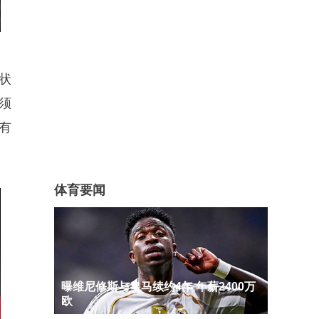
状
须
有
体育要闻
曝维尼修斯与皇马续约4年 年薪2400万
欧