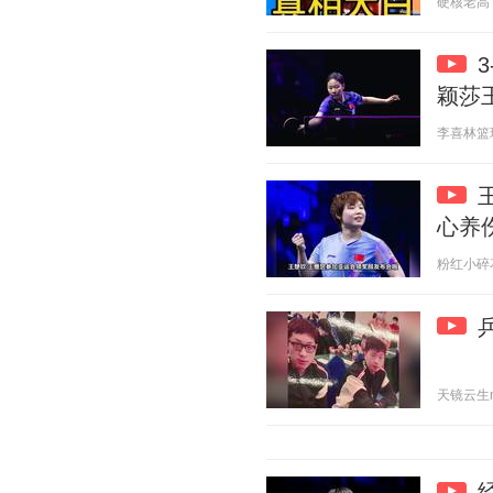
硬核老高 20
颖莎
李喜林篮球绝
心养
粉红小碎花 2
天镜云生m 2