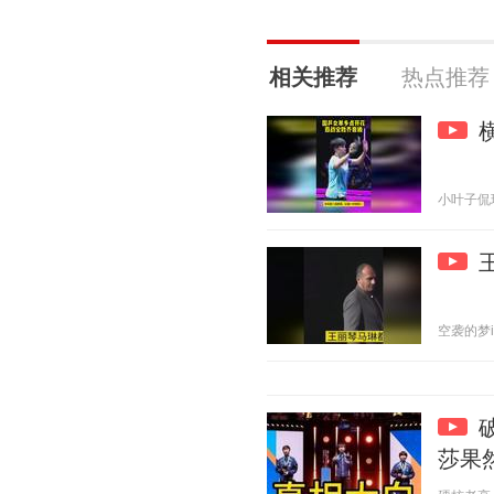
相关推荐
热点推荐
小叶子侃球FM
空袭的梦i 2
莎果