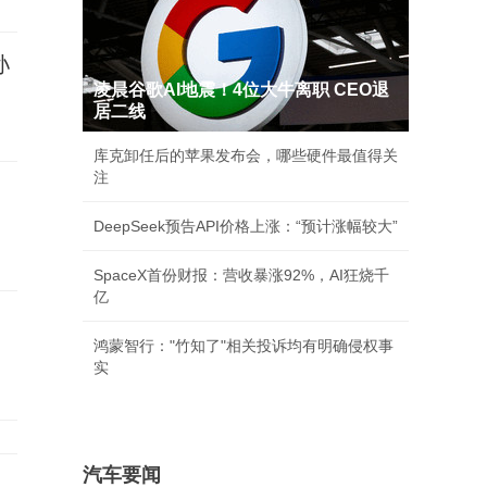
孙
凌晨谷歌AI地震！4位大牛离职 CEO退
居二线
库克卸任后的苹果发布会，哪些硬件最值得关
注
DeepSeek预告API价格上涨：“预计涨幅较大”
SpaceX首份财报：营收暴涨92%，AI狂烧千
亿
鸿蒙智行："竹知了"相关投诉均有明确侵权事
实
汽车要闻