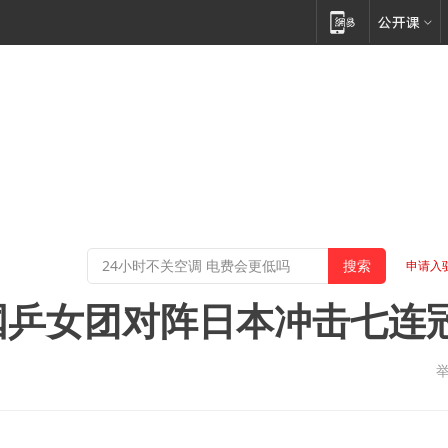
申请入
国乒女团对阵日本冲击七连