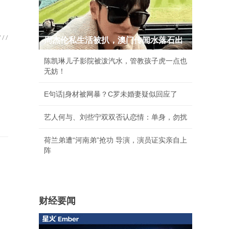
周杰伦私生活被扒，澳门传闻水落石出
陈凯琳儿子影院被泼汽水，管教孩子虎一点也
无妨！
E句话|身材被网暴？C罗未婚妻疑似回应了
艺人何与、刘些宁双双否认恋情：单身，勿扰
荷兰弟遭“河南弟”抢功 导演，演员证实亲自上
阵
财经要闻