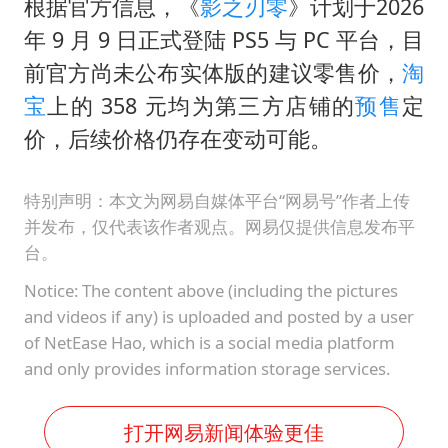
根据官方信息，《
影之刃零
》计划于2026
年 9 月 9 日正式登陆 PS5 与 PC 平台，目
前官方尚未公布实体版的建议零售价，
淘
宝
上的 358 元均为第三方店铺的
预售
定
价，后续价格仍存在变动可能。
特别声明：本文为网易自媒体平台“网易号”作者上传
并发布，仅代表该作者观点。网易仅提供信息发布平
台。
Notice: The content above (including the pictures
and videos if any) is uploaded and posted by a user
of NetEase Hao, which is a social media platform
and only provides information storage services.
打开网易新闻体验更佳