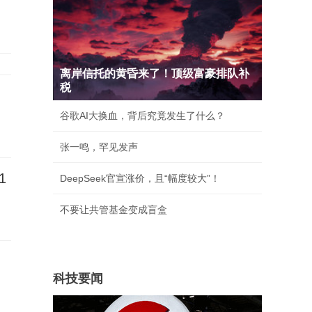
离岸信托的黄昏来了！顶级富豪排队补
税
谷歌AI大换血，背后究竟发生了什么？
张一鸣，罕见发声
1
DeepSeek官宣涨价，且“幅度较大”！
不要让共管基金变成盲盒
》
科技要闻