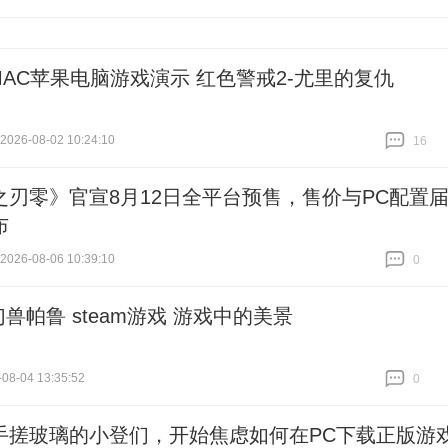
跟贴
1
MAC苹果电脑游戏演示 红色警戒2-尤里的复仇
26-08-02 10:24:10
16
跟贴
16
之刃零》官宣8月12日全平台预售，售价与PC配置
布
26-08-06 10:39:10
0
跟贴
0
幻兽帕鲁 steam游戏 游戏中的美景
08-04 13:35:52
0
跟贴
0
手搓玻璃的小登们，开始焦虑如何在PC下载正版游