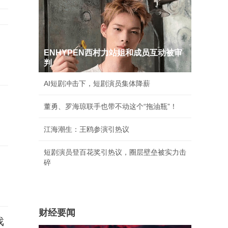
ENHYPEN西村力站姐和成员互动被审
判
AI短剧冲击下，短剧演员集体降薪
届
董勇、罗海琼联手也带不动这个“拖油瓶”！
江海潮生：王鸥参演引热议
短剧演员登百花奖引热议，圈层壁垒被实力击
碎
财经要闻
戏