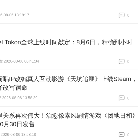
-08-06 13:19:17
0
跟贴
0
vel Tokon全球上线时间敲定：8月6日，精确到小时
026-08-06 00:41:34
0
跟贴
0
霸唱IP改编真人互动影游《天坑追匪》上线Steam，
择改写宿命
026-08-06 13:58:39
0
跟贴
0
里关系再次伟大！治愈像素风剧情游戏《团地日和
0月30日发售
026-08-06 13:58:18
0