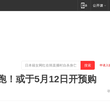
申请入
跑！或于5月12日开预购