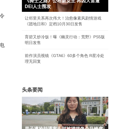
《骑士之路》公布新女主 再因大雷遭
DEI人士围攻
令
让邻里关系再次伟大！治愈像素风剧情游戏
《团地日和》定档10月30日发售
育碧又炒冷饭！曝《幽灵行动：荒野》PS5版
明日发售
大电
前作演员视镜《GTA6》60多个角色 R星冷处
理无回复
头条要闻
男子遭抢劫遇害头部被捅得像个马蜂窝