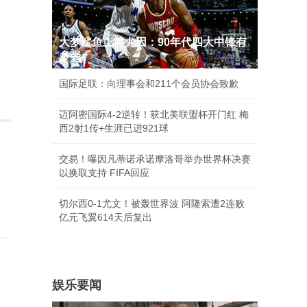
大梦鲨鱼上将尤因：90年代四大中锋有
多强
国际足联：向理事会和211个会员协会致歉
迈阿密国际4-2逆转！获北美联盟杯开门红 梅
西2射1传+生涯已进921球
交易！曝因凡蒂诺承诺摩洛哥举办世界杯决赛
以换取支持 FIFA回应
切尔西0-1尤文！被轰世界波 阿隆索遭2连败
亿元飞翼614天后复出
娱乐要闻