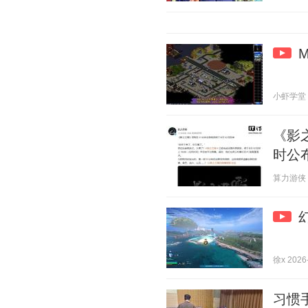
小虾学堂 20
《影
时公
算力游侠 20
徐x 2026-
习惯