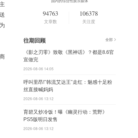
国内的综合性娱乐媒体
主
94763
106378
发送
文章数
关注度
为
往期回顾
全部
《影之刃零》致敬《黑神话》？都是8.6官
商
宣做完
2026-08-06 14:05
呼叫里昂!"韩流艾达王"走红：魅感十足粉
丝直接喊妈妈
2026-08-06 13:12
育碧又炒冷饭！曝《幽灵行动：荒野》
PS5版明日发售
2026-08-06 13:12