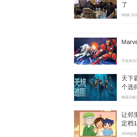
了
BB姬 2026
Mar
宇宙来信发 2
天下
个选
晚星归航2 2
让邻
定档1
3DM游戏 2