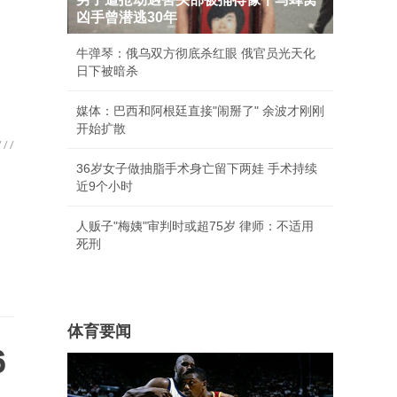
凶手曾潜逃30年
牛弹琴：俄乌双方彻底杀红眼 俄官员光天化
日下被暗杀
媒体：巴西和阿根廷直接"闹掰了" 余波才刚刚
开始扩散
36岁女子做抽脂手术身亡留下两娃 手术持续
近9个小时
人贩子"梅姨"审判时或超75岁 律师：不适用
死刑
体育要闻
6