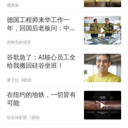
播奥爆
德国工程师来华工作一
年，回国后老板问：中国
制造到底咋样了？
剪狗毛的倩哥
谷歌急了：AI核心员工全
给我搬回硅谷坐班！
量子位
6跟贴
在纽约的地铁，一切皆有
可能
仙女味影视
1跟贴