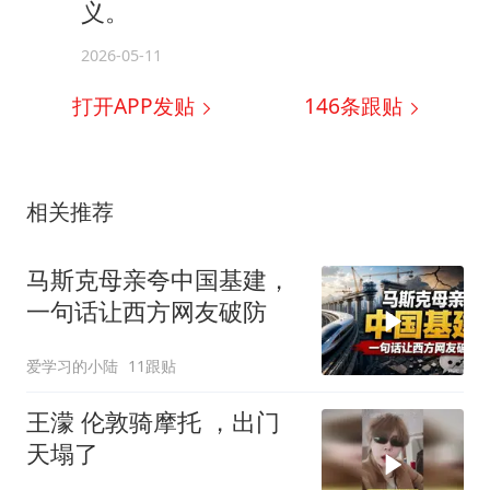
义。
2026-05-11
打开APP发贴
146
条跟贴
相关推荐
马斯克母亲夸中国基建，
一句话让西方网友破防
爱学习的小陆
11跟贴
王濛 伦敦骑摩托 ，出门
天塌了