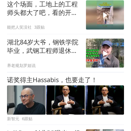
这个场面，工地上的工程
师头都大了吧，看的开发
商背脊发凉！
能把人笑没社
3跟贴
湖北84岁大爷，钢铁学院
毕业，武钢工程师退休，
退休金怎样？
养老规划罗姐说
诺奖得主Hassabis，也要走了！
新智元
6跟贴