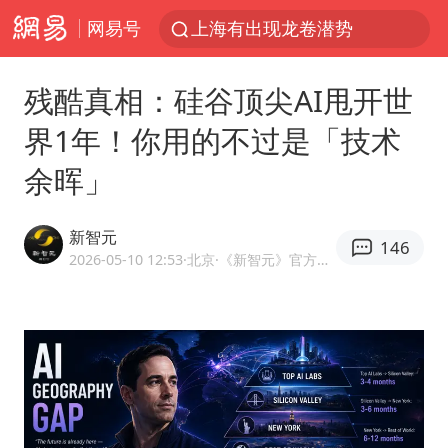
网易号
上海有出现龙卷潜势
上海全域长途客运班次全部停运
残酷真相：硅谷顶尖AI甩开世
今日15时起福州地铁高架区段停运
界1年！你用的不过是「技术
白海豚逼近浙闽沿海
余晖」
1枚就能让航母瘫痪 轰-6J实力有多强
王艺迪2-4不敌张本美和止步4强
新智元
146
国足U17与阿森纳决赛取消 并列冠军
2026-05-10 12:53
·北京
·《新智元》官方网易号
上门女婿出轨女邻居多年被判重婚罪
王传君 《披荆斩棘》
2025年小学教师减少13.19万
王艺迪无缘横滨赛决赛