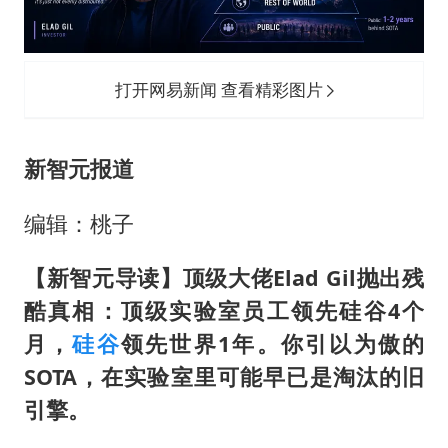
泰国：高度重视中国游客旅游体验
于东来直播和胖东来核心团队开会
上海大部迎大暴雨
打开网易新闻 查看精彩图片
《龙餐馆》 冲奖
蒯曼挺进WTT横滨冠军赛女单四强
新智元报道
构建更高水平的全民健身公共服务体系
编辑：桃子
【新智元导读】顶级大佬Elad Gil抛出残
酷真相：顶级实验室员工领先硅谷4个
月，
硅谷
领先世界1年。你引以为傲的
SOTA，在实验室里可能早已是淘汰的旧
引擎。