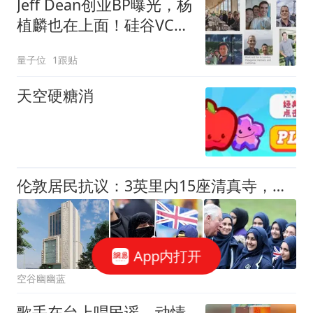
Jeff Dean创业BP曝光，杨
植麟也在上面！硅谷VC抢
破头送钱
量子位
1跟贴
天空硬糖消
伦敦居民抗议：3英里内15座清真寺，将再建13层超大型建筑
App内打开
空谷幽幽蓝
歌手在台上唱民谣，动情