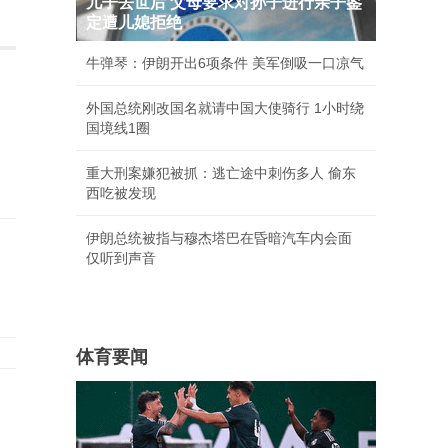
儿子去世后 父母要求对孙子进行亲子鉴
定遭儿媳拒绝
牛弹琴：伊朗开出6项条件 美军倒吸一口凉气
外国总统刚改国名就请中国大使骑行 1小时绕
国境线1圈
重大刑案嫌犯被抓：逃亡途中刺伤多人 偷东
西吃被发现
伊朗总统被指与穆杰塔巴在昏暗汽车内会面
仅听到声音
体育要闻