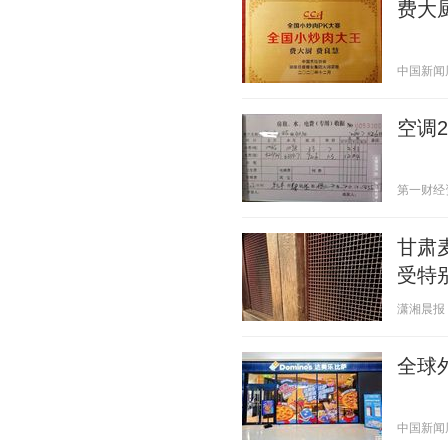
费大
中国新闻周刊
空调
第一财经资讯
甘肃
受特
潇湘晨报 20
全球
中国新闻周刊