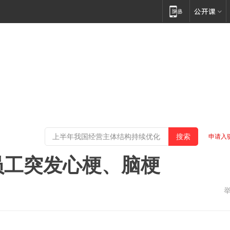
申请入
员工突发心梗、脑梗