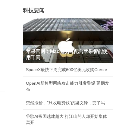
科技要闻
苹果官网：Mac电脑可配合苹果智能使
用千问
SpaceX最快下周完成600亿美元收购Cursor
OpenAI新模型网络攻击能力引发警惕 延期发
布
突然涨价，"只收电费钱"的梁文锋，变了吗
谷歌AI帝国越建越大 打江山的人却开始集体
离开