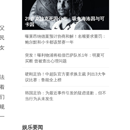
29岁克拉克死因公布：吸食海洛因与可
卡因
父
曝莱昂纳德案预计协商和解！名嘴要求重罚：
民
鲍尔默和小卡都该禁赛一年
女
突发！曝利物浦将租借巴萨队长1年：明夏可
买断 曾被查出心理问题
硬刚足协！中超队官方要求换主裁 列出3大争
法
议比赛：鲁能全上榜
着
韩国足协：为最近事件引发的疑虑道歉，但不
们
当行为从未发生
规
一
娱乐要闻