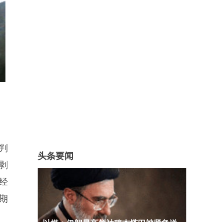
判
头条要闻
剥
经
期