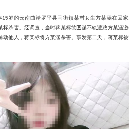
，时年15岁的云南曲靖罗平县马街镇某村女生方某涵在回家
某标杀害。经调查，当时蒋某标欲图谋不轨遭致方某涵激
惊动他人，蒋某标将方某涵杀害。事发第二天，蒋某标被