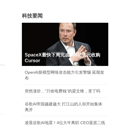
科技要闻
SpaceX最快下周完成600亿美元收购
Cursor
OpenAI新模型网络攻击能力引发警惕 延期发
布
突然涨价，"只收电费钱"的梁文锋，变了吗
谷歌AI帝国越建越大 打江山的人却开始集体
离开
凌晨谷歌AI地震！4位大牛离职 CEO退居二线