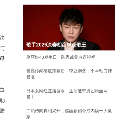
法
歌手2026决赛胡彦斌获歌王
与
佟丽娅43岁生日，陈思诚零点送祝福
母
复婚传闻彻底落幕后，李亚鹏凭一个举动口碑
暴涨
白
日本女网红直播自杀！生前遭韩男团粉丝网
暴！
动
赔
二胎传闻真相揭开，赵丽颖如今成内娱一大赢
家