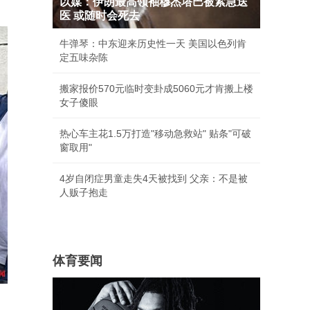
以媒：伊朗最高领袖穆杰塔巴被紧急送
医 或随时会死去
牛弹琴：中东迎来历史性一天 美国以色列肯
定五味杂陈
搬家报价570元临时变卦成5060元才肯搬上楼
女子傻眼
热心车主花1.5万打造"移动急救站" 贴条"可破
窗取用"
4岁自闭症男童走失4天被找到 父亲：不是被
人贩子抱走
体育要闻