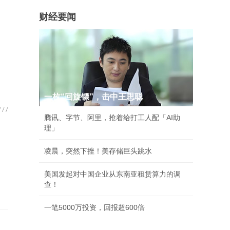
财经要闻
一枚“回旋镖”，击中王思聪
腾讯、字节、阿里，抢着给打工人配「AI助
理」
凌晨，突然下挫！美存储巨头跳水
美国发起对中国企业从东南亚租赁算力的调
查！
一笔5000万投资，回报超600倍