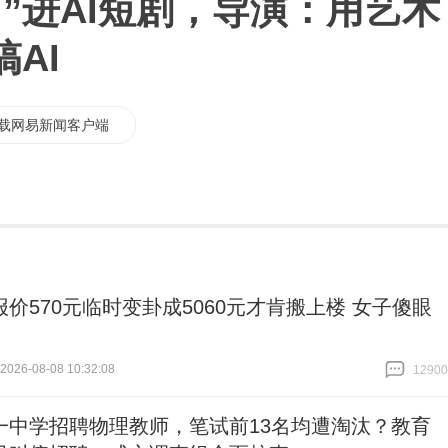
”进AI短剧，导演：用艺术
AI
载网易新闻客户端
报价570元临时变卦成5060元才肯搬上楼 女子傻眼
26-08-08 10:32:08
12900
跟贴
12900
一中学招聘物理教师，笔试前13名均遭淘汰？教育