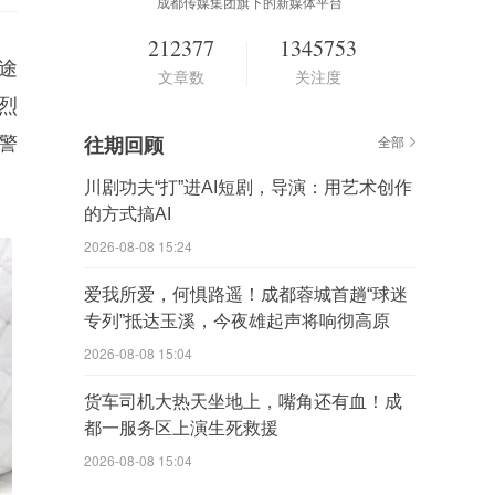
成都传媒集团旗下的新媒体平台
212377
1345753
途
文章数
关注度
烈
警
往期回顾
全部
川剧功夫“打”进AI短剧，导演：用艺术创作
的方式搞AI
2026-08-08 15:24
爱我所爱，何惧路遥！成都蓉城首趟“球迷
专列”抵达玉溪，今夜雄起声将响彻高原
2026-08-08 15:04
货车司机大热天坐地上，嘴角还有血！成
都一服务区上演生死救援
2026-08-08 15:04