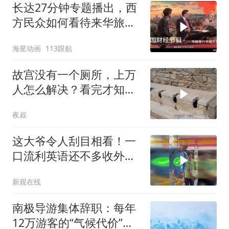
长达27分钟专题播出，西
方民众如何看待来华旅
行？
海星动画
113跟贴
故宫没有一个厕所，上万
人怎么解决？看完才知古
人多聪明！
夜叔
这大爷令人刮目相看！一
口流利英语还不多收外国
游客的钱
新观在线
南极导游集体辞职：每年
12万游客的“气候代价”让