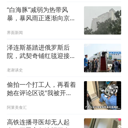
“白海豚”减弱为热带风
暴，暴风雨正逐渐向京津
冀靠近
界面新闻
泽连斯基踏进俄罗斯后
院，武契奇铺红毯迎接，
普京丢了什么
老谢谈史
偷拍一个打工人，再看着
她在评论区说"我被开
了"——你不愧疚吗？
阿莱美食汇
高铁连播寻医却无人起