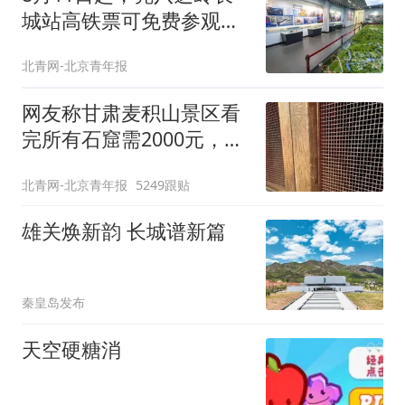
城站高铁票可免费参观詹
天佑纪念馆
北青网-北京青年报
网友称甘肃麦积山景区看
完所有石窟需2000元，景
区：部分石窟受特别保
北青网-北京青年报
5249跟贴
护，游客可按需买
雄关焕新韵 长城谱新篇
秦皇岛发布
天空硬糖消