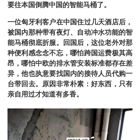
轰-6K到底是不是战略轰炸机
要往本国倒腾中国的智能马桶了。
“皋”在低处
一位匈牙利客户在中国住过几天酒店后，
面对面丨蔡磊：与渐冻症抗争 纵使不敌 也不屈服
被国内那种带有夜灯、自动冲水功能的智
5万小车卖不动 微型代步车集体遇冷
能马桶彻底折服。回国后，这位老外对那
加沙约14万栋建筑被完全摧毁
种便利感念念不忘，哪怕跨国运费极其高
从科技创新看开局起步的时与势
昂，哪怕中欧的排水管安装标准都存在差
异，他也执意要找国内的接待人员代购一
台带回去。原因非常朴素：好东西，只有
亲自用过才知道有多香。