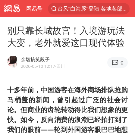
网易号
多地银行上调存款利率
上海地铁4条线路全线停运
别只靠长城故宫！入境游玩法
4.2平卫生间补漏注胶花1.55万
大变，老外就爱这口现代体验
白海豚路径图
宇树申购 中一签有望赚20万元
余塩搞笑段子
0
今日有3只新股申购
2026-05-10 12:17
·四川
武汉3名城管协管员殴打摊主被刑拘
十多年前，中国游客在海外商场排队抢购
白海豚可深入内陆制造大范围风雨
马桶盖的新闻，曾引起过广泛的社会讨
NBA传奇教练老尼尔森去世
论。但商业的齿轮转动得比我们想象的更
男子结婚8年3个女儿都不是亲生
快。如今，反向消费的浪潮已经拍打到了
手机真会“偷听”我们说话吗
我们的眼前——轮到外国游客眼巴巴地想