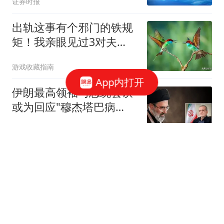
证券时报
出轨这事有个邪门的铁规
矩！我亲眼见过3对夫
妻，最后结局一样
游戏收藏指南
App内打开
伊朗最高领袖与总统会谈
或为回应"穆杰塔巴病
危"报道
极目新闻
沪指高开0.10% 影视院
线、医药生物板块领涨
网易财经
艾司唑仑立大功！医生直