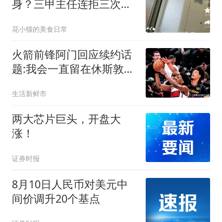
身？三甲主任连拒三次，
医生怕的究竟是什么
花小猫的美食日常
火箭前锋阿门回应续约话
题:我会一直留在休斯敦&
谈判会让双方满意
生活新鲜市
两大芯片巨头，开盘大
涨！
证券时报
8月10日人民币对美元中
间价调升20个基点