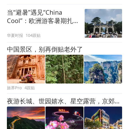
当“避暑”遇见“China
Cool”：欧洲游客暑期扎堆
赴华，入境游呈爆发式增
华夏时报
104跟贴
长
中国景区，别再倒贴老外了
旅界Pro
4跟贴
夜游长城、世园嬉水、星空露营，京郊夏夜“微度假”火了