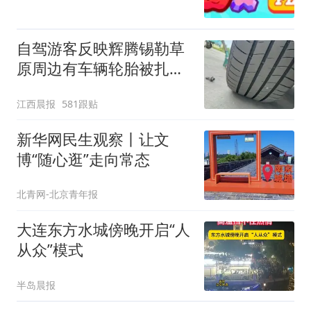
自驾游客反映辉腾锡勒草
原周边有车辆轮胎被扎，
修理店铺换胎价格高达千
江西晨报
581跟贴
元，官方发布情况通报
新华网民生观察丨让文
博“随心逛”走向常态
北青网-北京青年报
大连东方水城傍晚开启“人
从众”模式
半岛晨报