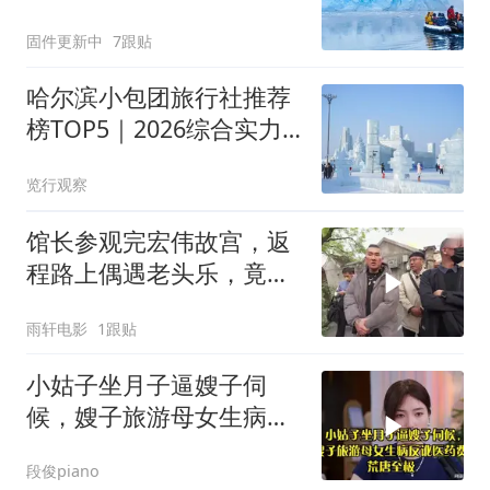
他们无法忍受
固件更新中
7跟贴
哈尔滨小包团旅行社推荐
榜TOP5｜2026综合实力
排名，2-8人私家团选哪家
览行观察
馆长参观完宏伟故宫，返
程路上偶遇老头乐，竟一
直念念不忘
雨轩电影
1跟贴
小姑子坐月子逼嫂子伺
候，嫂子旅游母女生病反
讹医药费，荒唐至极
段俊piano