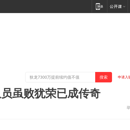
申请入
队员虽败犹荣已成传奇