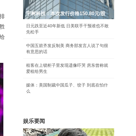
宇树科技：本次发行价格150.80元/股
排
日元跌至近40年新低 日美联手干预谁也不敢
胜
先松手
给
中国五箭齐发反制美 商务部发言人说了句很
有意思的话
租客在上锁柜子里发现遗像吓哭 房东曾称就
爱租给男生
媒体：美国制裁中国瓜子、饺子 到底在怕什
么
娱乐要闻