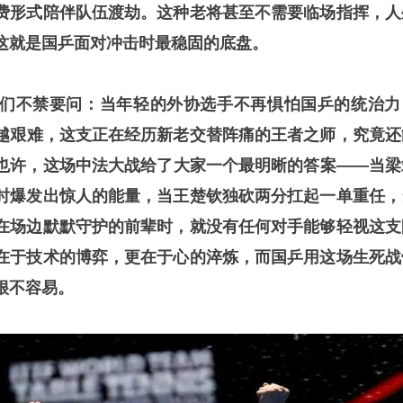
费形式陪伴队伍渡劫。这种老将甚至不需要临场指挥，人
这就是国乒面对冲击时最稳固的
底
盘。
们不禁要问：当年轻的外协选手不再惧怕国乒的统治力
来越艰难，这支正在经历新老交替阵痛的王者之师，究竟还
也许，这场中法大战给了大家一个最明晰的答案——当梁
时爆发出惊人的能量，当王楚钦独砍两分扛起一单重任，
在场边默默守护的前辈时，就没有任何对手能够轻视这支
在于技术的博弈，更在于心的淬炼，而国乒用这场生死战
很不容易。