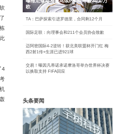
曝维尼修斯与皇马续约4年 年薪2400万
欧
钦
了
TA：巴萨探索引进罗德里，合同剩12个月
栋
国际足联：向理事会和211个会员协会致歉
此
迈阿密国际4-2逆转！获北美联盟杯开门红 梅
西2射1传+生涯已进921球
交易！曝因凡蒂诺承诺摩洛哥举办世界杯决赛
4
以换取支持 FIFA回应
考
机
轰
头条要闻