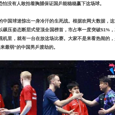
恐怕没有人敢拍着胸脯保证国乒能稳稳赢下这场球。
的中国球迷惊出一身冷汗的生死战。根据欢网大数据，这
以碾压姿态断层式登顶全国榜首，市占率一度突破51%，
视机里，就有一台在放这场比赛。大家不是来看热闹的，
年来最弱”的中国男乒渡劫的。