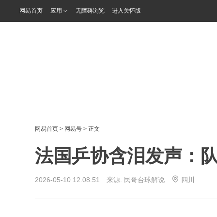
网易首页
应用
无障碍浏览
进入关怀版
网易首页
>
网易号
> 正文
法国乒协含泪发声：
2026-05-10 12:08:51 来源:
民哥台球解说
四川