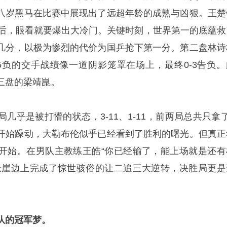
八岁黑马在比赛中展现出了远超年龄的成熟与凶狠。王楚
落后，眼看就要爆出大冷门。关键时刻，世界第一的底蕴救
几分，以极为惨烈的代价为国乒抢下第一分。第二盘林诗
5负的交手战绩像一道阴影笼罩在场上，最终0-3告负。
三盘的
梁靖崑
。
几乎是被打懵的状态，3-11、1-11，前两局总共只拿了
开始躁动，大勒布伦似乎已经看到了胜利的曙光。但真正
开始。在男队主教练王皓“你已经输了，能上场就是还有
悬崖边上完成了惊世骇俗的让二追三大逆转，决胜局更是
队的冠军梦。