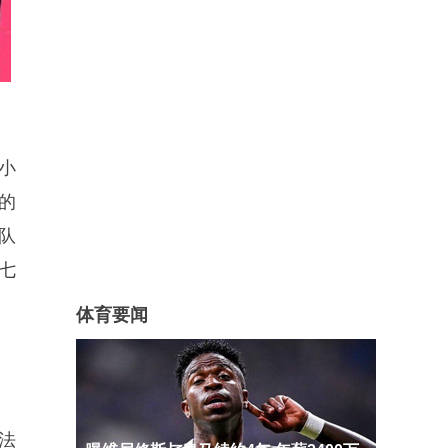
小
的
队
七
体育要闻
法