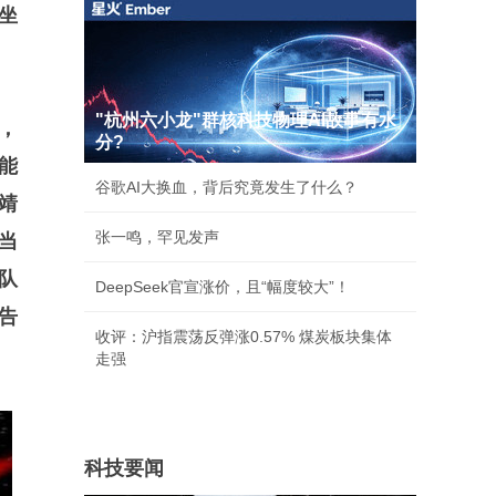
坐
"杭州六小龙"群核科技物理AI故事有水
，
分?
能
谷歌AI大换血，背后究竟发生了什么？
靖
张一鸣，罕见发声
当
队
DeepSeek官宣涨价，且“幅度较大”！
告
收评：沪指震荡反弹涨0.57% 煤炭板块集体
走强
科技要闻