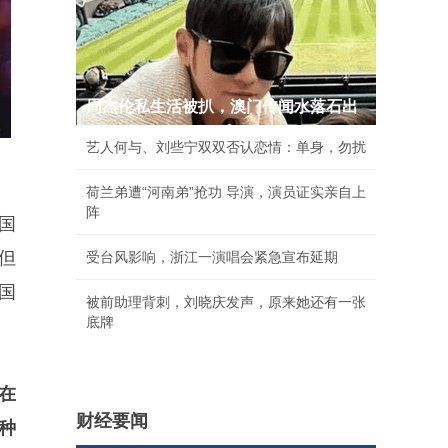
周杰伦私生活被扒，澳门传闻水落石出
艺人何与、刘些宁双双否认恋情：单身，勿扰
荷兰弟遭“河南弟”抢功 导演，演员证实亲自上
阵
国
但
受台风影响，浙江一演唱会紧急宣布延期
国
被前助理背刺，刘晓庆发声，原来她还有一张
底牌
在
财经要闻
种