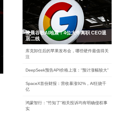
凌晨谷歌AI地震！4位大牛离职 CEO退
居二线
库克卸任后的苹果发布会，哪些硬件最值得关
注
DeepSeek预告API价格上涨：“预计涨幅较大”
SpaceX首份财报：营收暴涨92%，AI狂烧千
亿
鸿蒙智行："竹知了"相关投诉均有明确侵权事
实