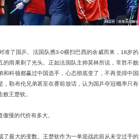
对准了国乒。法国队携3-0横扫巴西的余威而来，18岁的
五的雨果剃了光头。正如法国队主帅莫林所说，常胜不败
弟和科顿都赢过中国选手，心态彻底变了，不再觉得中国
是，勒布伦兄弟甚至在赛前放话，认为国乒夺冠概率只有
击败
王楚钦
。
道傲慢的代价有多大。
成了最大的变数。王楚钦作为一单迎战此前从未交过手的