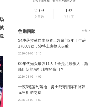
探索宇宙奥秘，解密世界未解之谜
2109
192
文章数
关注度
场
就
往期回顾
全部
是
34岁萨拉赫自由身签土超豪门2年！年薪
1700万欧，沙特土豪抢人失败
2026-08-06 16:10
00年代光头最强11人！全是足坛狠人，巅
峰组队能吊打现在的豪门？
2026-08-06 14:09
一夜3笔签约落地！勇士死守旧阵不补强，
库里拒绝交易
2026-08-02 11:50