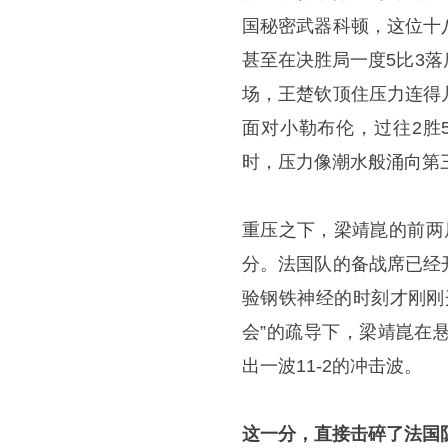
国秘密武器科顿，这位十
甚至在决胜局一度5比3
场，王楚钦顶住压力连得
面对小勒布伦，过往2胜
时，压力像潮水般涌向第
重压之下，梁靖崑的前两局
分。法国队的备战席已经
验钢铁神经的时刻才刚刚
会”的疏导下，梁靖崑在
出一波11-2的冲击波。
这一分，直接击碎了法国