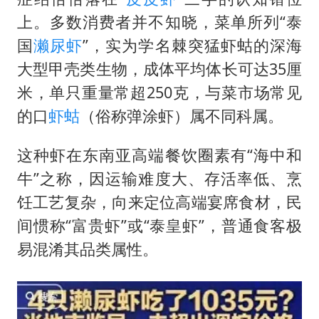
上。多数消费者并不知晓，菜单所列“泰
国
濑尿虾
”，实为学名棘突猛虾蛄的深海
大型甲壳类生物，成体平均体长可达35厘
米，单只重量常超250克，与菜市场常见
的口
虾蛄
（俗称弹涂虾）属不同科属。
这种虾在东南亚高端餐饮圈素有“海中和
牛”之称，因运输难度大、存活率低、烹
饪工艺复杂，向来定位高端宴席食材，民
间惯称“富贵虾”或“泰皇虾”，普通食客极
易混淆其品类属性。