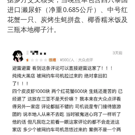
进口
濑尿虾
（净重0.685公斤）、中号红
花蟹一只、炭烤生蚝拼盘、椰香糯米饭及
三瓶本地椰子汁。