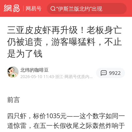
网易号
光影经济撬动暑期消费新蓝海
“白海豚”最新位置公布
三亚皮皮虾再升级！老板身亡
外国游客的“中国游三件套”火了
仍被追责，游客曝猛料，不止
以军士兵把枪口对准中国记者
是为了钱
河南警方公开征集黑恶犯罪线索
辽宁省深化扫黑除恶专项斗争
北纬的咖啡豆
9922
谢霆锋演唱会隔空祝王菲生日快乐
2026-05-10 11:43
·浙江
·网易号优质内容创作者
方桃子代言广告视频已下架
WTT横滨冠军赛女单四强国乒占三席
前言
浙江省发出今年第2号指挥长令
四只虾，标价1035元——这个数字如同一
一周大涨超7% 金价为何突然上涨
道惊雷，在五一长假收尾之际轰然炸响于