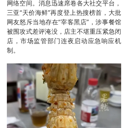
白海豚登陆前还将加强
网络空间。消息迅速席卷各大社交平台，
生产也能“拼单”了
三亚“天价海鲜”再度登上热搜榜首，大批
网友怒斥当地存在“宰客黑店”，涉事餐馆
央视新主播李秋莹孙亚鹏亮相
被围攻式差评淹没，店主不堪重压紧急闭
情侣在平潭拍日出时坠崖致一死一伤
店，市场监管部门连夜启动应急响应机
吴宜泽回应晋级中国赛16强
制。
河南刑案嫌犯被抓 逃窜时伤害多人
乐享全民健身 共筑健康中国