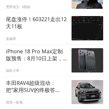
结出三点
荒野老五
5跟贴
尾盘涨停！603221走出12
天11板
金融界
iPhone 18 Pro Max定制
版预售：8月10日上架，
卖93230元
搞机小帝
丰田RAV4超级混动：
把“家用SUV的终极答
案”提前开到了大家面前
周哥一影视