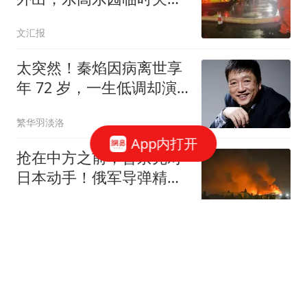
闭，部分单位可不上班
文汇报
太突然！秦焰因病离世享
年 72 岁，一生低调却演
遍半个影视圈
繁华羽淡洛
App内打开
抢在中方之前，普京先对
日本动手！俄军导弹精准
打击摧毁日企仓库
张鴘喜欢软软糯糯
台风"白海豚"登陆上海 网
友打车4公里网约车叫价
108元
红星新闻