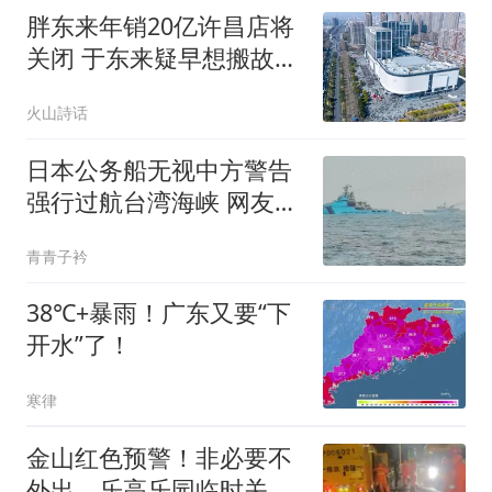
胖东来年销20亿许昌店将
关闭 于东来疑早想搬故意
炒作
火山詩话
日本公务船无视中方警告
强行过航台湾海峡 网友急
了
青青子衿
38℃+暴雨！广东又要“下
开水”了！
寒律
金山红色预警！非必要不
外出，乐高乐园临时关