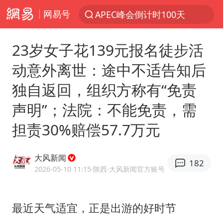
网易号
新能源汽车产业链提速
众星发文悼念秦焰
23岁女子花139元报名徒步活
大连一起飞航班因乘客可乐爆瓶折返
动意外离世：途中不适告知后
SK海力士回应“或出售重庆工厂”传闻
独自返回，组织方称有“免责
白海豚突然大拐弯 走出罕见路线
声明”；法院：不能免责，需
独闯南太行失联女子遗体已找到
担责30%赔偿57.7万元
辽宁28名务农人员中暑死亡？官方辟谣
钟睒睒：必须限制电商平台权力
大风新闻
182
今日103只涨停股5只跌停股
2026-05-10 11:15
·陕西
·大风新闻官方账号
血指纹匹配成功，20年悬案告破！凶手被执行死刑
中央气象台继续发布暴雨橙警
最近天气适宜，正是出游的好时节