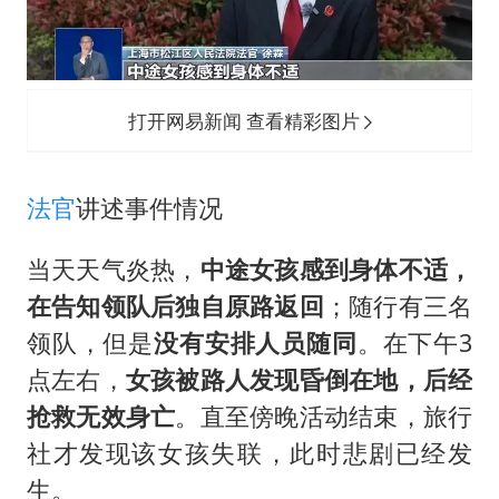
打开网易新闻 查看精彩图片
法官
讲述事件情况
当天天气炎热，
中途女孩感到身体不适，
在告知领队后独自原路返回
；随行有三名
领队，但是
没有安排人员随同
。在下午3
点左右，
女孩被路人发现昏倒在地，后经
抢救无效身亡
。直至傍晚活动结束，旅行
社才发现该女孩失联，此时悲剧已经发
生。