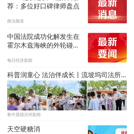
荐：多位好口碑律师盘点
政法频道
中国法院成功化解发生在
霍尔木兹海峡的外轮碰撞
纠纷
每日经济新闻
科普润童心 法治伴成长丨流坡坞司法所借力市科普大篷车进校园开展法治宣传活动
鲁中晨报滨州新闻
天空硬糖消