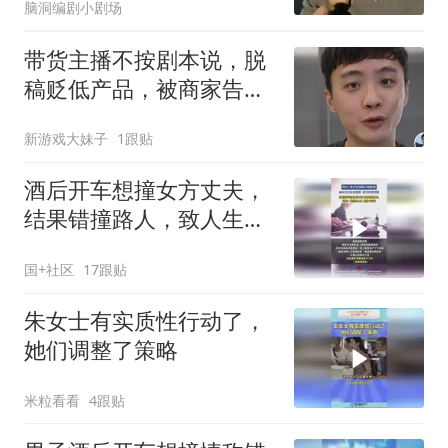
脑洞编剧小剧场
带货主播不按剧本说，脱
稿贬低产品，被商家告上
法庭赔偿30万
新游戏大妹子
1跟贴
酒后开车想撞女方丈夫，
结果错撞路人，致人生命
垂危。法院：故意杀人
国+社区
17跟贴
罪，判处十三年
朱女士有实质性行动了，
她们调整了策略
米粒看看
4跟贴