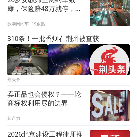
瘫，保险赔48万就停，剩
下340万，平台自己扛
数读网约车
19跟贴
310条！一批香烟在荆州被查获
荆头条
卖正品也会侵权？——论
商标权利用尽的边界
知产力
2026北京建设工程律师推