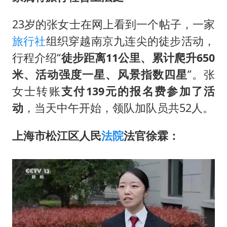
23岁的张女士在网上看到一个帖子，一家
旅行社
组织穿越南京九连尖的徒步活动，
行程介绍“
徒步距离11公里、累计爬升650
米、活动强度一星、风景指数四星
”。张
女士转账
支付139元的报名费参加了活
动
，当天中午开始，领队加队员共52人。
上海市松江区人民
法院
法官徐霖：