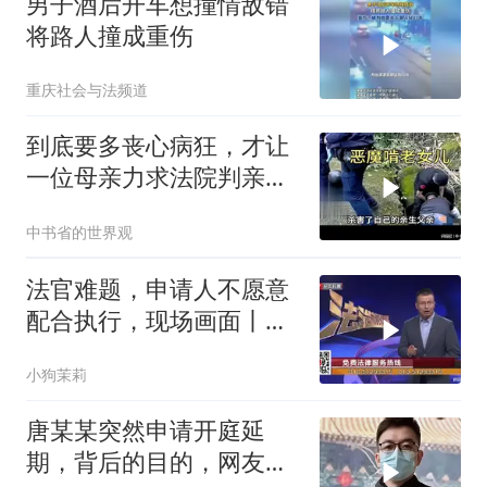
男子酒后开车想撞情敌错
将路人撞成重伤
重庆社会与法频道
到底要多丧心病狂，才让
一位母亲力求法院判亲女
儿死刑
中书省的世界观
法官难题，申请人不愿意
配合执行，现场画面丨法
治进行时
小狗茉莉
唐某某突然申请开庭延
期，背后的目的，网友总