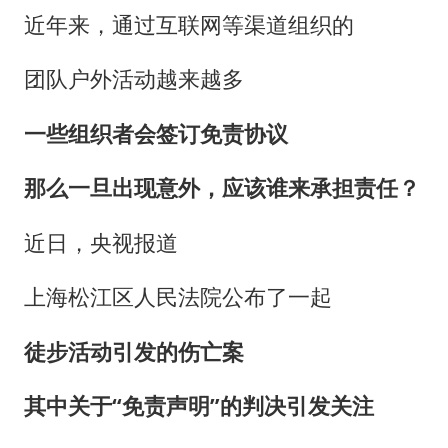
“还不如不放假”
近年来，通过互联网等渠道组织的
医疗垃圾做手机壳 这也是谋财害命
团队户外活动越来越多
武契奇：欧洲已处于大战边缘
7月CPI同比上涨0.5% 经济内生增长动力持续增强
一些组织者会签订免责协议
成都多趟列车临时停运
那么一旦出现意外，应该谁来承担责任？
部分银行上调存款利率
下党之路
近日，央视报道
上海松江区人民法院公布了一起
徒步活动引发的伤亡案
其中关于“免责声明”的判决引发关注