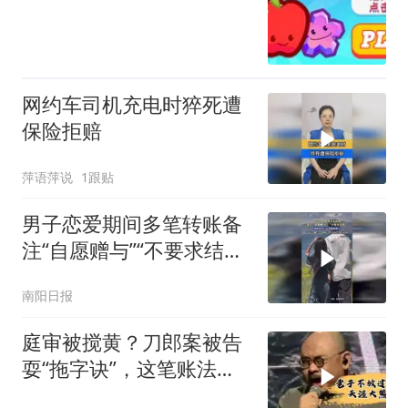
网约车司机充电时猝死遭
保险拒赔
萍语萍说
1跟贴
男子恋爱期间多笔转账备
注“自愿赠与”“不要求结
婚”，感情破裂后诉请撤销
南阳日报
赠与
庭审被搅黄？刀郎案被告
耍“拖字诀”，这笔账法官
迟早全算上！