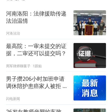
河南洛阳：法律援助传递
法治温情
河洛法治
最高院：一审未提交的证
据，二审还可以提交吗？
周军律师聊案子
1跟贴
男子攒206小时加班申请
调休陪护患癌家人被拒 公
司拿出“阴阳制度”赖账 被
闪电新闻
法院戳破
26岁女教师坐网约车致