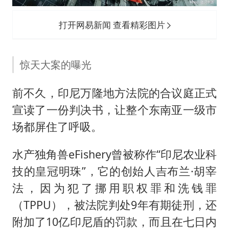
佛得角门将亮相智利俱乐部主场
首次证实！“胶球”存在
打开网易新闻 查看精彩图片
民警发现救助的拾荒老人是逃犯
中方回应是否在太平洋海底开采稀土
惊天大案的曝光
27岁女子成组织卖淫集团主犯被通缉
前不久，印尼万隆地方法院的合议庭正式
法国将禁止“未经同意的电话营销”
宣读了一份判决书，让整个东南亚一级市
奋进开新局 实干挑大梁
场都屏住了呼吸。
水产独角兽eFishery曾被称作“印尼农业科
技的皇冠明珠”，它的创始人吉布兰·胡宰
法，因为犯了挪用职权罪和洗钱罪
（TPPU），被法院判处9年有期徒刑，还
附加了10亿印尼盾的罚款，而且在七日内