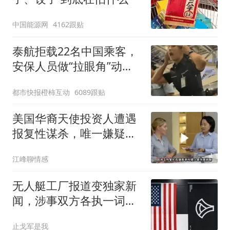
中国能源网
4162跟贴
泰航拒载22名中国乘客，
安保人员做“拉眼角”动
作，泰国机场最新回应：
都市快报橙柿互动
6089跟贴
拒绝登机决定由航司作
出；亲历者：曾承诺免费
美国华裔天使投资人遭遇
改签但没兑现
报复性谋杀，唯一嫌疑人
竟被释放出狱！
江峰聊情感
无人艇工厂报道变独家新
闻，涉事双方各执一词，
你信哪一边？
止戈军是我