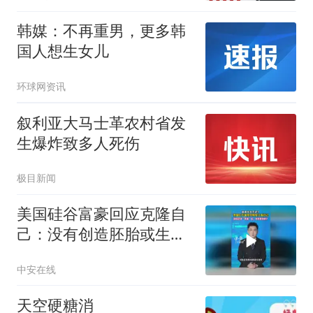
韩媒：不再重男，更多韩
国人想生女儿
环球网资讯
叙利亚大马士革农村省发
生爆炸致多人死伤
极目新闻
美国硅谷富豪回应克隆自
己：没有创造胚胎或生命
体
中安在线
天空硬糖消