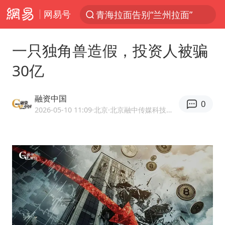
网易号
以“新”破局 首发经济点亮城市消费活力
U17国足三战全胜
一只独角兽造假，投资人被骗
青海海西州茫崖市发生3.1级地震
30亿
我国编制完成新版全月地质图
台风白海豚登陆地点更新
融资中国
0
巡查组提问 工作人员偷用手机查答案
2026-05-10 11:09
·北京
·北京融中传媒科技有限公司官方账号 优质财经领域创作者
看守所辅警收受10万获刑1年
多地要求领导干部带头休假
台风白海豚进入48小时警戒线
宇树科技发行价格150.80元/股
外交部发言人就广岛核爆81周年等答记者问