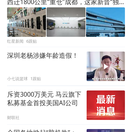
西迁1800公里“重仓”成都，这家新晋“独角兽”很有来头
红星新闻
6跟贴
深圳老杨涉嫌年龄造假！
小七说篮球
1跟贴
斥资3000万美元 马云旗下
私募基金首投美国AI公司
财联社