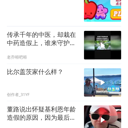
传承千年的中医，却栽在
中药造假上，谁来守护中
医底线？
老乔嘚吧嘚
比尔盖茨家什么样？
创作者_31YF
董路说出怀疑基利恩年龄
造假的原因，因为最后一
场打的太离谱了！