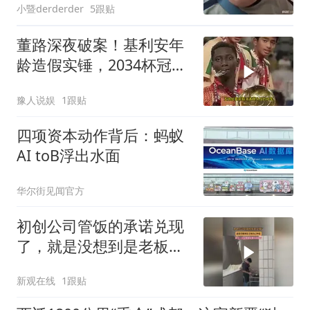
小暨derderder
5跟贴
董路深夜破案！基利安年
龄造假实锤，2034杯冠军
荣誉或将取消
豫人说娱
1跟贴
四项资本动作背后：蚂蚁
AI toB浮出水面
华尔街见闻官方
初创公司管饭的承诺兑现
了，就是没想到是老板自
己炒菜
新观在线
1跟贴