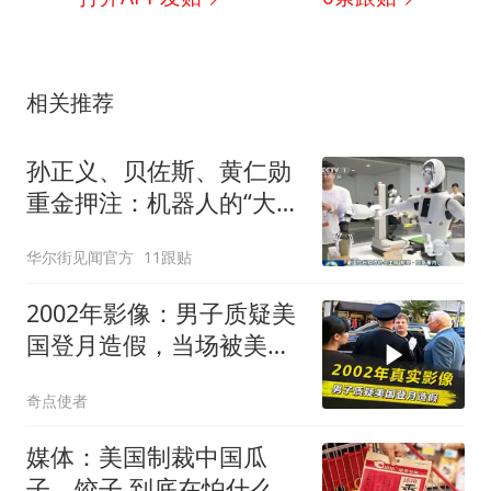
相关推荐
孙正义、贝佐斯、黄仁勋
重金押注：机器人的“大
脑”值多少钱？
华尔街见闻官方
11跟贴
2002年影像：男子质疑美
国登月造假，当场被美国
72岁的宇航员暴揍
奇点使者
媒体：美国制裁中国瓜
子、饺子 到底在怕什么