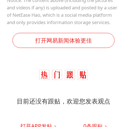
Notice: The content above (including the pictures
and videos if any) is uploaded and posted by a user
of NetEase Hao, which is a social media platform
and only provides information storage services.
打开网易新闻体验更佳
目前还没有跟贴，欢迎您发表观点
打开APP发贴
0
条跟贴