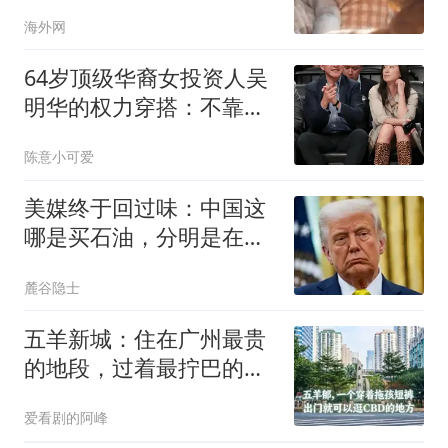
小手
海外网
64岁顶级华裔女投资人吴
明华的权力穿搭：不靠
logo，珠宝才是语言
陈意小可爱
美媒终于回过味：中国这
哪是买石油，分明是在给
俄进行“大换血”
麓谷隐士
五羊新城：住在广州最贵
的地段，过着最拧巴的生
活
爱看剧的阿峰