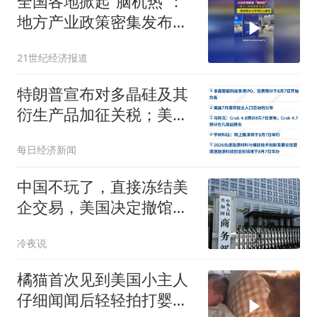
全国各地掀起“脑机热”：
地方产业政策密集发布，
一批初创公司拿到亿元融
21世纪经济报道
资
特朗普宣布对多晶硅及其
衍生产品加征关税；美股
存储芯片股大跌，西部数
每日经济新闻
据跌超13%；宇树科技发
行价定了；葛卫东大幅加
中国不玩了，直接冻结美
仓兆易创新丨每经早参
企交易，美国决定撤馆，
民主党火速甩锅
冷夜说
橘猫首次见到美国小主人
仔细闻闻后轻轻拍打婴儿