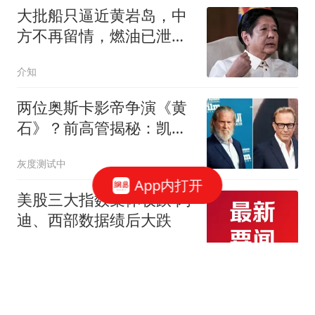
大批船只逼近黄岩岛，中
方不再留情，燃油已泄
漏，菲律宾戏演砸了
介知
两位奥斯卡影帝争演《黄
石》？前高管揭秘：凯文·
科斯特纳差点被杰夫·布里
灰度测试中
吉斯取代
App内打开
美股三大指数集体收跌 闪
迪、西部数据绩后大跌
财联社
曼晚：由于巴莱巴重伤，
曼联今夏可能放弃引进计