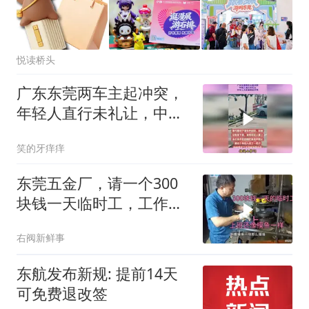
悦读桥头
广东东莞两车主起冲突，
年轻人直行未礼让，中年
人与老婆朋友开骂
笑的牙痒痒
东莞五金厂，请一个300
块钱一天临时工，工作像
摸鱼一样，难
右阀新鲜事
东航发布新规: 提前14天
可免费退改签