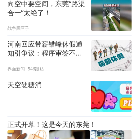
向空中要空间，东莞“路渠
合一”太绝了！
战争黑匣子
河南回应带薪错峰休假通
知引争议：程序审签不规
范，待修改后予以印发
界面新闻
546跟贴
天空硬糖消
正式开幕！这是今天的东莞！