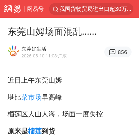
网易号
我国货物贸易进出口超30万亿元
泰国枪击案凶手先杀祖父母后行凶
东莞山姆场面混乱......
台风“白海豚”体型变大！环流面积接近13个浙江那么大
东航新规：提前14天可免费退改签
东莞好生活
856
泰国校园枪击案死亡人数升至7人
2026-05-10 11:08
·广东
女子开一天一夜空调后二氧化碳中毒
近日上午东莞山姆
汪峰阻止14岁女儿买大牌
河南某医院2.33亿工程串标案细节披露
堪比
菜市场
早高峰
李云泽严重违纪违法
榴莲区人山人海，场面一度失控
国防部：坚决反制任何闹海挑衅图谋
王力宏演唱会黄牛带观众藏匿被查获
原来是
榴莲
到货