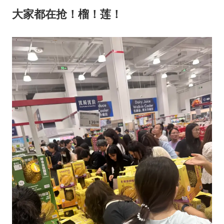
四川宜宾市高县发生4.9级地震
大家都在抢！榴！莲！
江苏发布台风蓝色预警
“立秋的第一杯奶茶”又爆单了
陕西省委书记赶赴柞水县杏坪镇
女孩摆摊卖菌子时收到北大通知书
东方之约 相约未来