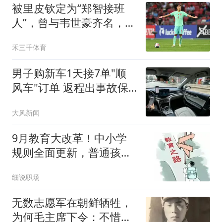
被里皮钦定为“郑智接班
人”，曾与韦世豪齐名，31
岁却只代表国足出战1场
禾三千体育
男子购新车1天接7单"顺
风车"订单 返程出事故保
险拒赔
大风新闻
9月教育大改革！中小学
规则全面更新，普通孩子
的出路彻底变了
细说职场
无数志愿军在朝鲜牺牲，
为何毛主席下令：不惜代