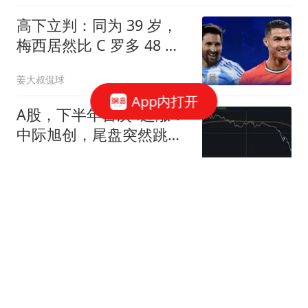
高下立判：同为 39 岁，
梅西居然比 C 罗多 48 球
170 助攻
姜大叔侃球
App内打开
A股，下半年首次4连涨！
中际旭创，尾盘突然跳
水，发生了什么？
每经牛眼
女单爆大冷！向鹏大获全
胜，国乒“头号克星”竟被
打到怀疑人生？
江启
董事会上丈夫当众命令我