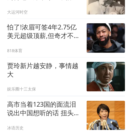
价抢回701遗体？
大运河时空
怕了!浓眉可签4年2.75亿
美元超级顶薪,但奇才不敢
给玻璃人这么多
818体育
贾玲新片越安静，事情越
大
娱乐圈十三太保
高市当着123国的面流泪
说出中国想听的话 扭头就
翻脸
冰语历史