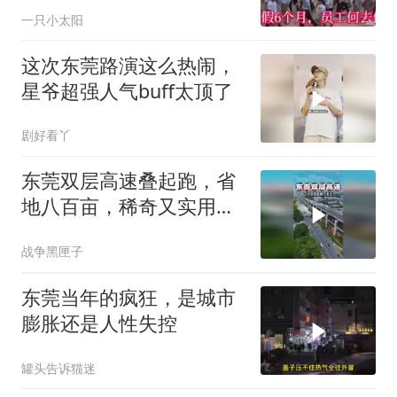
月，员工何去何从
一只小太阳
这次东莞路演这么热闹，
星爷超强人气buff太顶了
剧好看丫
东莞双层高速叠起跑，省
地八百亩，稀奇又实用，
真的震撼
战争黑匣子
东莞当年的疯狂，是城市
膨胀还是人性失控
罐头告诉猫迷