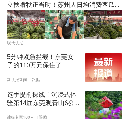
立秋啃秋正当时！苏州人日均消费西瓜近700吨
现代快报
5分钟紧急拦截！东莞女
子的110万元保住了
新快报新闻
1跟贴
选手提前探线！沉浸式体
验第14届东莞观音山6公
里森林登山赛道
律媒名家100人
1跟贴